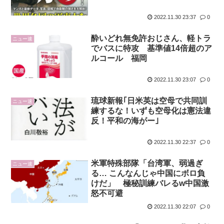
2022.11.30 23:37
0
酔いどれ無免許おじさん、軽トラ
ニュー速
でバスに特攻 基準値14倍超のア
ルコール 福岡
2022.11.30 23:07
0
琉球新報｢日米英は空母で共同訓
ニュー速
練するな！いずも空母化は憲法違
反！平和の海がー｣
2022.11.30 22:37
0
米軍特殊部隊「台湾軍、弱過ぎ
ニュー速
る… こんなんじゃ中国にボロ負
けだ」 極秘訓練バレるw中国激
怒不可避
2022.11.30 22:07
0