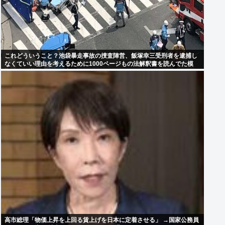
これどういうこと？池袋暴走事故の捜査陣営、飯塚幸三受刑者を逮捕し
なくていい理由を考えるために1000ページもの法解釈書を読んでた模
様…自民議員からも圧力
高市総理「物価上昇を上回る賃上げを日本に定着させる」 →国家公務員