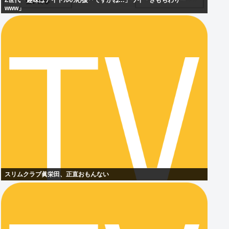
Z世代「趣味はアイドルの応援‥ですかね…」ワイ「きもちわりー
www」
スリムクラブ眞栄田、正直おもんない