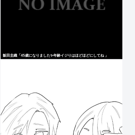
飯田圭織「45歳になりました✨年齢イジりはほどほどにしてね 」