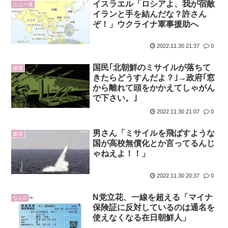
イスラエル「ロシアよ、我が宿敵
ニュー速
イランと手を結んだな？許さん
ぞ！」ウクライナ軍事援助へ
2022.11.30 21:37
0
国民｢北朝鮮のミサイルが落ちて
嫌儲
きたらどうすんだよ？｣→政府｢窓
から離れて頭をかかえてしゃがん
で下さい。｣
2022.11.30 21:07
0
男さん「ミサイルを飛ばすような
嫌儲
国が高校無償化とか言ってるんじ
ゃねえよ！！」
2022.11.30 20:37
0
N党立花、一線を超える「マイナ
なんG
保険証に反対しているのは通名を
使えなくなる在日朝鮮人」