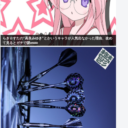
らき☆すたの"高良みゆき"とかいうキャラが人気出なかった理由、改め
て見るとガチで謎www