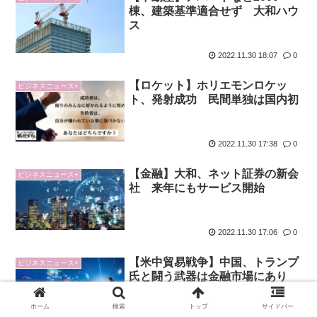
棟、建築基準適合せず 大和ハウ
ス
2022.11.30 18:07
0
【ロケット】ホリエモンロケッ
ビジネスニュース+
ト、発射成功 民間単独は国内初
2022.11.30 17:38
0
【金融】大和、ネット証券の新会
ビジネスニュース+
社 来年にもサービス開始
2022.11.30 17:06
0
【米中貿易戦争】中国、トランプ
ビジネスニュース+
氏と闘う武器は金融市場にあり
−米国債保有と元相場
ホーム
検索
トップ
サイドバー