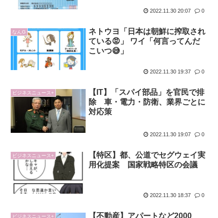
2022.11.30 20:07
0
ネトウヨ「日本は朝鮮に搾取され
なんG
ている😡」 ワイ「何言ってんだ
こいつ😅」
2022.11.30 19:37
0
【IT】「スパイ部品」を官民で排
ビジネスニュース+
除 車・電力・防衛、業界ごとに
対応策
2022.11.30 19:07
0
【特区】都、公道でセグウェイ実
ビジネスニュース+
用化提案 国家戦略特区の会議
2022.11.30 18:37
0
【不動産】アパートなど2000
ビジネスニュース+