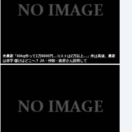
米農家「60kg作って1万8000円…コストは2万以上…」米は高値、農家
は赤字 儲けはどこへ？ JA・仲卸・政府さん説明して