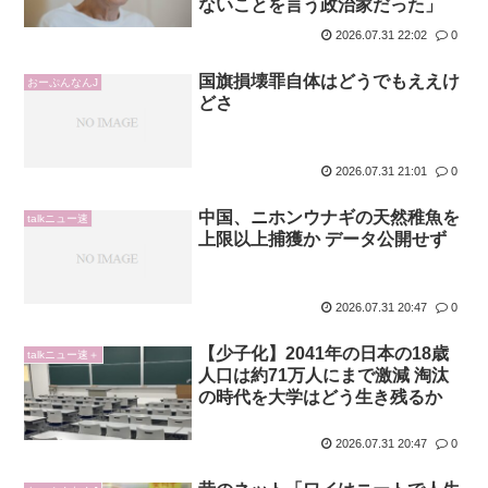
ないことを言う政治家だった」
2026.07.31 22:02
0
国旗損壊罪自体はどうでもええけ
おーぷんなんJ
どさ
2026.07.31 21:01
0
中国、ニホンウナギの天然稚魚を
talkニュー速
上限以上捕獲か データ公開せず
2026.07.31 20:47
0
【少子化】2041年の日本の18歳
talkニュー速＋
人口は約71万人にまで激減 淘汰
の時代を大学はどう生き残るか
2026.07.31 20:47
0