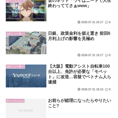
昔のネット「ワイはニートで人生
おーぷんなんJ
終わっててさぁwww」
2026.07.31 20:17
0
日銀、政策金利を据え置き 前回6
talkニュー速＋
月利上げの影響を見極め
2026.07.31 19:17
0
【大阪】電動アシスト自転車100
talkニュー速＋
台以上、免許が必要な「モペッ
ト」に改造…容疑でベトナム人ら
逮捕
2026.07.31 18:10
0
お前らが総理になったらやりたい
おーぷんなんJ
こと?