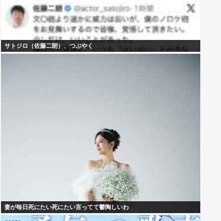
サトジロ（佐藤二朗）、つぶやく
妻が毎日死にたい死にたい言ってて鬱陶しいわ