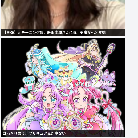
【画像】元モーニング娘。飯田圭織さん(44)、美魔女へと変貌
はっきり言う、プリキュア見た事ない