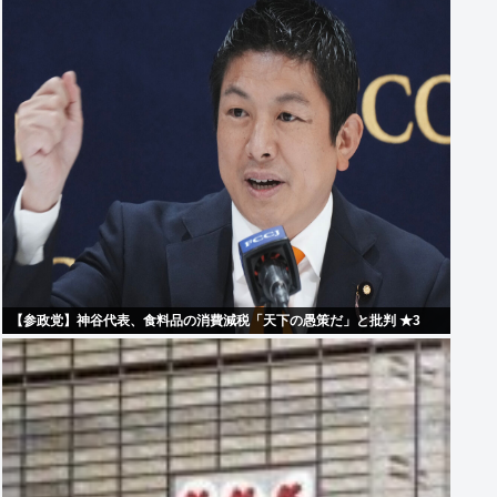
【参政党】神谷代表、食料品の消費減税「天下の愚策だ」と批判 ★3