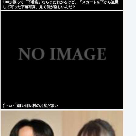
100歩譲って「下着姿」ならまだわかるけど、「スカートを下から盗撮
して写った下着写真」見て何が楽しいんだ？
(´・ω・`)ほいほい村のお盆だほい