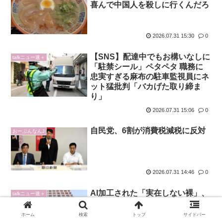
喜んで中国人を殺しに行くんだろ
2026.07.31 15:30
0
【SNS】配達中でもお構いなしに
talkニュー速＋
「駐禁シール」ペタペタ 職務に
忠実すぎる麻布の駐車監視員にネ
ット猛批判「バカげた取り締ま
り」
2026.07.31 15:06
0
自民党、6割が消費税減税に反対
おーぷんなんJ
2026.07.31 14:46
0
AI加工された「実在しない裸」、
talkニュー速＋
初の児童ポルノ認定も…専門家
「無理な解釈」と異論…名古屋地
ホーム
検索
トップ
サイドバー