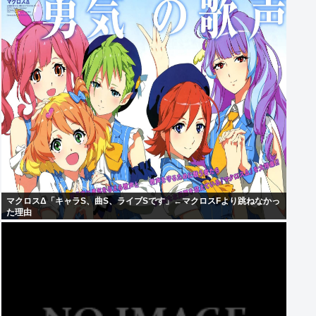
マクロスΔ「キャラS、曲S、ライブSです」←マクロスFより跳ねなかっ
た理由