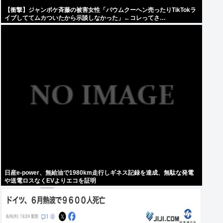
【衝撃】ジャンポケ斉藤の被害女性「バウムクーヘン売ったりTikTokラ
イブしててムカついたから示談しなかった」←コレってさ…
日産e-power、無給油で1980km走行しギネス記録を達成、無駄な発電
や送電ロスなくEVよりエコを証明