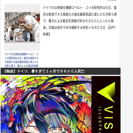
【熱波】ドイツ、暑すぎて１ヶ月で９６００人死亡