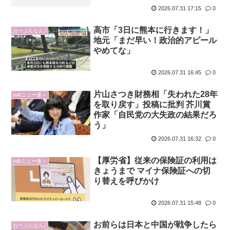
2026.07.31 17:15
0
高市「3日に熊本に行きます！」
おーぷんなんJ
地元「まだ早い！政治的アピール
やめてな」
2026.07.31 16:45
0
片山さつき財務相「失われた28年
talkニュー速＋
を取り戻す」投稿に批判 芥川賞
作家「自民党の大失政の結果だろ
う」
2026.07.31 16:32
0
【厚労省】従来の保険証の利用は
talkニュー速＋
きょうまで マイナ保険証への切
り替えを呼びかけ
2026.07.31 15:48
0
お前らは日本と中国が戦争したら
おーぷんなんJ