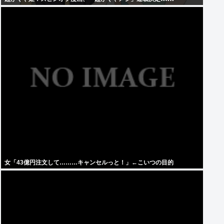
女「43億円注文して………キャンセルっと！」←こいつの目的