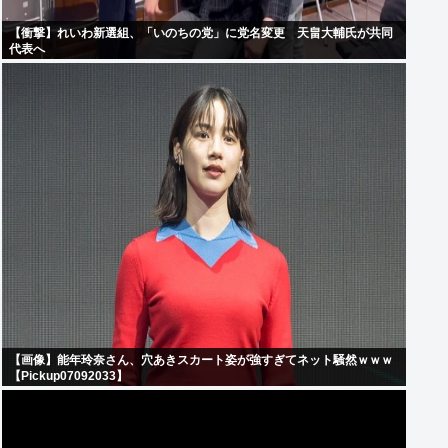
【衝撃】れいわ新選組、「いのちの党」に党名変更 天畠大輔氏が共同
代表へ
【画像】能年玲奈さん、穴あきスカート姿が強すぎてネット騒然ｗｗｗ
【Pickup07092033】