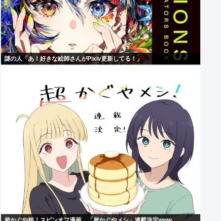
謎の人「あ！好きな絵師さんがPixiv更新してる！」
超かぐや姫！スピンオフ漫画、「超かぐやメシ」連載決定www