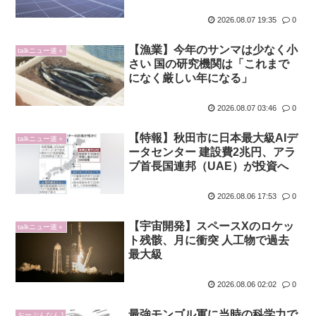
2026.08.07 19:35
0
【漁業】今年のサンマは少なく小
talkニュー速＋
さい 国の研究機関は「これまで
になく厳しい年になる」
2026.08.07 03:46
0
【特報】秋田市に日本最大級AIデ
talkニュー速＋
ータセンター 建設費2兆円、アラ
ブ首長国連邦（UAE）が投資へ
2026.08.06 17:53
0
【宇宙開発】スペースXのロケッ
talkニュー速＋
ト残骸、月に衝突 人工物で過去
最大級
2026.08.06 02:02
0
最強モンゴル軍に当時の科学力で
おーぷんなんJ