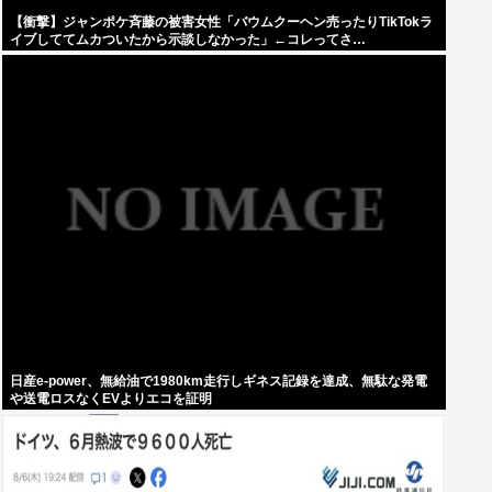
【衝撃】ジャンポケ斉藤の被害女性「バウムクーヘン売ったりTikTokラ
イブしててムカついたから示談しなかった」←コレってさ…
日産e-power、無給油で1980km走行しギネス記録を達成、無駄な発電
や送電ロスなくEVよりエコを証明