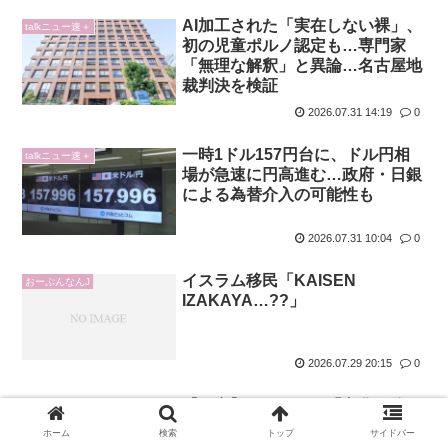
AI加工された「実在しない裸」、
talkニュー速＋
初の児童ポルノ認定も…専門家
「無理な解釈」と異論…名古屋地
裁判決を検証
2026.07.31 14:19
0
一時1ドル157円台に、ドル円相
talkニュー速＋
場が急速に円高進む…政府・日銀
による為替介入の可能性も
2026.07.31 10:04
0
イスラム移民「KAISEN
おーぷんなんJ
IZAKAYA…??」
2026.07.29 20:15
0
【研究】タウリンが「老化細胞」
talkニュー速＋
を除去 大正製薬が研究成果を発
ホーム
検索
トップ
サイドバー
表