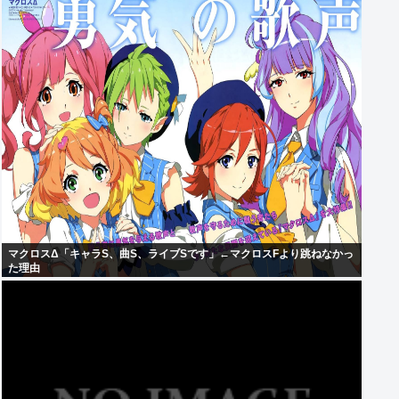
マクロスΔ「キャラS、曲S、ライブSです」←マクロスFより跳ねなかっ
た理由