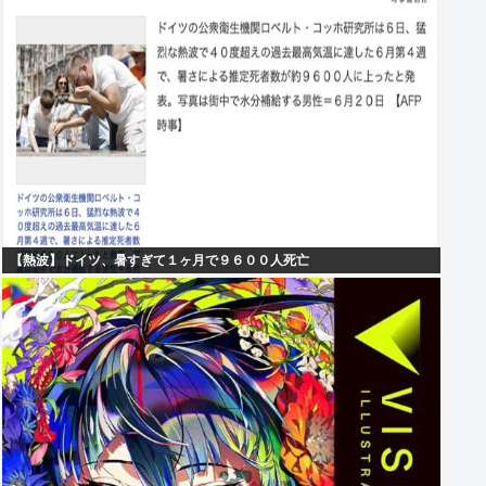
【熱波】ドイツ、暑すぎて１ヶ月で９６００人死亡