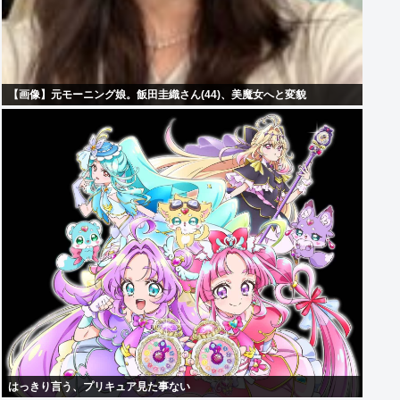
【画像】元モーニング娘。飯田圭織さん(44)、美魔女へと変貌
はっきり言う、プリキュア見た事ない