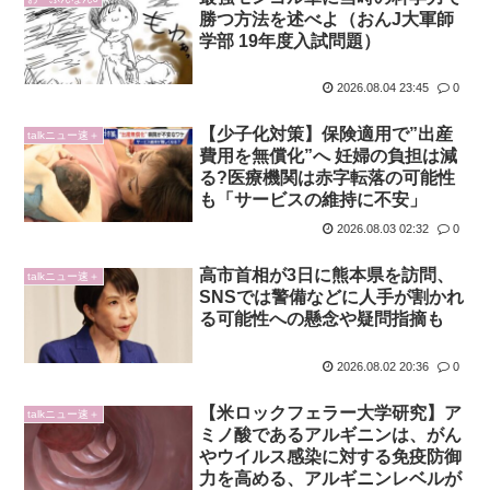
勝つ方法を述べよ（おんJ大軍師
学部 19年度入試問題）
2026.08.04 23:45
0
【少子化対策】保険適用で”出産
talkニュー速＋
費用を無償化”へ 妊婦の負担は減
る?医療機関は赤字転落の可能性
も「サービスの維持に不安」
2026.08.03 02:32
0
高市首相が3日に熊本県を訪問、
talkニュー速＋
SNSでは警備などに人手が割かれ
る可能性への懸念や疑問指摘も
2026.08.02 20:36
0
【米ロックフェラー大学研究】ア
talkニュー速＋
ミノ酸であるアルギニンは、がん
やウイルス感染に対する免疫防御
力を高める、アルギニンレベルが