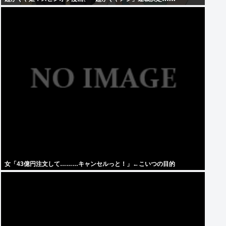
女「43億円注文して………キャンセルっと！」←こいつの目的