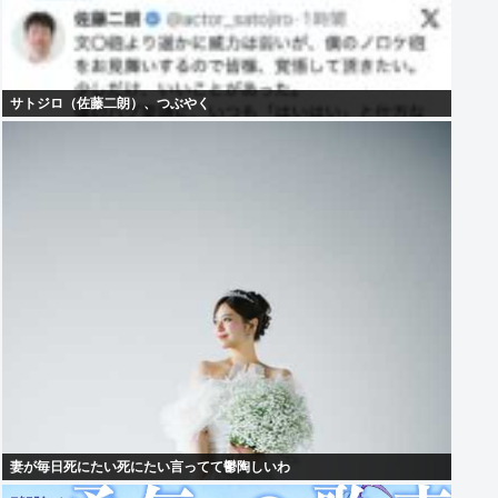
サトジロ（佐藤二朗）、つぶやく
妻が毎日死にたい死にたい言ってて鬱陶しいわ