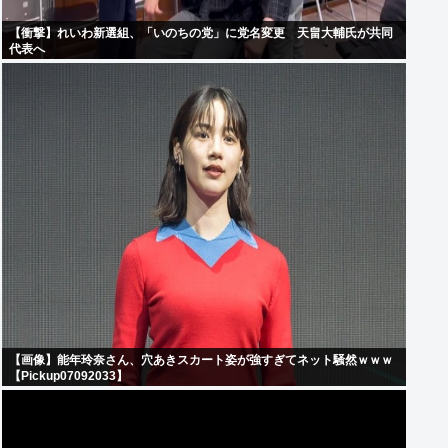
【衝撃】れいわ新選組、「いのちの党」に党名変更 天畠大輔氏が共同
代表へ
【画像】能年玲奈さん、穴あきスカート姿が強すぎてネット騒然ｗｗｗ
【Pickup07092033】