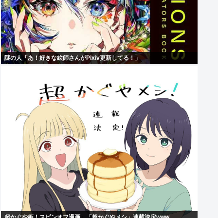
謎の人「あ！好きな絵師さんがPixiv更新してる！」
超かぐや姫！スピンオフ漫画、「超かぐやメシ」連載決定www