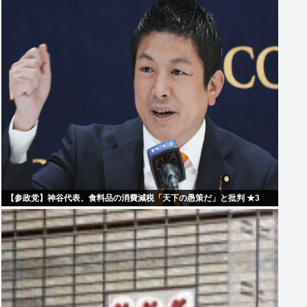
【参政党】神谷代表、食料品の消費減税「天下の愚策だ」と批判 ★3