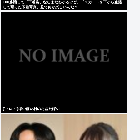
100歩譲って「下着姿」ならまだわかるけど、「スカートを下から盗撮
して写った下着写真」見て何が楽しいんだ？
(´・ω・`)ほいほい村のお盆だほい