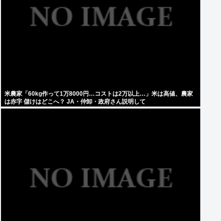
米農家「60kg作って1万8000円…コストは2万以上…」米は高値、農家
は赤字 儲けはどこへ？ JA・仲卸・政府さん説明して