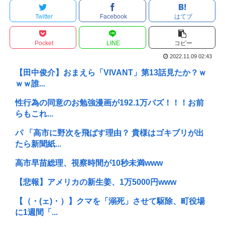
Twitter
Facebook
はてブ
Pocket
LINE
コピー
2022.11.09 02:43
【田中俊介】おまえら「VIVANT」第13話見たか？ｗ
ｗｗ誰...
性行為の同意のお勉強漫画が192.1万バズ！！！お前
らもこれ...
パ 「高市に野次を飛ばす理由？ 貴様はゴキブリが出
たら新聞紙...
高市早苗総理、視察時間が10秒未満www
【悲報】アメリカの新生姜、1万5000円www
【（・(ェ)・）】クマを「溺死」させて駆除、町役場
に1週間「...