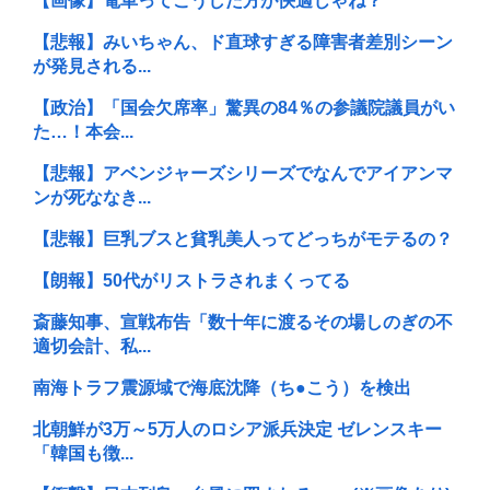
【画像】電車ってこうした方が快適じゃね？
【悲報】みいちゃん、ド直球すぎる障害者差別シーン
が発見される...
【政治】「国会欠席率」驚異の84％の参議院議員がい
た…！本会...
【悲報】アベンジャーズシリーズでなんでアイアンマ
ンが死ななき...
【悲報】巨乳ブスと貧乳美人ってどっちがモテるの？
【朗報】50代がリストラされまくってる
斎藤知事、宣戦布告「数十年に渡るその場しのぎの不
適切会計、私...
南海トラフ震源域で海底沈降（ち●こう）を検出
北朝鮮が3万～5万人のロシア派兵決定 ゼレンスキー
「韓国も徴...