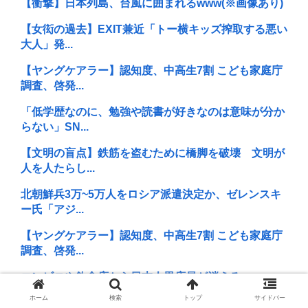
【衝撃】日本列島、台風に囲まれるwww(※画像あり)
【女衒の過去】EXIT兼近「トー横キッズ搾取する悪い
大人」発...
【ヤングケアラー】認知度、中高生7割 こども家庭庁
調査、啓発...
「低学歴なのに、勉強や読書が好きなのは意味が分か
らない」SN...
【文明の盲点】鉄筋を盗むために橋脚を破壊 文明が
人を人たらし...
北朝鮮兵3万~5万人をロシア派遣決定か、ゼレンスキ
ー氏「アジ...
【ヤングケアラー】認知度、中高生7割 こども家庭庁
調査、啓発...
コンビニや飲食店から日本人男店員が消える
ホーム
検索
トップ
サイドバー
蓮舫氏「高市首相は歯科受診を8月6日（原爆の日）を