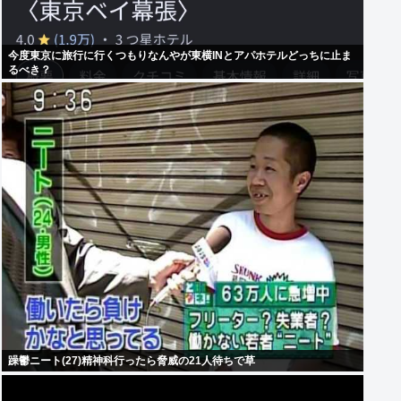
今度東京に旅行に行くつもりなんやが東横INとアパホテルどっちに止ま
るべき？
躁鬱ニート(27)精神科行ったら脅威の21人待ちで草