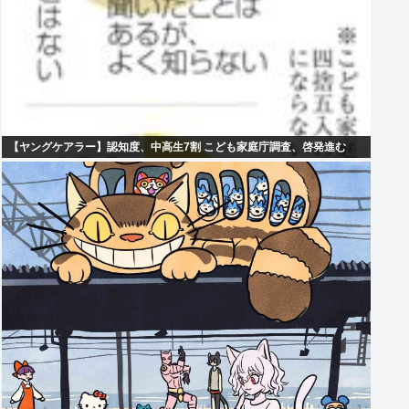
【ヤングケアラー】認知度、中高生7割 こども家庭庁調査、啓発進む