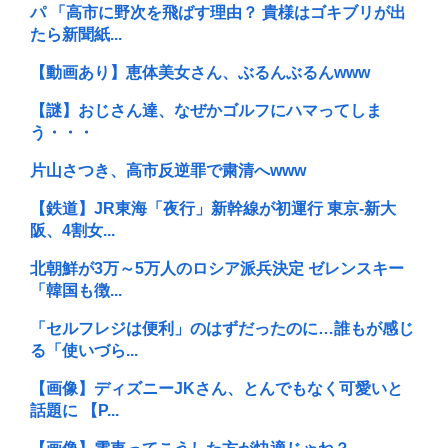
パ 「高市に野次を飛ばす理由？ 貴様はゴキブリが出
たら新聞紙...
【動画あり】恵体美女さん、ぶるんぶるんwww
【謎】おじさん達、なぜかゴルフにハマってしま
う・・・
片山さつき、高市反逆罪で粛清へwww
【鉄道】JR東海「夜行」新幹線が初運行 東京-新大
阪、4割女...
北朝鮮が3万～5万人のロシア派兵決定 ゼレンスキー
「韓国も徴...
「セルフレジは便利」のはずだったのに…誰もが感じ
る「使いづら...
【画像】ディズニーJKさん、とんでもなく可愛いと
話題に 【P...