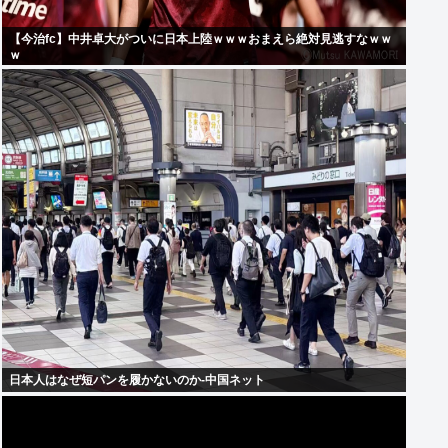
【今治fc】中井卓大がついに日本上陸ｗｗｗおまえら絶対見逃すなｗｗ
ｗ
日本人はなぜ短パンを履かないのか-中国ネット