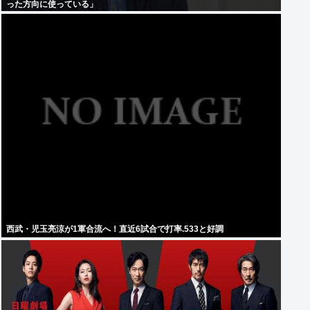
った方向に使っている」
西武・児玉亮涼が1軍合流へ！直近6試合で打率.533と好調