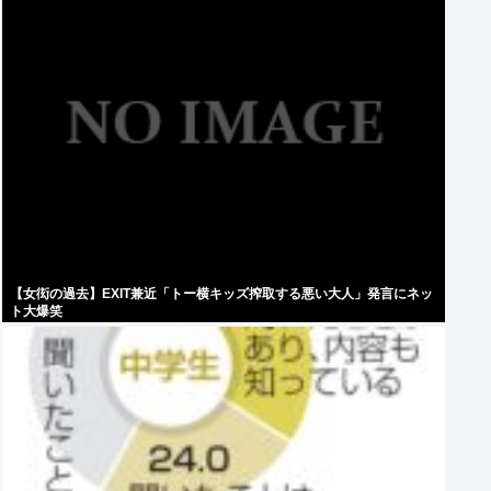
【女衒の過去】EXIT兼近「トー横キッズ搾取する悪い大人」発言にネッ
ト大爆笑