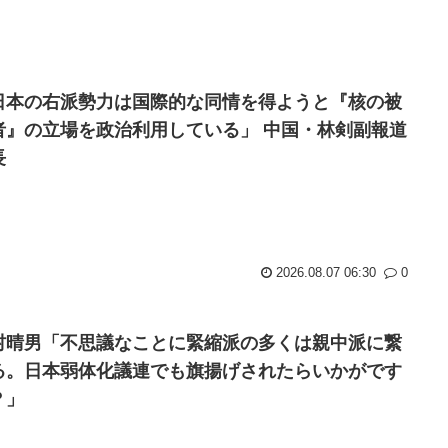
日本の右派勢力は国際的な同情を得ようと『核の被
者』の立場を政治利用している」 中国・林剣副報道
長
2026.08.07 06:30
0
村晴男「不思議なことに緊縮派の多くは親中派に繋
る。日本弱体化議連でも旗揚げされたらいかがです
？」