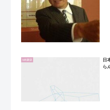
日
talk嫌儲
ら