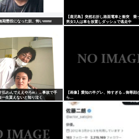
【鹿児島】突然右折し路面電車と衝突 乗
無期懲役になった奴、怖いwww
男女3人は車を放置しダッシュで逃走中
金？払わんでええやろw」→事故で手
【画像】愛知の半グレ、怖すぎる→御尊顔
金一生貰えないと知り泣く
ら…