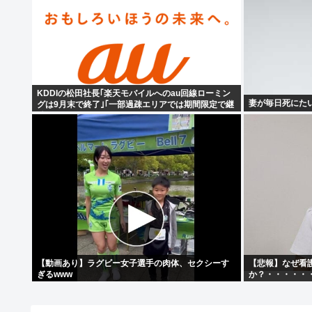
KDDIの松田社長｢楽天モバイルへのau回線ローミン
妻が毎日死にた
グは9月末で終了｣｢一部過疎エリアでは期間限定で継
続｣
【動画あり】ラグビー女子選手の肉体、セクシーす
【悲報】なぜ看
ぎるwww
か？・・・・・