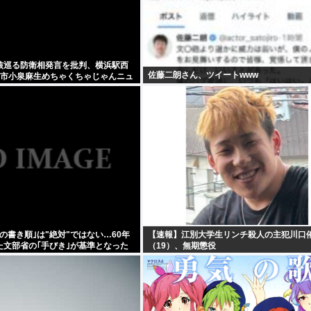
核巡る防衛相発言を批判、横浜駅西
佐藤二朗さん、ツイートwww
高市小泉麻生めちゃくちゃじゃんニュ
ト
の書き順｣は"絶対"ではない…60年
【速報】江別大学生リンチ殺人の主犯川口
た文部省の｢手びき｣が基準となった
（19）、無期懲役