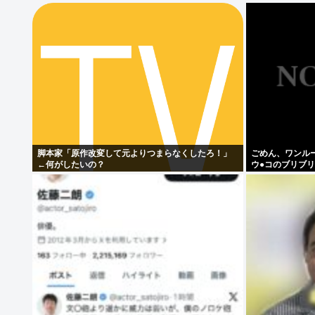
脚本家「原作改変して元よりつまらなくしたろ！」
ごめん、ワンル
←何がしたいの？
ウ●コのブリブ