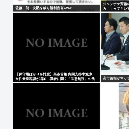
ジャンポケ斉藤
佐藤二朗、沈黙を破り勝利宣言www
ろ！」ってキレ
い人とそんな事
【保守層ばかりを忖度】高市首相 内閣支持率減少、
高市首相がマッ
女性天皇容認が増加…識者に聞く「民意無視」の代
償