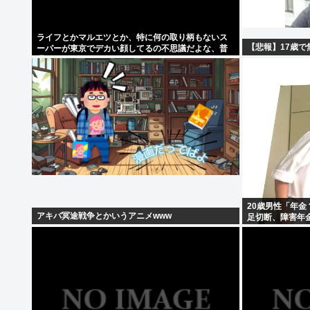
ライフとかマルエツとか、特に何の取り柄もないス
【悲報】17歳で
ーパーが東京でデカい顔してるの不思議だよな、普
通OK行くだろ
20歳男性「年
アキバ冥途戦争とかいうアニメwww
足切断、障害年