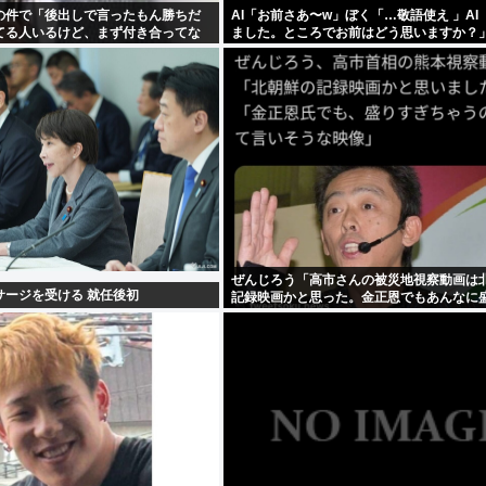
の件で「後出しで言ったもん勝ちだ
AI「お前さあ〜w」ぼく「…敬語使え 」AI
てる人いるけど、まず付き合ってな
ました。ところでお前はどう思いますか？」
しなきゃいいのでは？
ぜんじろう「高市さんの被災地視察動画は
サージを受ける 就任後初
記録映画かと思った。金正恩でもあんなに
ぞ」