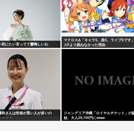
マクロスΔ「キャラS、曲S、ライブSです
い死にたい言ってて鬱陶しいわ
スFより跳ねなかった理由
護師さんは性格が悪い人が多いの
ジャングリア沖縄「ロイヤルチケット」の
・・・・
始、大人29,700円にwww