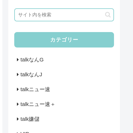
カテゴリー
talkなんG
talkなんJ
talkニュー速
talkニュー速＋
talk嫌儲