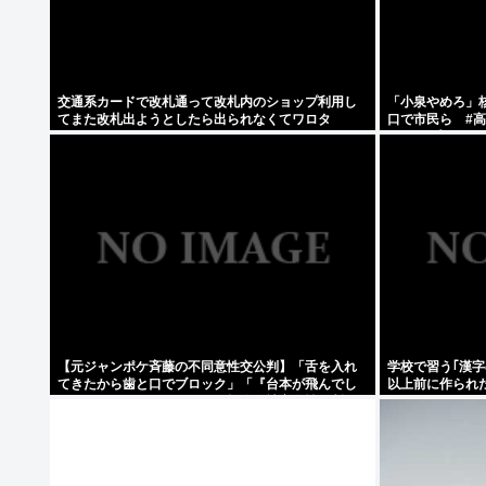
交通系カードで改札通って改札内のショップ利用し
「小泉やめろ」
てまた改札出ようとしたら出られなくてワロタ
口で市民ら #
ースdeプロテス
【元ジャンポケ斉藤の不同意性交公判】「舌を入れ
学校で習う｢漢字
てきたから歯と口でブロック」「『台本が飛んでし
以上前に作られ
まうからやめてください』と拒絶」被害女性は断固
ワケ
として「不同意」主張