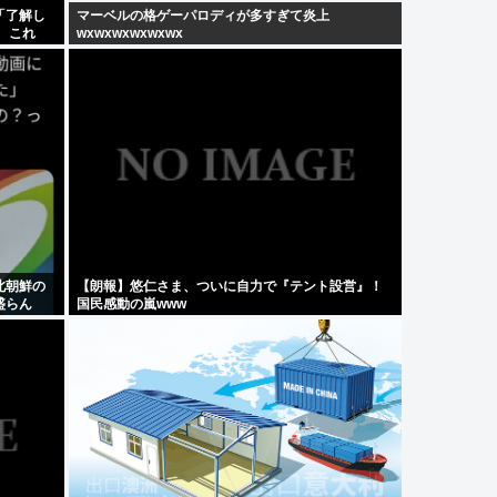
「了解し
マーベルの格ゲーパロディが多すぎて炎上
 これ
wxwxwxwxwxwx
北朝鮮の
【朗報】悠仁さま、ついに自力で『テント設営』！
盛らん
国民感動の嵐www