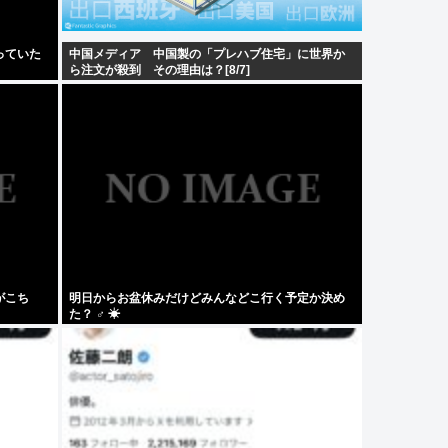
っていた
中国メディア 中国製の「プレハブ住宅」に世界か
ら注文が殺到 その理由は？[8/7]
がこち
明日からお盆休みだけどみんなどこ行く予定か決め
た？ ‍♂ ☀