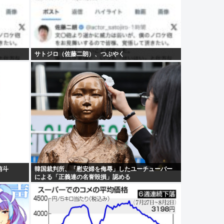
サトジロ（佐藤二朗）、つぶやく
侑斗
韓国裁判所、「慰安婦を侮辱」したユーチューバー
による「正義連の名誉毀損」認める