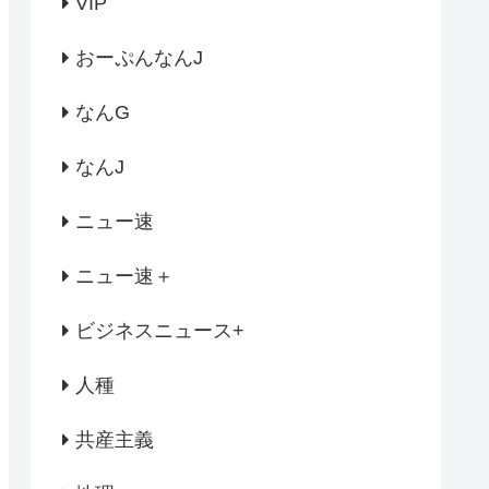
VIP
おーぷんなんJ
なんG
なんJ
ニュー速
ニュー速＋
ビジネスニュース+
人種
共産主義