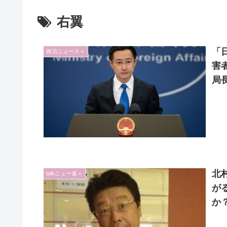
右翼
「
政治ニュース＋
害
局
北
talkニュー速＋
が
か