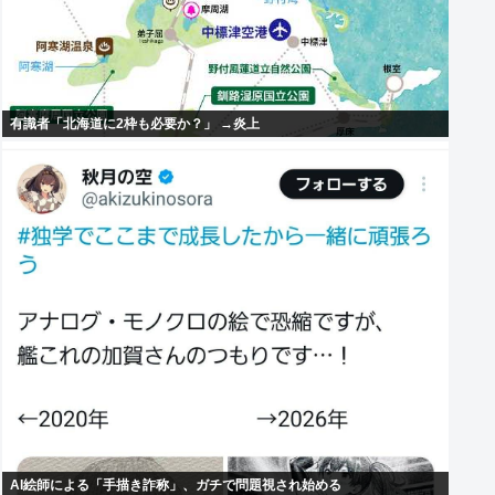
有識者「北海道に2枠も必要か？」 →炎上
AI絵師による「手描き詐称」、ガチで問題視され始める