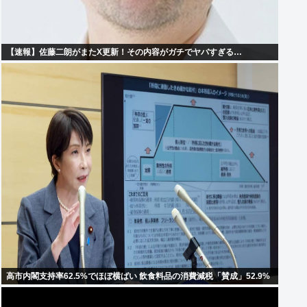
【速報】佐藤二朗がまたX更新！その内容がガチでヤバすぎる…
高市内閣支持率62.5%でほぼ横ばい 飲食料品の消費減税「賛成」52.9%