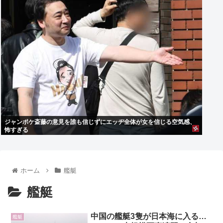
ジャンポケ斎藤の意見を誰も信じずにエッヂ全体が女を信じる空気感、
怖すぎる
ホーム
艦艇
艦艇
中国の艦艇3隻が日本海に入る…
艦艇