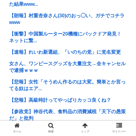
た結果www...
【朗報】村重杏奈さん(30)のおっ◯い、ガチでコチラ
www
【衝撃】中国製ルーター20機種にバックドア発見！
ネットに繋...
【速報】れいわ新選組、「いのちの党」に党名変更
女さん、ワンピースグッズを大量注文→全キャンセル
で逮捕ｗｗｗ
【悲報】女性「そうめん作るのは大変。簡単とか言っ
てる奴はエア...
【悲報】高級時計ってやっぱりカッコ良くね？
【参政党】神谷代表、食料品の消費減税「天下の愚策
だ」と批判
韓国の支援物資に「トイレの水で十分」発言…韓国ネ
ホーム
検索
トップ
サイドバー