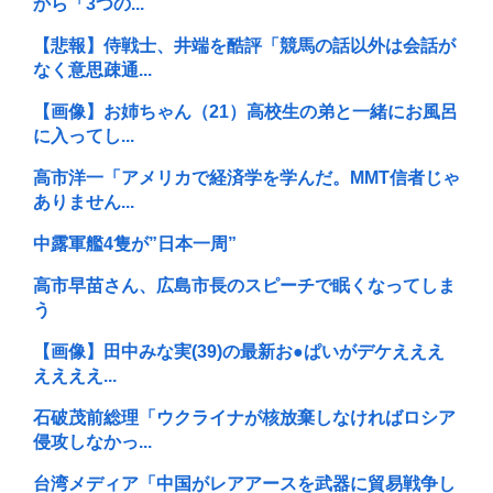
から「3つの...
【悲報】侍戦士、井端を酷評「競馬の話以外は会話が
なく意思疎通...
【画像】お姉ちゃん（21）高校生の弟と一緒にお風呂
に入ってし...
高市洋一「アメリカで経済学を学んだ。MMT信者じゃ
ありません...
中露軍艦4隻が”日本一周”
高市早苗さん、広島市長のスピーチで眠くなってしま
う
【画像】田中みな実(39)の最新お●ぱいがデケえええ
ええええ...
石破茂前総理「ウクライナが核放棄しなければロシア
侵攻しなかっ...
台湾メディア「中国がレアアースを武器に貿易戦争し