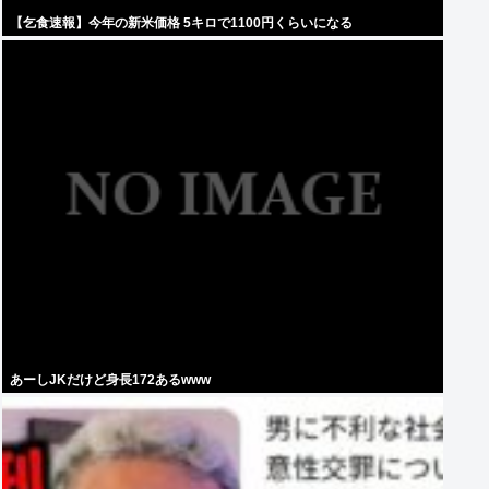
【乞食速報】今年の新米価格 5キロで1100円くらいになる
あーしJKだけど身長172あるwww