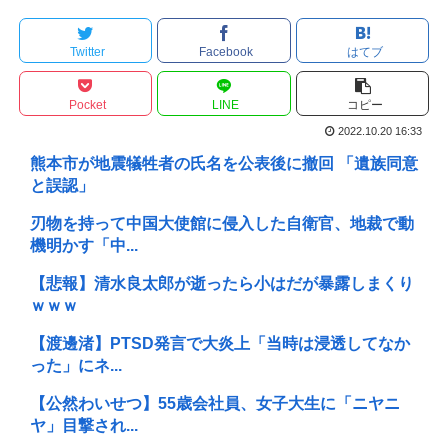
Twitter
Facebook
はてブ
Pocket
LINE
コピー
2022.10.20 16:33
熊本市が地震犠牲者の氏名を公表後に撤回 「遺族同意
と誤認」
刃物を持って中国大使館に侵入した自衛官、地裁で動
機明かす「中...
【悲報】清水良太郎が逝ったら小はだが暴露しまくり
ｗｗｗ
【渡邊渚】PTSD発言で大炎上「当時は浸透してなか
った」にネ...
【公然わいせつ】55歳会社員、女子大生に「ニヤニ
ヤ」目撃され...