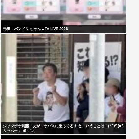
元祖！バンドリ ちゃん→TV LIVE 2026
ジャンポケ斉藤「女がロケバスに乗ってる！ と、いうことは！( *ﾟ∀ﾟ)=3
ムッハー」 ボロン。