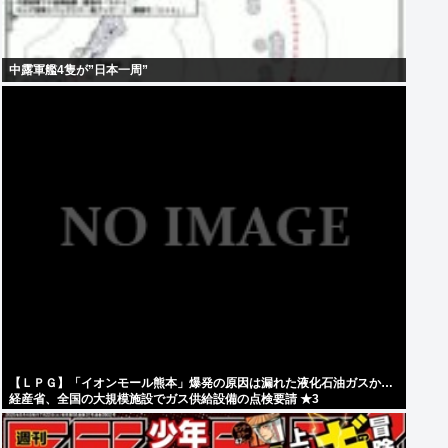
中露軍艦4隻が”日本一周”
【ＬＰＧ】「イオンモール熊本」爆発の原因は漏れた液化石油ガスか…
経産省、全国の大規模施設でガス供給設備の点検要請 ★3