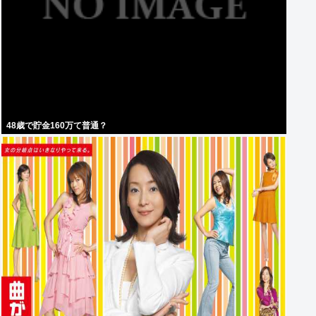
48歳で貯金160万て普通？