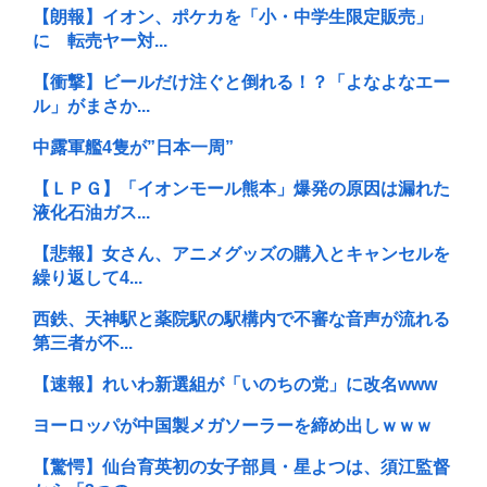
【朗報】イオン、ポケカを「小・中学生限定販売」
に 転売ヤー対...
【衝撃】ビールだけ注ぐと倒れる！？「よなよなエー
ル」がまさか...
中露軍艦4隻が”日本一周”
【ＬＰＧ】「イオンモール熊本」爆発の原因は漏れた
液化石油ガス...
【悲報】女さん、アニメグッズの購入とキャンセルを
繰り返して4...
西鉄、天神駅と薬院駅の駅構内で不審な音声が流れる
第三者が不...
【速報】れいわ新選組が「いのちの党」に改名www
ヨーロッパが中国製メガソーラーを締め出しｗｗｗ
【驚愕】仙台育英初の女子部員・星よつは、須江監督