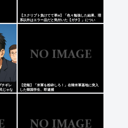
【スクリプト負けてて草w】「色々勉強した結果、理
系以外はエラー品だと気付いた【ガチ】」につい
て、もっと具体的に話そうか
ブチギレ
【悲報】「米軍を粉砕しろ！」在韓米軍基地に突入
移民じゃな
した韓国学生、即逮捕