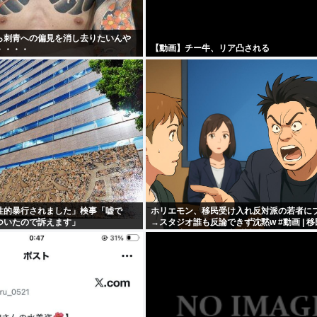
ら刺青への偏見を消し去りたいんや
【動画】チー牛、リア凸される
・・・・
性的暴行されました」検事「嘘で
ホリエモン、移民受け入れ反対派の若者に
ついたので訴えます」
→スタジオ誰も反論できず沈黙w #動画 | 
くて不法移民と犯罪者反対派だぞ