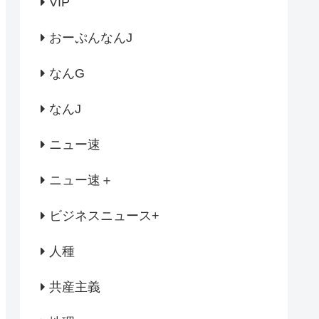
VIP
おーぷんなんJ
なんG
なんJ
ニュー速
ニュー速＋
ビジネスニュース+
人種
共産主義