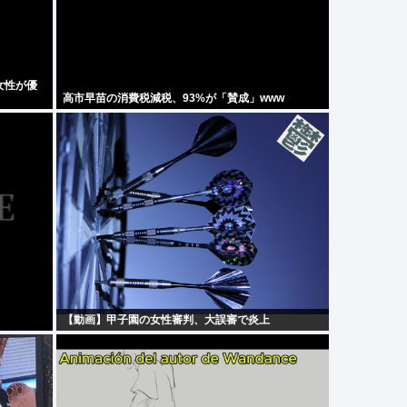
女性が優
高市早苗の消費税減税、93%が「賛成」www
【動画】甲子園の女性審判、大誤審で炎上