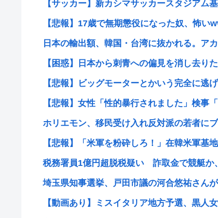
【サッカー】新カシマサッカースタジアム基本
【悲報】17歳で無期懲役になった奴、怖いw
日本の輸出額、韓国・台湾に抜かれる。アカン
【困惑】日本から刺青への偏見を消し去りたい
【悲報】ビッグモーターとかいう完全に逃げ
【悲報】女性「性的暴行されました」検事「嘘
ホリエモン、移民受け入れ反対派の若者にブチ
【悲報】「米軍を粉砕しろ！」在韓米軍基地に
税務署員1億円超脱税疑い 詐取金で競艇か
埼玉県知事選挙、戸田市議の河合悠祐さんが出
【動画あり】ミスイタリア地方予選、黒人女