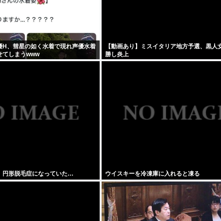
優H、彗星の如く水着で現れ声優水着
【動画あり】ミスイタリア地方予選、黒人
せてしまうwww
勝し炎上
、円形脱毛症になっていた…
ウイスキーを冷凍庫に入れると凍る