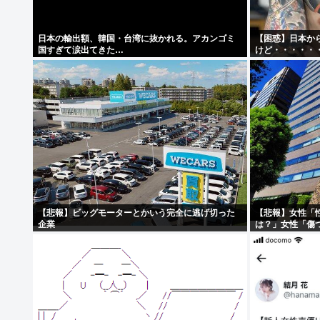
日本の輸出額、韓国・台湾に抜かれる。アカンゴミ
【困惑】日本か
国すぎて涙出てきた…
けど・・・・・
【悲報】ビッグモーターとかいう完全に逃げ切った
【悲報】女性「
企業
は？」女性「傷