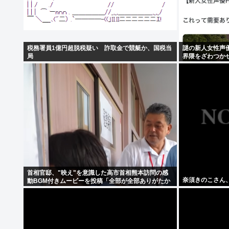
税務署員1億円超脱税疑い 詐取金で競艇か、国税当
謎の新人女性声
局
界隈をざわつか
首相官邸、"映え"を意識した高市首相熊本訪問の感
奈須きのこさん
動BGM付きムービーを投稿「全部が全部ありがたか
ったです」