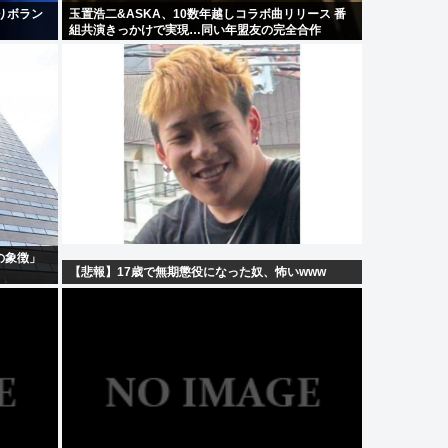
りボラン
玉置浩二&ASKA、10数年越しコラボ曲リリース 番
組共演きっかけで実現…同い年盟友の完全合作
の象徴」
【悲報】17歳で無期懲役になった奴、怖いwww