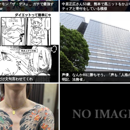
ケモン『ザ・デス』、ガチで最強す
中居正広さん53歳、熊本で黒ニットをかぶ
w
ティアと寄付をしている模様
声優、なんかAIに勝ちそう。「声も「人格
だけ文句言わせてくれ
明記、法務省」