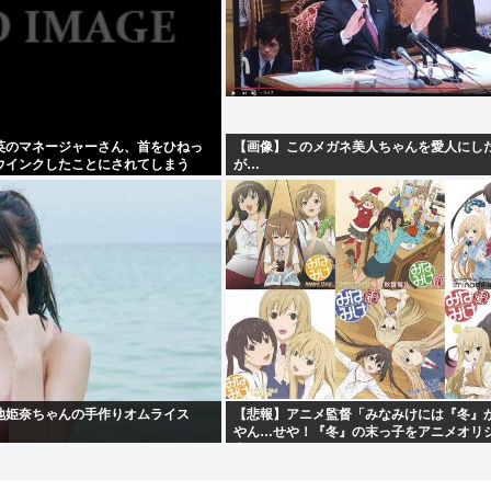
英のマネージャーさん、首をひねっ
【画像】このメガネ美人ちゃんを愛人にし
ウインクしたことにされてしまう
が…
地姫奈ちゃんの手作りオムライス
【悲報】アニメ監督「みなみけには『冬』
やん…せや！『冬』の末っ子をアニメオリ
出そ！」