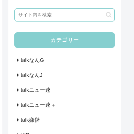
カテゴリー
talkなんG
talkなんJ
talkニュー速
talkニュー速＋
talk嫌儲