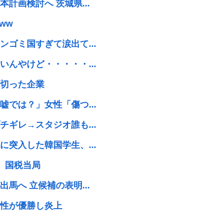
計画検討へ 茨城県...
ww
ゴミ国すぎて涙出て...
んやけど・・・・・...
切った企業
では？」女性「傷つ...
ギレ→スタジオ誰も...
突入した韓国学生、...
、国税当局
馬へ 立候補の表明...
性が優勝し炎上