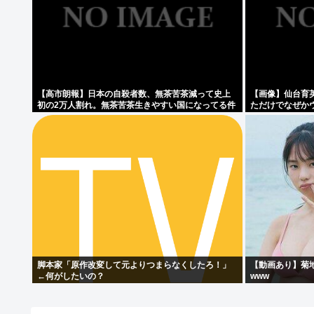
【高市朗報】日本の自殺者数、無茶苦茶減って史上
【画像】仙台育
初の2万人割れ。無茶苦茶生きやすい国になってる件
ただけでなぜか
www
www
脚本家「原作改変して元よりつまらなくしたろ！」
【動画あり】菊
←何がしたいの？
www