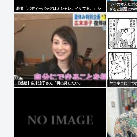
ワイの考えたポ
若者「ボディーバッグはオシャレ。イケてる。」 ✨
ぎると話題にww
【感動】広末涼子さん「再出発したい」
ヤニネコに一つ