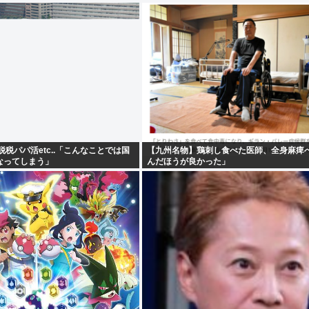
脱税パパ活etc..「こんなことでは国
【九州名物】鶏刺し食べた医師、全身麻痺
なってしまう」
んだほうが良かった」