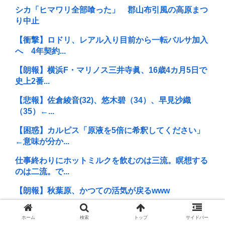
シカ「ヒマワリ全部喰った」 郡山布引風の高原まつ
り中止
【衝撃】ロドリ、レアル入り目前から一転バルサ加入
へ 4年契約...
【朗報】横浜F・マリノス三井寺眞、16歳4カ月5日で
史上2番...
【悲報】佐倉綾音(32)、悠木碧（34）、早見沙織
（35）←...
【困惑】カルピス「原液を5倍に希釈してください」
←意味が分か...
仕事終わりにホットミルクを飲むのは三流。瞑想する
のは二流。で...
【朗報】秋葉原、かつての活気が戻るwww
【は？】極左団体さん「原爆ドーム前を明け渡せば核
ホーム
検索
トップ
サイドバー
戦争が始まる...