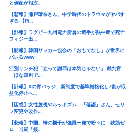
と倒産が相次...
【悲報】瀬戸環奈さん、中学時代のトラウマがヤバす
ぎる 【Pi...
【訃報】ラグビー九州電力所属の選手が熱中症で死亡
フィジー出...
【朗報】韓国サッカー協会の「おもてなし」が世界に
バレるwww
江別リンチ犯「立って謝罪は本気じゃない」 裁判官
「ほな裁判で...
【訃報】Xの青バッジ、新制度で基準厳格化し7割が収
益化停止へ...
【困惑】女性蔑視やルッキズム…『落語』さん、セリ
フ変更や改作...
【悲報】中国、橋の欄干が強風一発で粉々に 鉄筋ゼ
ロ 当局「接...