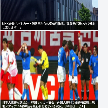
NHK会長「パトカー・消防車からの受信料徴収、猛反発が凄いので検討
し直します…」
日本人主審も該当か 韓国サッカー協会、外国人審判に性接待疑惑…現
地メディア「4強神話も疑われる恥ずべき状況」[8/8] [ばーど★]