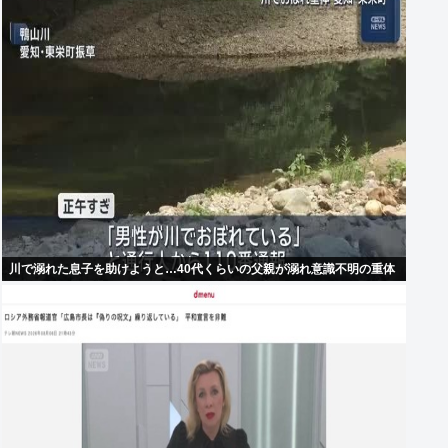
川で溺れた息子を助けようと…40代くらいの父親が溺れ意識不明の重体