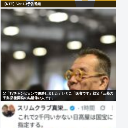
【NTE】Ver.1.3予告番組
父「TVチャンピョンで優勝しました」いとこ「医者です」叔父「三菱の
宇宙/防衛開発の結構偉い人です」