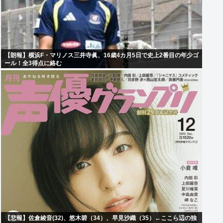
【朗報】横浜F・マリノス三井寺眞、16歳4カ月5日で史上2番目の年少ゴ
ール！全3得点に絡む
【悲報】佐倉綾音(32)、悠木碧（34）、早見沙織（35）←ここら辺の独