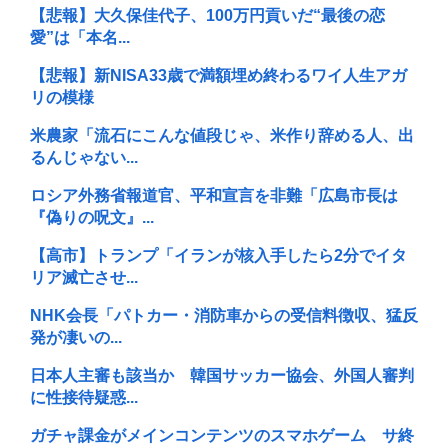
【悲報】大久保佳代子、100万円貢いだ“最後の恋
愛”は「本名...
【悲報】新NISA33歳で満額埋め終わるワイ人生アガ
リの模様
米農家「流石にこんな値段じゃ、米作り辞める人、出
るんじゃない...
ロシア外務省報道官、平和宣言を非難「広島市長は
『偽りの呪文』...
【高市】トランプ「イランが核入手したら2分でイタ
リア滅亡させ...
NHK会長「パトカー・消防車からの受信料徴収、猛反
発が凄いの...
日本人主審も該当か 韓国サッカー協会、外国人審判
に性接待疑惑...
ガチャ課金がメインコンテンツのスマホゲーム サ終