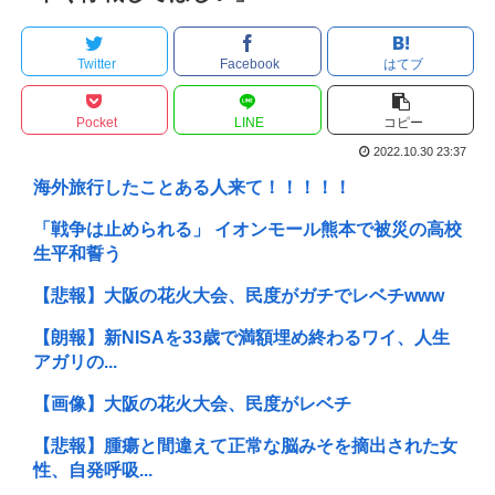
Twitter
Facebook
はてブ
Pocket
LINE
コピー
2022.10.30 23:37
海外旅行したことある人来て！！！！！
「戦争は止められる」 イオンモール熊本で被災の高校
生平和誓う
【悲報】大阪の花火大会、民度がガチでレベチwww
【朗報】新NISAを33歳で満額埋め終わるワイ、人生
アガリの...
【画像】大阪の花火大会、民度がレベチ
【悲報】腫瘍と間違えて正常な脳みそを摘出された女
性、自発呼吸...