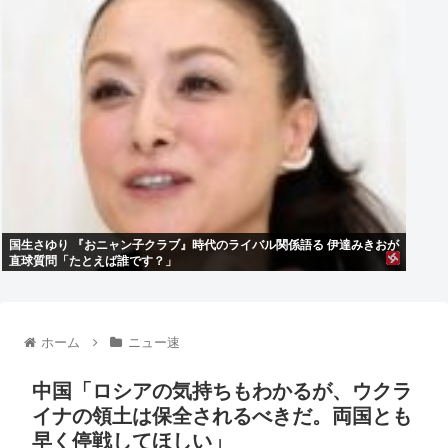
国生さゆり 『おニャン子クラブ』時代のライバル関係語る 伊達みきおが
直球質問「たとえば誰です？」
ホーム
ニュー速
中国「ロシアの気持ちもわかるが、ウクラ
イナの領土は保全されるべきだ。両国とも
早く停戦してほしい」