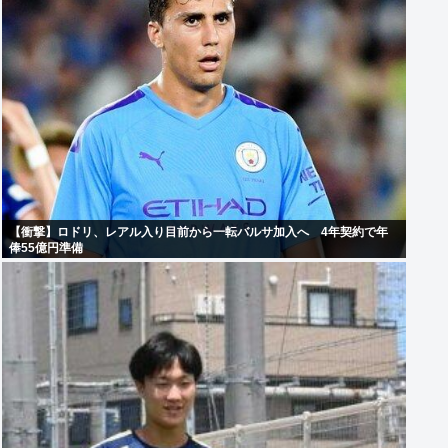
【衝撃】ロドリ、レアル入り目前から一転バルサ加入へ 4年契約で年
俸55億円準備