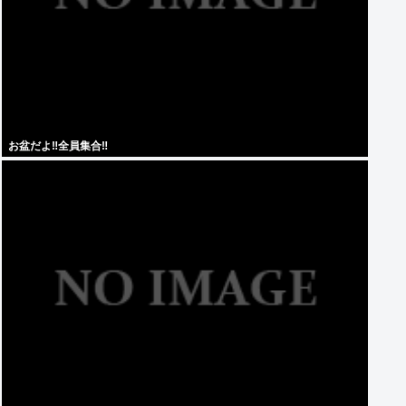
お盆だよ‼全員集合‼