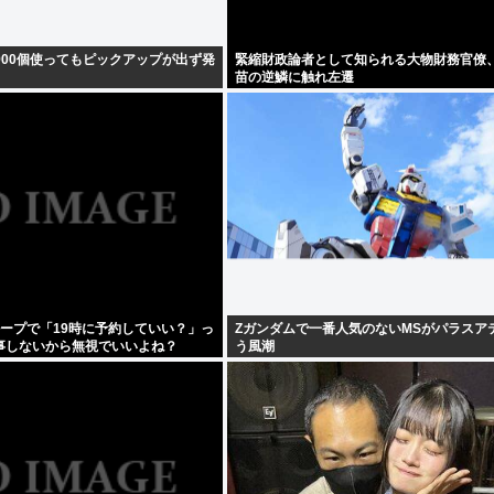
900個使ってもピックアップが出ず発
緊縮財政論者として知られる大物財務官僚
苗の逆鱗に触れ左遷
ループで「19時に予約していい？」っ
Zガンダムで一番人気のないMSがパラスア
事しないから無視でいいよね？
う風潮