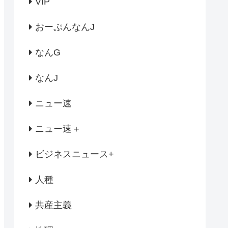
VIP
おーぷんなんJ
なんG
なんJ
ニュー速
ニュー速＋
ビジネスニュース+
人種
共産主義