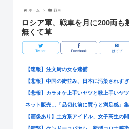
ホーム
戦車
ロシア軍、戦車を月に200両
無くて草
Twitter
Facebook
はてブ
【速報】注文厨の女を逮捕
【悲報】中国の街並み、日本に汚染されすぎ
【悲報】カラオケ上手いヤツと歌上手いヤツ
ネット販売…「品切れ前に買うと満足感」集英
【画像あり】土方系アイドル、女子高生の間で
【衝撃】ケンドーコバヤシ、新型コロナ感染で