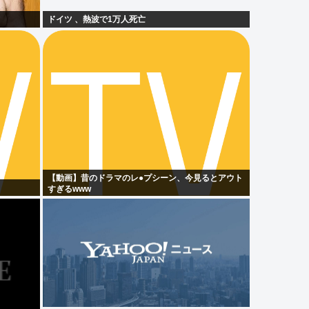
ドイツ 、熱波で1万人死亡
【動画】昔のドラマのレ●プシーン、今見るとアウト
すぎるwww