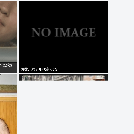
つはがガ
お盆、ホテル代高くね