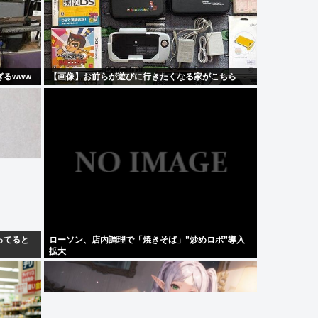
るwww
【画像】お前らが遊びに行きたくなる家がこちら
ってると
ローソン、店内調理で「焼きそば」”炒めロボ”導入
拡大