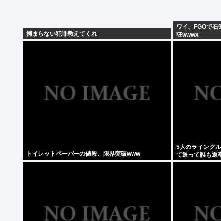
ワイ、FGOで石
捕まらない犯罪教えてくれ
狂wwwx
5人のライング
トイレットペーパーの値段、限界突破www
て送って誰も返