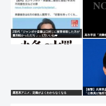
Z世代「ジャンポケ斎藤は口封じに被害者殺した方が
高市早苗「消費
量刑軽かっただろ 」←1万いいね❤️
【衝撃】兵庫県
露悪系アニメ、定義がよくわからなくなる
「公務員が海外
る」・・・・・