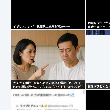
動画配信中に亡く
イギリス、タバコ販売禁止法案を可決www
誹謗中傷にさら
ナイナイ岡村、家事をめぐる妻の不満に「言ってく
糖尿病ひどくな
れたら済む話やん」になるみ「バイトやったらクビ
やで」説教受け黙り込む | バイトちゃうやろ