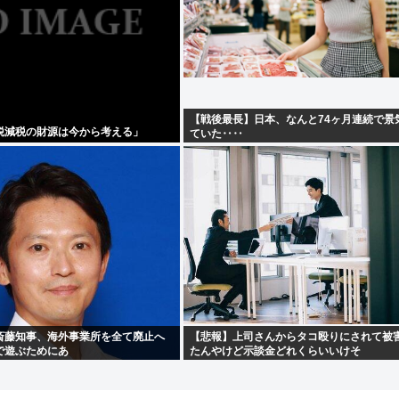
【戦後最長】日本、なんと74ヶ月連続で景
税減税の財源は今から考える」
ていた‥‥
斎藤知事、海外事業所を全て廃止へ
【悲報】上司さんからタコ殴りにされて被
で遊ぶためにあ
たんやけど示談金どれくらいいけそ
・・・・
う？？？・・・・・・・・・