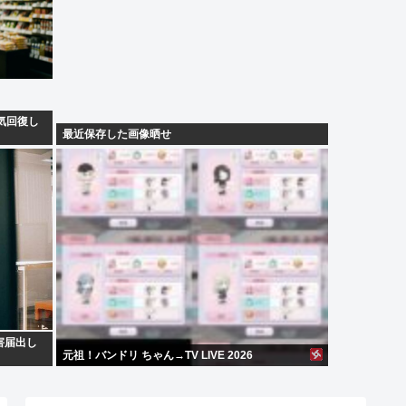
気回復し
最近保存した画像晒せ
害届出し
元祖！バンドリ ちゃん→TV LIVE 2026