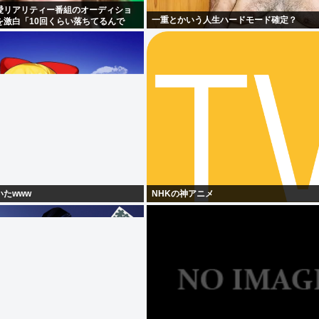
愛リアリティー番組のオーディショ
一重とかいう人生ハードモード確定？
を激白「10回くらい落ちてるんで
たwww
NHKの神アニメ