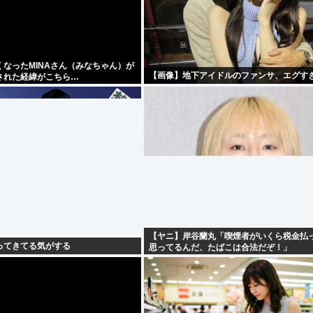
なったMINAさん（みなちゃん）が
【画像】地下アイドルのファンサ、エグすぎ
された経緯がこちら…
【ヤニ】岸谷蘭丸「喫煙者がいくら税金払
ってきてる気がする
思ってるんだ、たばこは合法だぞ！」