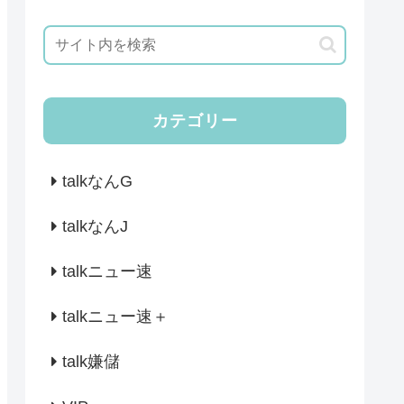
カテゴリー
talkなんG
talkなんJ
talkニュー速
talkニュー速＋
talk嫌儲