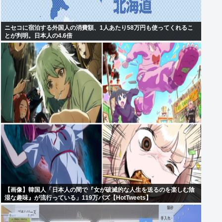
ニセコに宿泊する外国人の消費額、1人あたり58万円も使ってくれるこ
とが判明。日本人の4.6倍
【画像】韓国人「日本人の間で『女が破滅的な人生を送るのを楽しむ陰
湿な趣味』が流行っている」119万バズ【HotTweets】