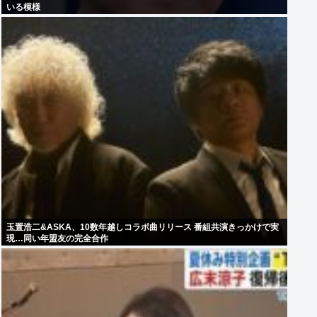
いる模様
玉置浩二&ASKA、10数年越しコラボ曲リリース 番組共演きっかけで実
現…同い年盟友の完全合作