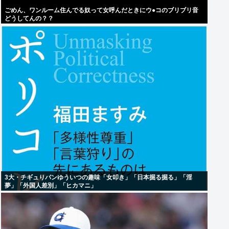
ごめん、ワンルーム住んでる奴って女呼んだときにウ●コのブリブリ音
どうしてんの？？
3大・チギュりパンゆういつの趣味「女叩き」「日本掘る掘る」「淫
夢」「外国人差別」「ヒカマニ」