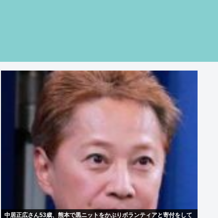
中居正広さん53歳、熊本で黒ニットをかぶりボランティアと寄付をして