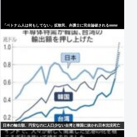
「ベトナム人は何もしてない」拡散民、弁護士に完全論破されるwww
日本の輸出額、円安なのに人口少ない台湾と韓国に抜かれ日本沈没死亡