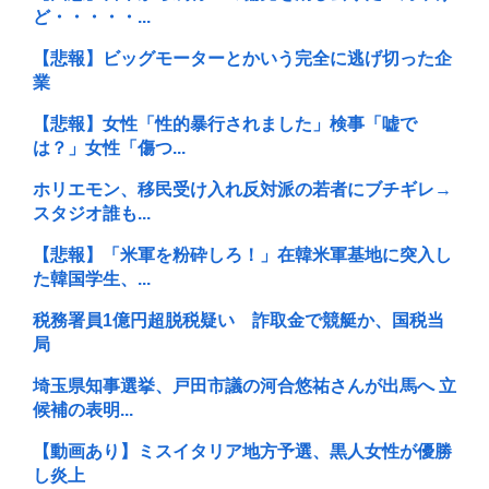
ど・・・・・...
【悲報】ビッグモーターとかいう完全に逃げ切った企
業
【悲報】女性「性的暴行されました」検事「嘘で
は？」女性「傷つ...
ホリエモン、移民受け入れ反対派の若者にブチギレ→
スタジオ誰も...
【悲報】「米軍を粉砕しろ！」在韓米軍基地に突入し
た韓国学生、...
税務署員1億円超脱税疑い 詐取金で競艇か、国税当
局
埼玉県知事選挙、戸田市議の河合悠祐さんが出馬へ 立
候補の表明...
【動画あり】ミスイタリア地方予選、黒人女性が優勝
し炎上