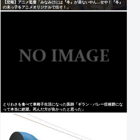
【悲報】アニメ監督「みなみけには『冬』が居ないやん…せや！『冬』
の末っ子をアニメオリジナルで出そ！」
とりわさを食べて車椅子生活になった医師「ギラン・バレー症候群にな
って本当に絶望。死んだ方が良かったと思った」