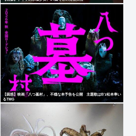
【困惑】映画「八つ墓村」、不穏な本予告を公開 主題歌はB'z松本率い
るTMG