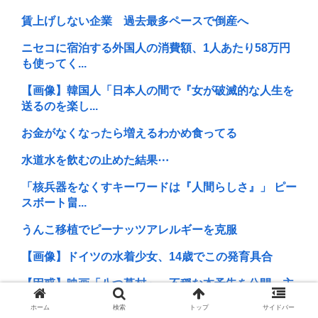
賃上げしない企業 過去最多ペースで倒産へ
ニセコに宿泊する外国人の消費額、1人あたり58万円
も使ってく...
【画像】韓国人「日本人の間で『女が破滅的な人生を
送るのを楽し...
お金がなくなったら増えるわかめ食ってる
水道水を飲むの止めた結果⋯
「核兵器をなくすキーワードは『人間らしさ』」 ピー
スボート畠...
うんこ移植でピーナッツアレルギーを克服
【画像】ドイツの水着少女、14歳でこの発育具合
【困惑】映画「八つ墓村」、不穏な本予告を公開 主
題歌はB'z...
ホーム
検索
トップ
サイドバー