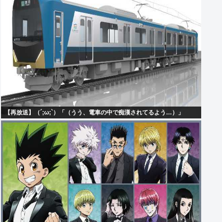
【再放送】（´;ω;`）「（うう、電車の中で痴漢されてるよう…）」