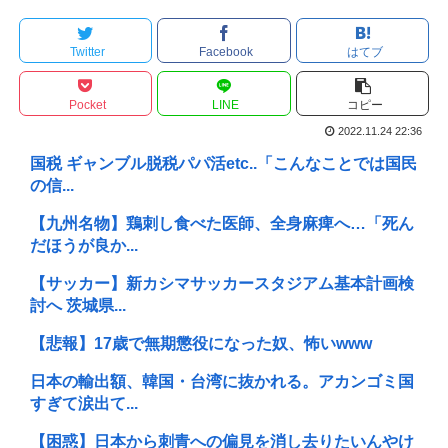
Twitter
Facebook
はてブ
Pocket
LINE
コピー
2022.11.24 22:36
国税 ギャンブル脱税パパ活etc..「こんなことでは国民
の信...
【九州名物】鶏刺し食べた医師、全身麻痺へ…「死ん
だほうが良か...
【サッカー】新カシマサッカースタジアム基本計画検
討へ 茨城県...
【悲報】17歳で無期懲役になった奴、怖いwww
日本の輸出額、韓国・台湾に抜かれる。アカンゴミ国
すぎて涙出て...
【困惑】日本から刺青への偏見を消し去りたいんやけ