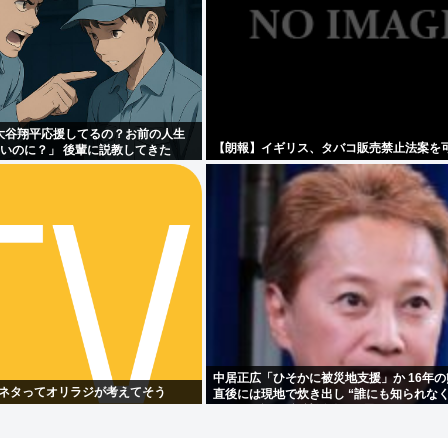
大谷翔平応援してるの？お前の人生
【朗報】イギリス、タバコ販売禁止法案を可
ないのに？」 後輩に説教してきた
中居正広「ひそかに被災地支援」か 16年
のネタってオリラジが考えてそう
直後には現地で炊き出し “誰にも知られな
い”と、強まる福祉活動への思い