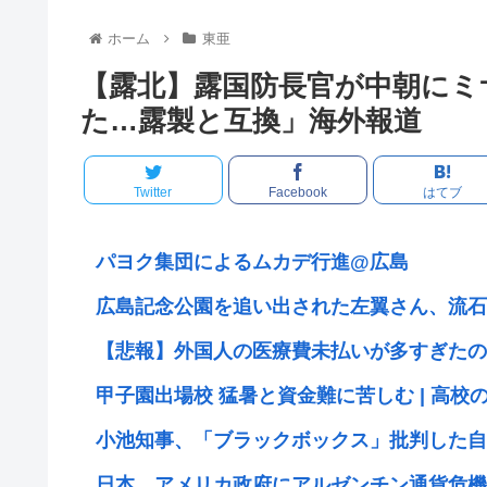
ホーム
東亜
【露北】露国防長官が中朝にミ
た…露製と互換」海外報道
Twitter
Facebook
はてブ
パヨク集団によるムカデ行進@広島
広島記念公園を追い出された左翼さん、流石
【悲報】外国人の医療費未払いが多すぎたので
甲子園出場校 猛暑と資金難に苦しむ | 高校
小池知事、「ブラックボックス」批判した自民
日本、アメリカ政府にアルゼンチン通貨危機と