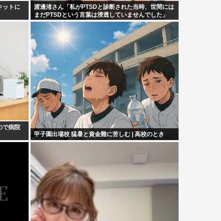
キットに
渡邊渚さん「私がPTSDと診断された当時、世間には
まだPTSDという言葉は浸透していませんでした」
ので病院
甲子園出場校 猛暑と資金難に苦しむ | 高校のとき