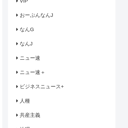
VIP
おーぷんなんJ
なんG
なんJ
ニュー速
ニュー速＋
ビジネスニュース+
人種
共産主義