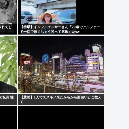
されてし
【衝撃】インフルエンサーさん「20歳でアルファー
ド一括で買えちゃう私って素敵」www
で私見 性
【悲報】1人でススキノ来たからから面白いとこ教え
て