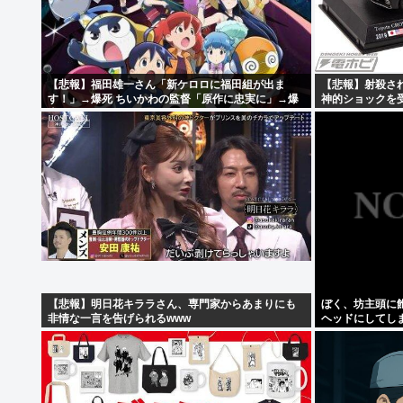
【悲報】福田雄一さん「新ケロロに福田組が出ま
【悲報】射殺さ
す！」→爆死 ちいかわの監督「原作に忠実に」→爆
神的ショックを
売れwww
明・・・・・・
【悲報】明日花キララさん、専門家からあまりにも
ぼく、坊主頭に
非情な一言を告げられるwww
ヘッドにしてし