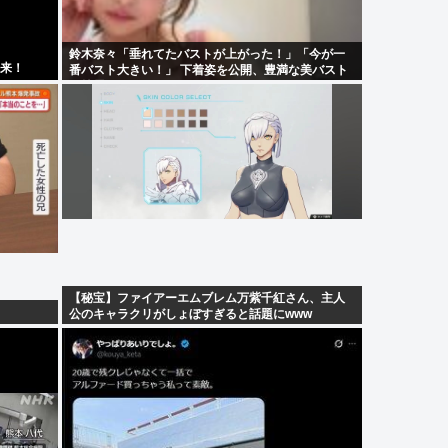
鈴木奈々「垂れてたバストが上がった！」「今が一
到来！
番バスト大きい！」 下着姿を公開、豊満な美バスト
を披露
【秘宝】ファイアーエムブレム万紫千紅さん、主人
公のキャラクリがしょぼすぎると話題にwww