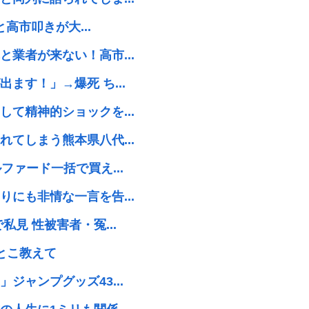
高市叩きが大...
業者が来ない！高市...
ます！」→爆死 ち...
て精神的ショックを...
てしまう熊本県八代...
ァード一括で買え...
にも非情な一言を告...
見 性被害者・冤...
とこ教えて
ャンプグッズ43...