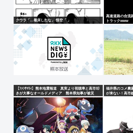
高速道路の合流
クウラ「…着床したな」 悟空「 」
トラックwww
【ﾌｧﾝｻﾏﾘｨ】熊本地震報道 真実より視聴率と高市叩
福井県のコメ農
きが大事なオールドメディア 熊本県知事が被災
が来ない！高市
者・遺族への取材に怒り「極めて強い不満、苦情が
た！！！」
寄せられた」