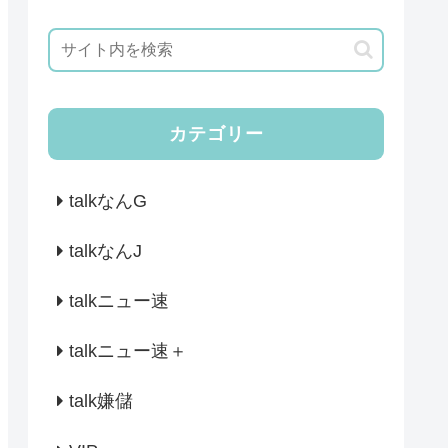
カテゴリー
talkなんG
talkなんJ
talkニュー速
talkニュー速＋
talk嫌儲