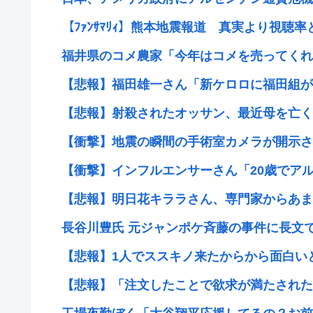
【ﾌｧﾝｻﾏﾘｨ】熊本地震報道 真実より視聴率と
福井県のコメ農家「今年はコメを売ってくれと
【悲報】福田雄一さん「新ケロロに福田組が出
【悲報】射殺されたオッサン、最近母を亡くし
【衝撃】地震の瞬間の手術室カメラが開示され
【衝撃】インフルエンサーさん「20歳でアルフ
【悲報】明日花キララさん、専門家からあまり
長谷川豊氏 元ジャンポケ斉藤の事件に長文で私
【悲報】1人でススキノ来たからから面白い
【悲報】「注文したことで欲求が満たされた」ジ