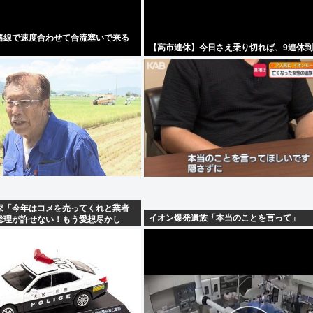
路線で速度合わせて合流塞いで来る
【高市連休】今日さえ乗り切れば、9連休
家「今年はコメを売ってくれと業者
イオン爆発遺族「本当のことを言って」
総理が許せない！もう愛想尽かし