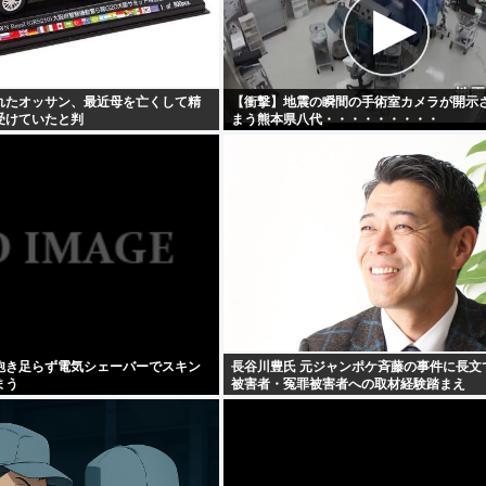
れたオッサン、最近母を亡くして精
【衝撃】地震の瞬間の手術室カメラが開示
受けていたと判
まう熊本県八代・・・・・・・・・
・・・
飽き足らず電気シェーバーでスキン
長谷川豊氏 元ジャンポケ斉藤の事件に長文
まう
被害者・冤罪被害者への取材経験踏まえ