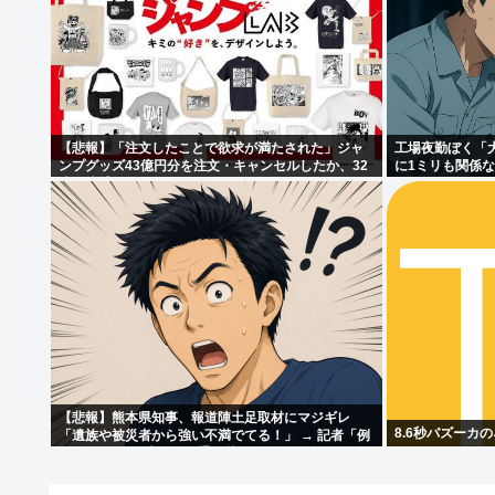
【悲報】「注文したことで欲求が満たされた」ジャ
工場夜勤ぼく「
ンプグッズ43億円分を注文・キャンセルしたか、32
に1ミリも関係
歳女逮捕
【悲報】熊本県知事、報道陣土足取材にマジギレ
8.6秒バズーカ
「遺族や被災者から強い不満でてる！」 → 記者「例
えば？」 → 知事、怒り通り越して呆れてしまう
………