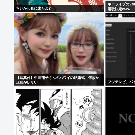
ホロライブのVt
ちいかわ見に来たよ?
題歌決定www
【写真付】中川翔子さんのハワイの結婚式、何故か
フジテレビ、パ
旦那がいない