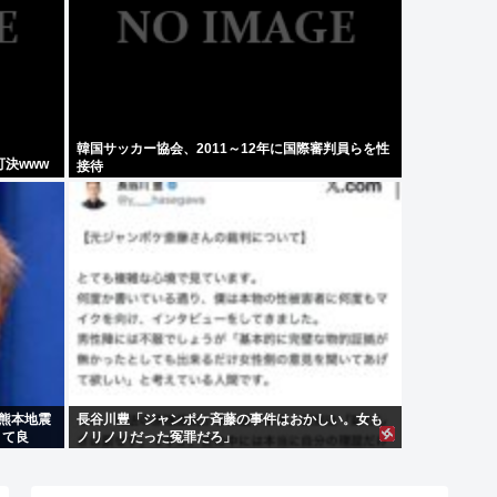
韓国サッカー協会、2011～12年に国際審判員らを性
決www
接待
の熊本地震
長谷川豊「ジャンポケ斉藤の事件はおかしい。女も
くて良
ノリノリだった冤罪だろ」