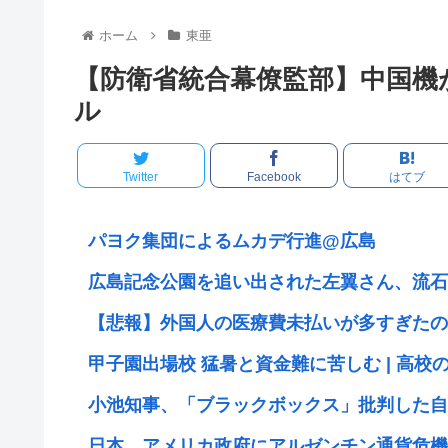
ホーム
東亜
【防衛省統合幕僚監部】中国機
ル
Twitter
Facebook
はてブ
パヨク集団によるムカデ行進@広島
広島記念公園を追い出された左翼さん、流石
【悲報】外国人の医療費未払いが多すぎたので
甲子園出場校 猛暑と資金難に苦しむ | 高校
小池知事、「ブラックボックス」批判した自民
日本、アメリカ政府にアルゼンチン通貨危機と