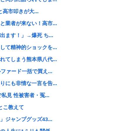
高市叩きが大...
業者が来ない！高市...
ます！」→爆死 ち...
て精神的ショックを...
てしまう熊本県八代...
ァード一括で買え...
にも非情な一言を告...
見 性被害者・冤...
とこ教えて
ャンプグッズ43...