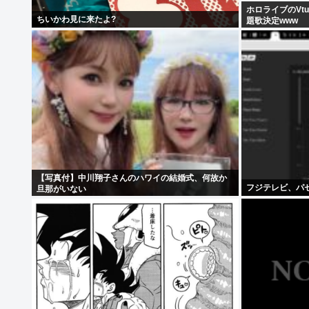
ホロライブのVt
ちいかわ見に来たよ?
題歌決定www
【写真付】中川翔子さんのハワイの結婚式、何故か
フジテレビ、パ
旦那がいない