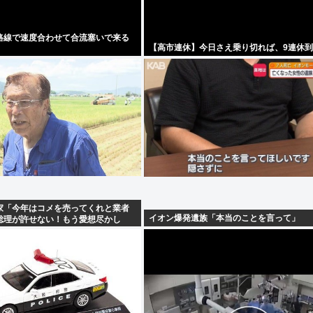
路線で速度合わせて合流塞いで来る
【高市連休】今日さえ乗り切れば、9連休
家「今年はコメを売ってくれと業者
イオン爆発遺族「本当のことを言って」
総理が許せない！もう愛想尽かし