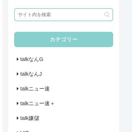
カテゴリー
talkなんG
talkなんJ
talkニュー速
talkニュー速＋
talk嫌儲