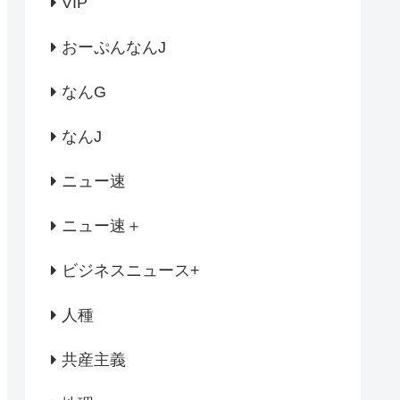
VIP
おーぷんなんJ
なんG
なんJ
ニュー速
ニュー速＋
ビジネスニュース+
人種
共産主義