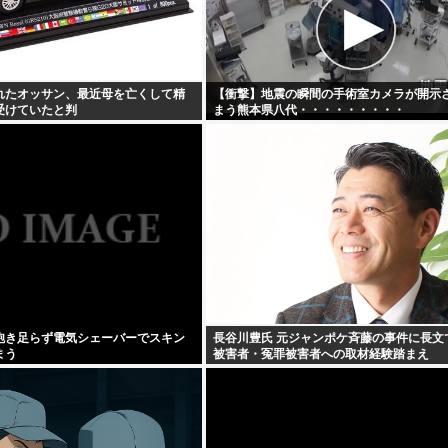
れたオッサン、最近母を亡くして精
【衝撃】地震の瞬間の手術室カメラが開示
受けていたと判
まう熊本県八代・・・・・・・・・
・・・
飽き足らず電気シェーバーでスキン
長谷川豊氏 元ジャンポケ斉藤の事件に長文
まう
被害者・冤罪被害者への取材経験踏まえ