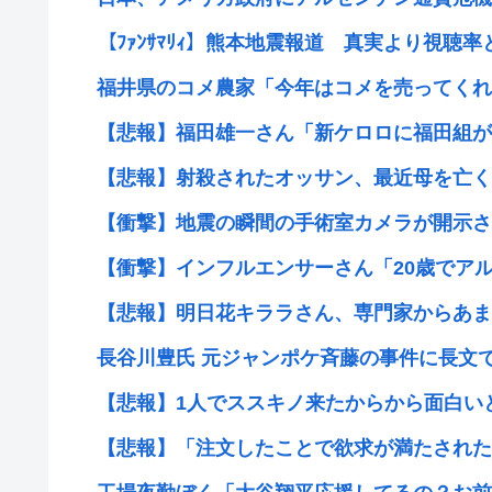
【ﾌｧﾝｻﾏﾘｨ】熊本地震報道 真実より視聴率と
福井県のコメ農家「今年はコメを売ってくれと
【悲報】福田雄一さん「新ケロロに福田組が出
【悲報】射殺されたオッサン、最近母を亡くし
【衝撃】地震の瞬間の手術室カメラが開示され
【衝撃】インフルエンサーさん「20歳でアルフ
【悲報】明日花キララさん、専門家からあまり
長谷川豊氏 元ジャンポケ斉藤の事件に長文で私
【悲報】1人でススキノ来たからから面白い
【悲報】「注文したことで欲求が満たされた」ジ