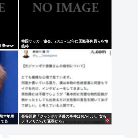
韓国サッカー協会、2011～12年に国際審判員らを性
決www
接待
の熊本地震
長谷川豊「ジャンポケ斉藤の事件はおかしい。女も
くて良
ノリノリだった冤罪だろ」