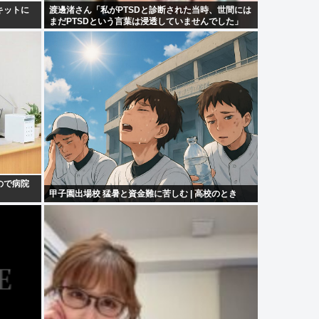
キットに
渡邊渚さん「私がPTSDと診断された当時、世間には
まだPTSDという言葉は浸透していませんでした」
ので病院
甲子園出場校 猛暑と資金難に苦しむ | 高校のとき