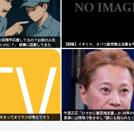
大谷翔平応援してるの？お前の人生
【朗報】イギリス、タバコ販売禁止法案を可
ないのに？」 後輩に説教してきた
中居正広「ひそかに被災地支援」か 16年
のネタってオリラジが考えてそう
直後には現地で炊き出し “誰にも知られな
い”と、強まる福祉活動への思い