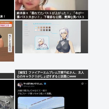
鈴木奈々「垂れてたバストが上がった！」「今が一
到来！
番バスト大きい！」 下着姿を公開、豊満な美バスト
を披露
【秘宝】ファイアーエムブレム万紫千紅さん、主人
公のキャラクリがしょぼすぎると話題にwww