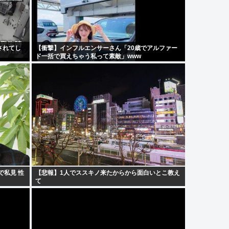
されてし
【衝撃】インフルエンサーさん「20歳でアルファー
ド一括で買えちゃう私って素敵」www
で私見 性
【悲報】1人でススキノ来たからから面白いとこ教え
て