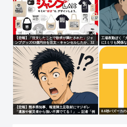
【悲報】「注文したことで欲求が満たされた」ジャ
工場夜勤ぼく「
ンプグッズ43億円分を注文・キャンセルしたか、32
に1ミリも関係
歳女逮捕
【悲報】熊本県知事、報道陣土足取材にマジギレ
8.6秒バズーカ
「遺族や被災者から強い不満でてる！」 → 記者「例
えば？」 → 知事、怒り通り越して呆れてしまう
………