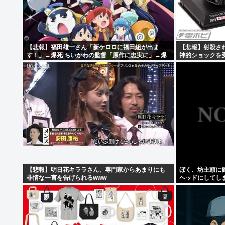
【悲報】福田雄一さん「新ケロロに福田組が出ま
【悲報】射殺さ
す！」→爆死 ちいかわの監督「原作に忠実に」→爆
神的ショックを
売れwww
明・・・・・・
【悲報】明日花キララさん、専門家からあまりにも
ぼく、坊主頭に
非情な一言を告げられるwww
ヘッドにしてし