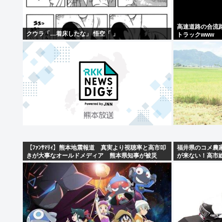
高速道路の合流
クウラ「…着床したな」 悟空「 」
トラックwww
【ﾌｧﾝｻﾏﾘｨ】熊本地震報道 真実より視聴率と高市叩
福井県のコメ農
きが大事なオールドメディア 熊本県知事が被災
が来ない！高市
者・遺族への取材に怒り「極めて強い不満、苦情が
た！！！」
寄せられた」