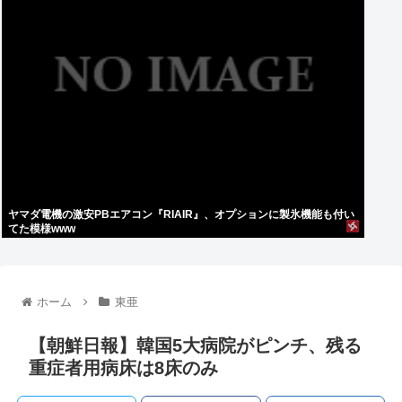
ヤマダ電機の激安PBエアコン『RIAIR』、オプションに製氷機能も付い
てた模様www
ホーム
東亜
【朝鮮日報】韓国5大病院がピンチ、残る
重症者用病床は8床のみ