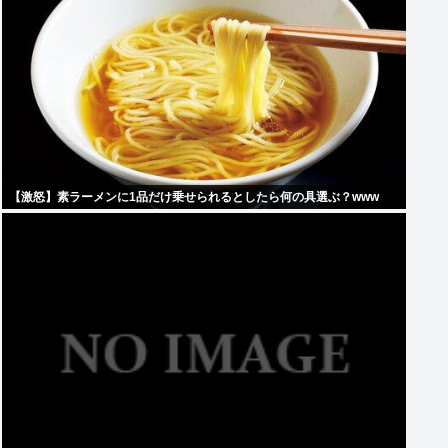
【激怒】素ラーメンに1品だけ乗せられるとしたら何の具選ぶ？www