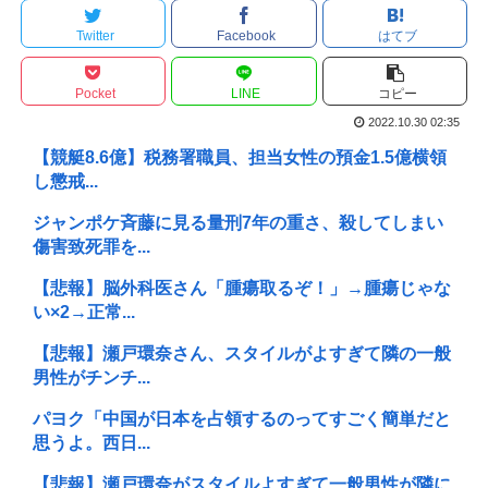
Twitter
Facebook
はてブ
Pocket
LINE
コピー
2022.10.30 02:35
【競艇8.6億】税務署職員、担当女性の預金1.5億横領
し懲戒...
ジャンポケ斉藤に見る量刑7年の重さ、殺してしまい
傷害致死罪を...
【悲報】脳外科医さん「腫瘍取るぞ！」→腫瘍じゃな
い×2→正常...
【悲報】瀬戸環奈さん、スタイルがよすぎて隣の一般
男性がチンチ...
パヨク「中国が日本を占領するのってすごく簡単だと
思うよ。西日...
【悲報】瀬戸環奈がスタイルよすぎて一般男性が隣に