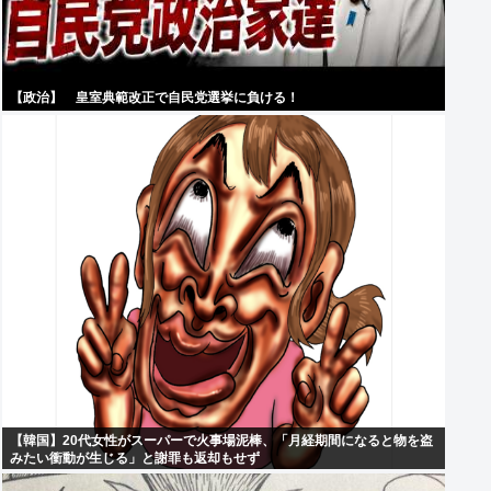
【政治】 皇室典範改正で自民党選挙に負ける！
【韓国】20代女性がスーパーで火事場泥棒、「月経期間になると物を盗
みたい衝動が生じる」と謝罪も返却もせず