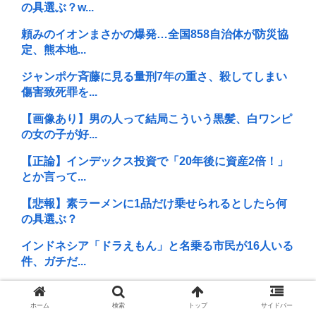
の具選ぶ？w...
頼みのイオンまさかの爆発…全国858自治体が防災協
定、熊本地...
ジャンポケ斉藤に見る量刑7年の重さ、殺してしまい
傷害致死罪を...
【画像あり】男の人って結局こういう黒髪、白ワンピ
の女の子が好...
【正論】インデックス投資で「20年後に資産2倍！」
とか言って...
【悲報】素ラーメンに1品だけ乗せられるとしたら何
の具選ぶ？
インドネシア「ドラえもん」と名乗る市民が16人いる
件、ガチだ...
インドネシアの首都移転失敗に学ぶ、日本がもし首都
移転となった...
ホーム
検索
トップ
サイドバー