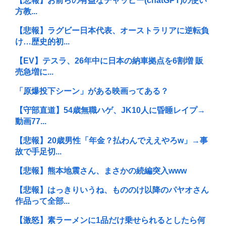
【悲報】お前らの有益なチャッピー(chatGPT)の使い
方教...
【悲報】ラグビー日本代表、オーストラリアに逆転負
け…歴史的初...
【EV】テスラ、26年中に日本の納車拠点を6割増 販
売急増に...
「原爆投下シーン」がある映画ってある？
【守部直道】54歳無職ハゲ、JK10人に昏睡レイプ→
動画77...
【悲報】20歳男性「年金？払わんでええやろw」→事
故で手足切...
【悲報】熊本地震さん、まさかの続編突入www
【悲報】はっきりいうね、もののけ以降のパヤオさん
作品って全部...
【激怒】素ラーメンに1品だけ乗せられるとしたら何