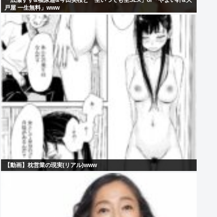
「広瀬すず&福原遥&今田美桜と一生いつでも生SEX」or「やよい軒&大
戸屋 一生無料」www
【動画】枕営業の現実(リアル)www