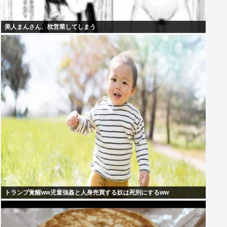
美人まんさん、枕営業してしまう
トランプ覚醒ww児童強姦と人身売買する奴は死刑にするww