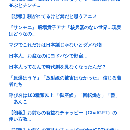
並ぶとチンチ...
【悲報】騒がれてるけど糞だと思うアニメ
『サンモニ』 膳場貴子アナ「核兵器のない世界…現実
はどうなの...
マジでこれだけは日本製じゃないとダメな物
日本人、お盆なのにヨドバシで野宿…
日本人ってなんで時代劇を見なくなったんだ？
「原爆はうそ」「放射線の被害はなかった」 信じる若
者たち
呼び名は100種類以上 「御座候」「回転焼き」「暫」
…あんこ...
【朗報】お前らの有益なチャッピー（ChatGPT）の
使い方教...