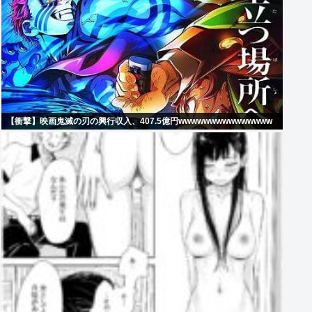
【衝撃】映画鬼滅の刃の興行収入、407.5億円wwwwwwwwwwwwwww