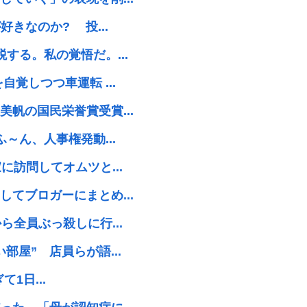
きなのか? 投...
する。私の覚悟だ。...
覚しつつ車運転 ...
帆の国民栄誉賞受賞...
～ん、人事権発動...
訪問してオムツと...
てブロガーにまとめ...
全員ぶっ殺しに行...
屋” 店員らが語...
て1日...