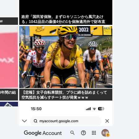
政府「国民皆保険、まずロキソニンから風穴あけ
w
る」1042品目の薬価4分の1を保険適用外で財布直
撃、2027年3月開始
4年間の結
【悲報】女子自転車競技、ブラに綿を詰めまくって
空気抵抗を減らすチート技が発覚ｗｗｗ