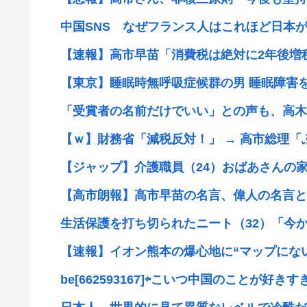
中国SNS なぜフランス人はこれほど日本が好
【速報】高市早苗「消費税は絶対に2年後増税
【東京】睡眠時無呼吸症候群の男 睡眠障害を自
「受賞者の名前だけでいい」との声も、高木美
【ｗ】財務省「減税反対！」 → 高市総理「ふ
【ジャップ】介護職員（24）おばあさんの家に
【高市朗報】高市早苗の名言、偉人の名言とし
生活保護を打ち切られたニート（32）「今から
【速報】イオン熊本の爆心地に“マップにない部
be[662593167]⇦こいつ中国のことが好きすぎ