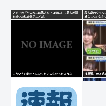
アメリカ「ヤニねこは黒人をネコ娘にして黒人差別
殺人級のウイル
を描いた社会派アニメだ」
滅亡しないとか
こういうお姉さんになりたい人生だったような
福原遥、老け始