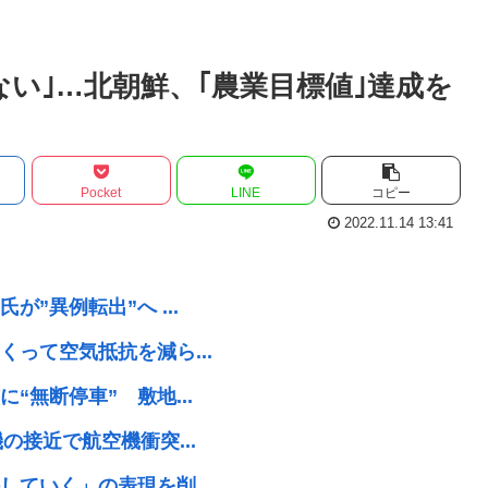
い｣…北朝鮮、｢農業目標値｣達成を
Pocket
LINE
コピー
2022.11.14 13:41
”異例転出”へ ...
って空気抵抗を減ら...
無断停車” 敷地...
接近で航空機衝突...
ていく」の表現を削...