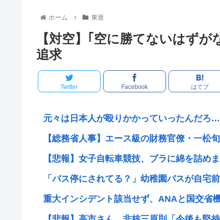
ホーム
東亜
【対空】｢空に勝てないはずがな
追求
Twitter
Facebook
はてブ
元々は日本人が殴りかかっていったんだろ…
【総務省人事】エース級の財務官僚・一松旬氏が
【悲報】女子自転車競技、ブラに綿を詰めまく
「バス停にされてる？」幼稚園バスが自宅前に“
重大インシデント該当せず、ANAと国交省機の
【悲報】高市さん、非核三原則「今後も堅持し