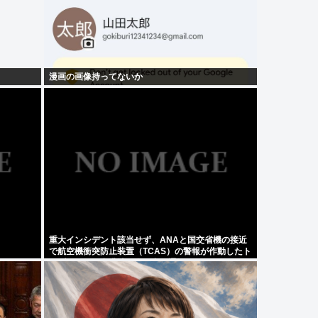
漫画の画像持ってないか
重大インシデント該当せず、ANAと国交省機の接近
で航空機衝突防止装置（TCAS）の警報が作動したト
ラブル、羽田空港沖、全日空に通知