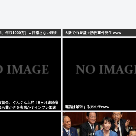
、年収1000万）←目指さない理由
大阪で白昼堂々誘拐事件発生 www
質賃金、ぐんぐん上昇！6ヶ月連続増
電話は緊張する男の子www
民も豊かさを実感か？インフレ加速