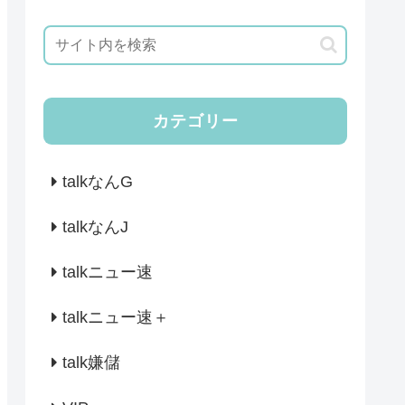
カテゴリー
talkなんG
talkなんJ
talkニュー速
talkニュー速＋
talk嫌儲