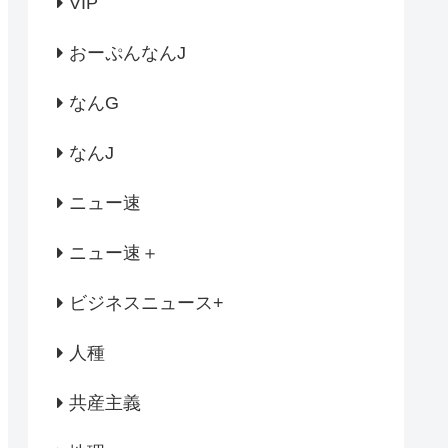
VIP
おーぷんなんJ
なんG
なんJ
ニュー速
ニュー速＋
ビジネスニュース+
人種
共産主義