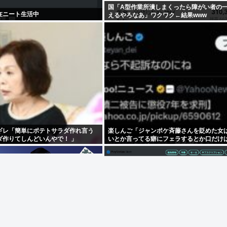
国「A型作業所潰しまくったら障がい者の
在ニート生活中
えるやろなあ」ワクワク←結果www
ギレ「簡単にポテトサラダ作れ言う
楽しんご「ジャンポケ斉藤さんを貶めた女
ダ作りてしんどいんやで！ 」
いとか言ってる癖にフェラするとか口だけ
んだな！週刊誌から金もらってるだろ」