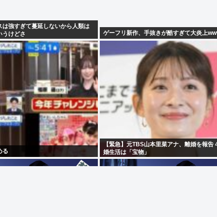
スは強すぎて蔓延しないから人類は
ゲーフリ新作、手抜きが酷すぎて大炎上ww
いうけどさ
【緊急】元TBS山本里菜アナ、離婚を報告 
める
婚生活は「宝物」