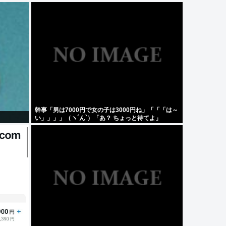
幹事「男は7000円で女の子は3000円ね」「「「は～
い」」」」（ヽ´ん`）「あ？ ちょっと待てよ」