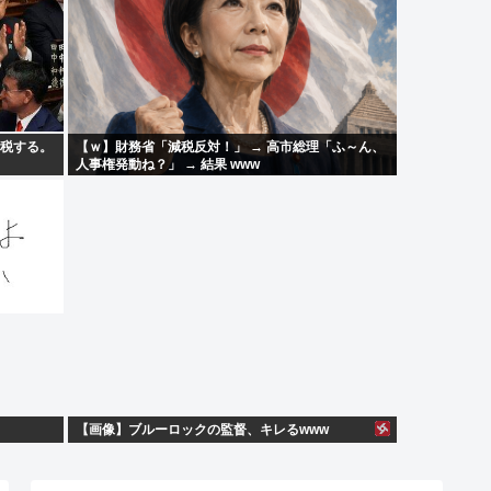
増税する。
【ｗ】財務省「減税反対！」 → 高市総理「ふ～ん、
人事権発動ね？」 → 結果 www
【画像】ブルーロックの監督、キレるwww