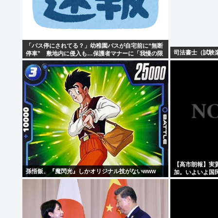
「バス停にされてる？」幼稚園バスが自宅前に“無断
司法書士（試験楽
停車” 敷地内に侵入も…保護者マナーに「我慢の限
界」
【高市朗報】実
孫悟飯、『魔閃光』しかオリジナル技がないwww
加。いよいよ国
しなければ