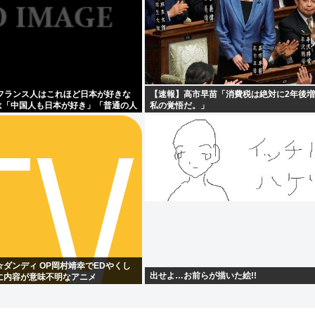
ぜフランス人はこれほど日本が好きな
【速報】高市早苗「消費税は絶対に2年後
は「中国人も日本が好き」「普通の人
私の覚悟だ。」
ダンディ OP岡村靖幸でEDやくし
出せよ…お前らが描いた絵!!
に内容が意味不明なアニメ