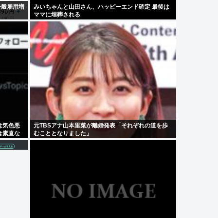
一般雇用増
みいちゃんと山田さん、ハッピーエンド確定 最後は
ママに埋葬される
は気色悪
元TBSアナ山本里菜が離婚発表「それぞれの道を歩
は素直な
むこととなりました」