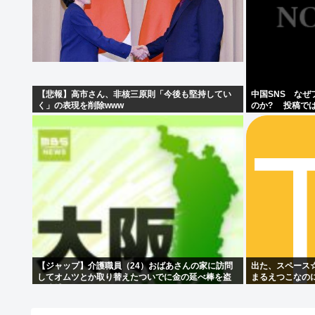
【悲報】高市さん、非核三原則「今後も堅持してい
中国SNS な
く」の表現を削除www
のか? 投稿で
は…」[8/6]
【ジャップ】介護職員（24）おばあさんの家に訪問
出た、スペース☆
してオムツとか取り替えたついでに金の延べ棒を盗
まるえつこなの
み逮捕