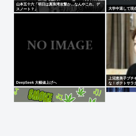
山本五十六「明日は真珠湾攻撃か…なんやこれ、デ
大学中退して現
スノート？」
上沼恵美子ブチ
DeepSeek 大幅値上げへ
な！ポテトサラ