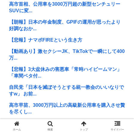
高市首相、公用車を3000万円超の新型センチュリー
SUVに変...
【朗報】日本の年金制度、GPIFの運用が思ったより
好調なおか...
【悲報】ナマポFIREという生き方
【動画あり】激セクシーJK、TikTokで一瞬にして400
万...
【悲報】3大盆休みの害悪車「常時ハイビームマン」
「車間ベタ付...
自民党「日本を滅ぼそうとする統一教会のいいなりで
すw」 お前...
高市早苗、3000万円以上の高級新公用車を購入させ贅
を尽くし...
韓国人さん、ネトウヨの痛いところを突いてしまう。
「日本人は韓...
ホーム
検索
トップ
サイドバー