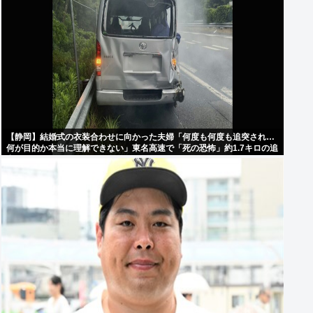
【静岡】結婚式の衣装合わせに向かった夫婦「何度も何度も追突され…
何が目的か本当に理解できない」東名高速で「死の恐怖」約1.7キロの追
突！