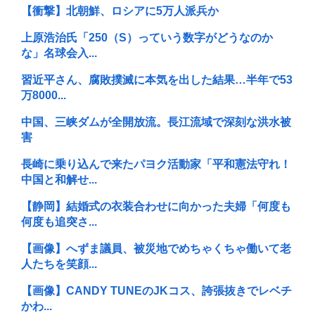
【衝撃】北朝鮮、ロシアに5万人派兵か
上原浩治氏「250（S）っていう数字がどうなのか
な」名球会入...
習近平さん、腐敗撲滅に本気を出した結果…半年で53
万8000...
中国、三峡ダムが全開放流。長江流域で深刻な洪水被
害
長崎に乗り込んで来たパヨク活動家「平和憲法守れ！
中国と和解せ...
【静岡】結婚式の衣装合わせに向かった夫婦「何度も
何度も追突さ...
【画像】へずま議員、被災地でめちゃくちゃ働いて老
人たちを笑顔...
【画像】CANDY TUNEのJKコス、誇張抜きでレベチ
かわ...