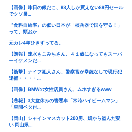
【画像】昨日の銀だこ、88人しか買えない88円セール
でクソ暑...
『食料自給率』の低い日本が「核兵器で国を守る！」
って、頭おか...
元カレ4年ひきずってる。
【朗報】速水もこみちさん、４１歳になってもスーパ
ーイケメンだ...
【衝撃】ナイフ犯人さん、警察官が拳銃なしで現行犯
逮捕・・・・...
【画像】BMWの女性店員さん、ムホすぎるwww
【悲報】3大盆休みの害悪車「常時ハイビームマン」
「車間ベタ付...
【岡山】シャインマスカット200房、畑から盗んだ疑
い 岡山県...