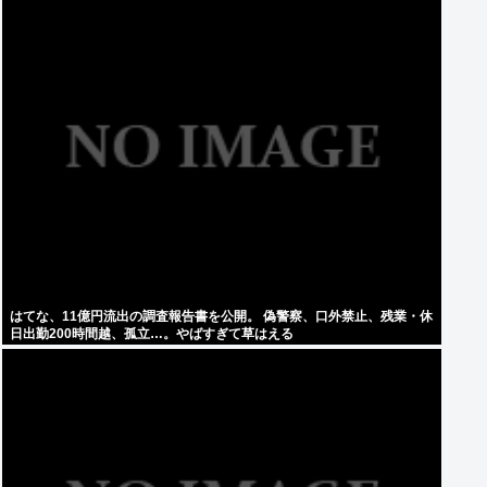
はてな、11億円流出の調査報告書を公開。 偽警察、口外禁止、残業・休
日出勤200時間越、孤立…。やばすぎて草はえる