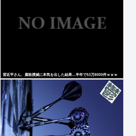
習近平さん、腐敗撲滅に本気を出した結果…半年で53万8000件ｗｗｗ