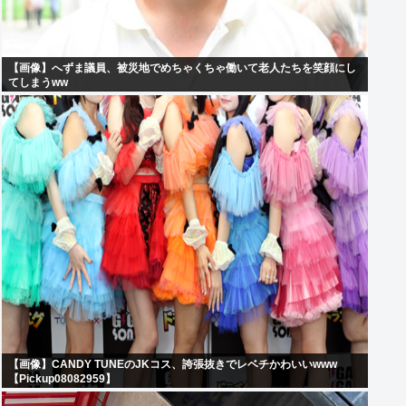
【画像】へずま議員、被災地でめちゃくちゃ働いて老人たちを笑顔にし
てしまうww
【画像】CANDY TUNEのJKコス、誇張抜きでレベチかわいいwww
【Pickup08082959】