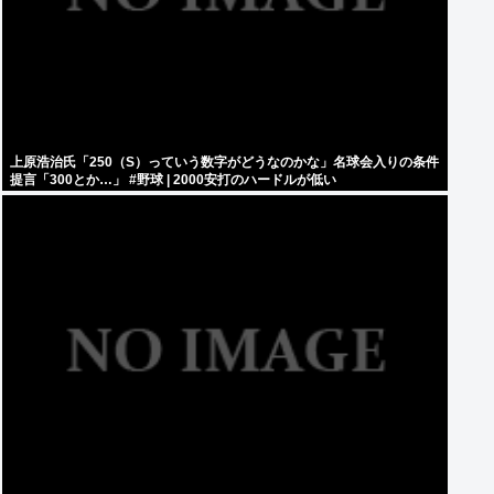
上原浩治氏「250（S）っていう数字がどうなのかな」名球会入りの条件
提言「300とか…」 #野球 | 2000安打のハードルが低い