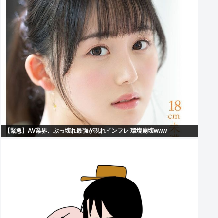
【緊急】AV業界、ぶっ壊れ最強が現れインフレ 環境崩壊www