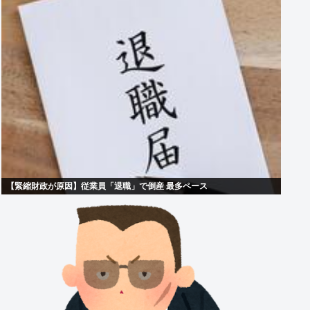
【緊縮財政が原因】従業員「退職」で倒産 最多ペース