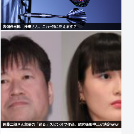
古畑任三郎「検事さん、これ~何に見えます？」
佐藤二朗さん主演の「踊る」スピンオフ作品、結局撮影中止が決定www