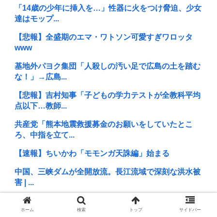
「14歳の少年に挿入を…」性器に火をつけ脅迫、少女
達はモップ...
【悲報】全盛期のエマ・ワトソン可愛すぎワロッタ
www
基地外パヨク集団「人殺しの汚い足で広島の土を踏む
な！」→広島...
【悲報】吉村知事「子どもの学力テストが全教科平均
点以下…教師...
共産党「熊本地震救援募金のお願いをしていたとこ
ろ、中指を立て...
【速報】ちいかわ「モモンガ天誅編」始まる
中国、三峡ダムが全開放流。長江流域で深刻な洪水被
害 | ...
マイナンバーカード約90万枚”返納”、その理由とは？
ホーム
検索
トップ
サイドバー
返納した...