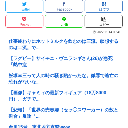
Twitter
Facebook
はてブ
Pocket
LINE
コピー
2022.11.14 03:41
仕事終わりにホットミルクを飲むのは三流。瞑想する
のは二流。で...
【ラグビー】サイモニ・ヴニランギさん(26)が急死
「熱中症...
飯塚幸三って人の時の騒ぎ酷かったな。微罪で逃亡の
恐れがないな...
【画像】キャミィの最新フィギュア（18万8000
円）、ガチで...
【悲報】「世界の売春婦（セッ◯スワーカー）の数と
割合」反論「...
台風15号、東北地方直撃www