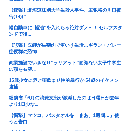
【速報】北海道江別大学生殺人事件、主犯格の川口被
告(19)に...
軽自動車に”軽油”を入れちゃ絶対ダメ～！ セルフスタ
ンドで後...
【悲報】医師が生鶏肉で車いす生活…ギラン・バレー
症候群の恐怖
商業施設でいきなり”ラリアット”面識ない女子中学生
の顎を右腕...
15歳少女に酒と薬飲ませ性的暴行か 54歳のイケメン
逮捕
総務省「6月の消費支出が激減したのは日曜日が去年
より1日少な...
【衝撃】マツコ、バスタオルを「まあ、1週間…」使
うと告白