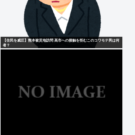
【住民を威圧】熊本被災地訪問 高市への接触を拒むこのコワモテ男は何
者？