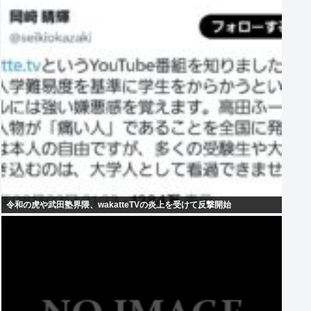
令和の虎や武田塾界隈、wakatteTVの炎上を受けて反撃開始