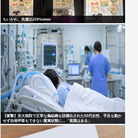
ちいかわ、先週比209%www
【衝撃】京大病院で正常な脳組織を誤摘出された50代女性、手足も動か
せず自発呼吸もできない重篤状態に…「意識はある」