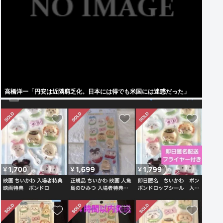
高橋洋一「円安は近隣窮乏化。日本には得でも米国には迷惑だった」