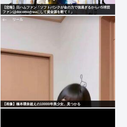
【悲報】日ハムファン「ソフトバンクが金の力で強過ぎるからパ5球団
ファンはdocomoかauにして資金源を断て！」
【画像】橋本環奈超えの10000年美少女、見つかる