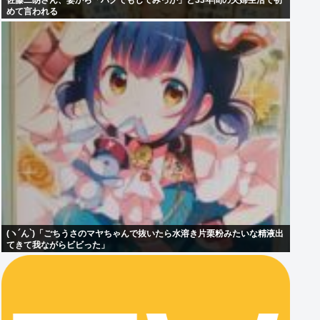
佐藤二朗さん、妻から「ハグでもしてみっか」と33年間の夫婦生活で初
めて言われる
(ヽ´ん`)「ごちうさのマヤちゃんで抜いたら水溶き片栗粉みたいな精液出
てきて我ながらビビった」