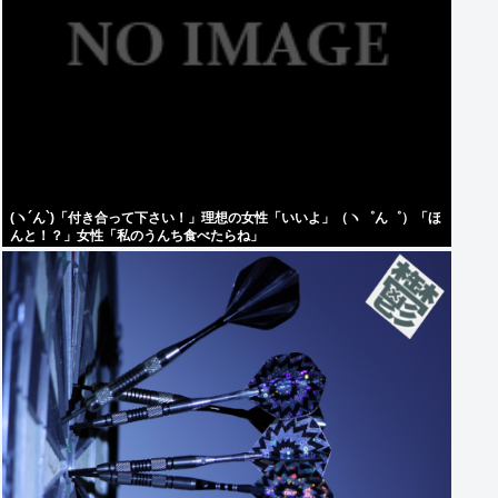
(ヽ´ん`)「付き合って下さい！」理想の女性「いいよ」（ヽ゜ん゜）「ほ
んと！？」女性「私のうんち食べたらね」