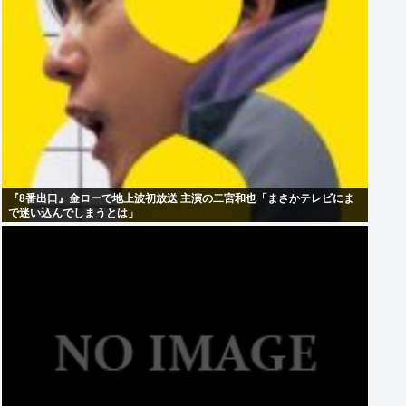
『8番出口』金ローで地上波初放送 主演の二宮和也「まさかテレビにま
で迷い込んでしまうとは」