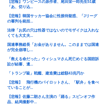
【悲報】ワンピースの原作者、尾田栄一郎先生51歳
「あ、切り込...
【悲報】韓国サッカー協会に性接待疑惑、「Jリーグ
の審判を統括...
法律「お尻の穴は性器ではないのでモザイクは入れな
くても大丈夫...
国連事務総長「お金がありません。このままでは国連
が完全崩壊し...
「救える命だった」ウィシュマさん死亡めぐる国賠訴
訟が結審、遺...
「トランプ級」戦艦、建造費は総額43兆円か
【悲報】 飛行機のパイロットさん、「駅弁」を食べ
ていることが...
【悲報】佐藤二朗さん主演の「踊る」スピンオフ作
品、結局撮影中...