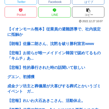
Twitter
Facebook
はてブ
Pocket
LINE
コピー
2022.12.27 10:07
【イオンモール熊本】従業員の避難誘導で、社内規定
に抵触か
【朗報】佐藤二朗さん、沈黙を破り勝利宣言www
【悲報】お前らが唯一メイドイン韓国で認めてるもの
「キムチ」あ...
【悲報】性的暴行された時の話聞いて欲しい
グエン、初捕獲
成金クソ坊主と葬儀屋が大喜びする葬式とかいうゴミ
イベント ガ...
【悲報】れいわ大石あきこさん、活動休止。