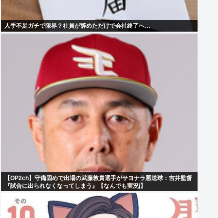
人手不足ガチで限界？社員が辞めただけで会社終了へ…
【OP2ch】守備固めで出場の武藤敦貴選手がサヨナラ悪送球：吉井監督
『試合に出られなくなってしまう』【なんでも実況j】