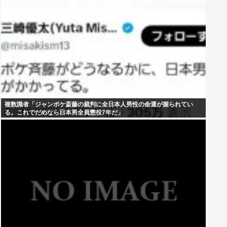
複数識者「ジャンポケ斎藤の裁判に全日本人男性の命運が握られてい
る。これでだめなら日本男全員懲役7年だ」