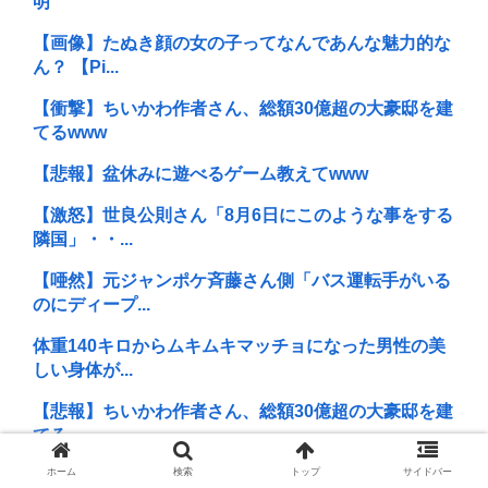
明
【画像】たぬき顔の女の子ってなんであんな魅力的な
ん？ 【Pi...
【衝撃】ちいかわ作者さん、総額30億超の大豪邸を建
てるwww
【悲報】盆休みに遊べるゲーム教えてwww
【激怒】世良公則さん「8月6日にこのような事をする
隣国」・・...
【唖然】元ジャンポケ斉藤さん側「バス運転手がいる
のにディープ...
体重140キロからムキムキマッチョになった男性の美
しい身体が...
【悲報】ちいかわ作者さん、総額30億超の大豪邸を建
てる
ホーム
検索
トップ
サイドバー
【悲報】世良公則、8月6日の北朝鮮ミサイルに「この