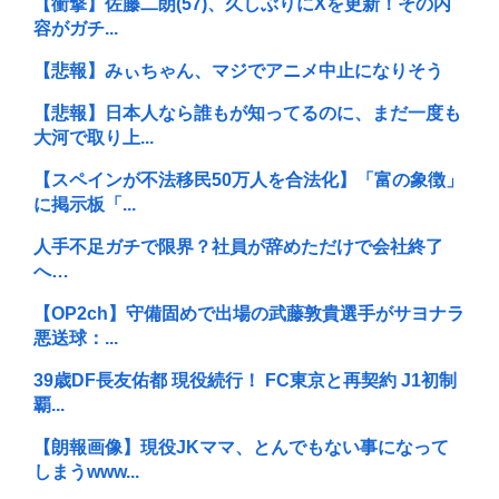
【衝撃】佐藤二朗(57)、久しぶりにXを更新！その内
容がガチ...
【悲報】みぃちゃん、マジでアニメ中止になりそう
【悲報】日本人なら誰もが知ってるのに、まだ一度も
大河で取り上...
【スペインが不法移民50万人を合法化】「富の象徴」
に掲示板「...
人手不足ガチで限界？社員が辞めただけで会社終了
へ…
【OP2ch】守備固めで出場の武藤敦貴選手がサヨナラ
悪送球：...
39歳DF長友佑都 現役続行！ FC東京と再契約 J1初制
覇...
【朗報画像】現役JKママ、とんでもない事になって
しまうwww...