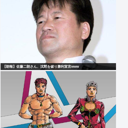
【朗報】佐藤二朗さん、沈黙を破り勝利宣言www