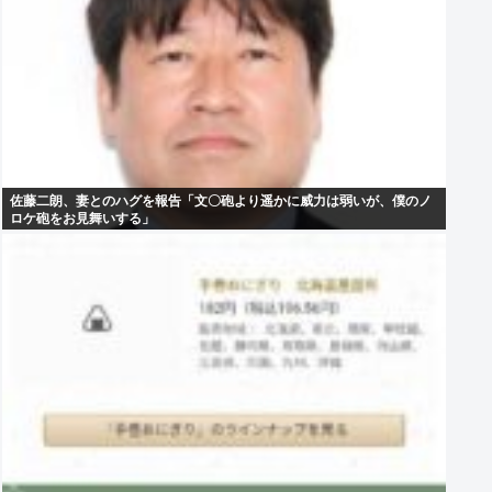
佐藤二朗、妻とのハグを報告「文〇砲より遥かに威力は弱いが、僕のノ
ロケ砲をお見舞いする」