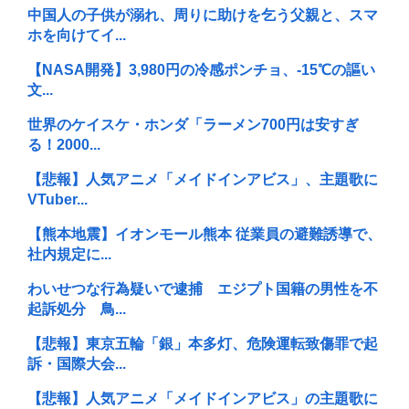
中国人の子供が溺れ、周りに助けを乞う父親と、スマ
ホを向けてイ...
【NASA開発】3,980円の冷感ポンチョ、-15℃の謳い
文...
世界のケイスケ・ホンダ「ラーメン700円は安すぎ
る！2000...
【悲報】人気アニメ「メイドインアビス」、主題歌に
VTuber...
【熊本地震】イオンモール熊本 従業員の避難誘導で、
社内規定に...
わいせつな行為疑いで逮捕 エジプト国籍の男性を不
起訴処分 鳥...
【悲報】東京五輪「銀」本多灯、危険運転致傷罪で起
訴・国際大会...
【悲報】人気アニメ「メイドインアビス」の主題歌に