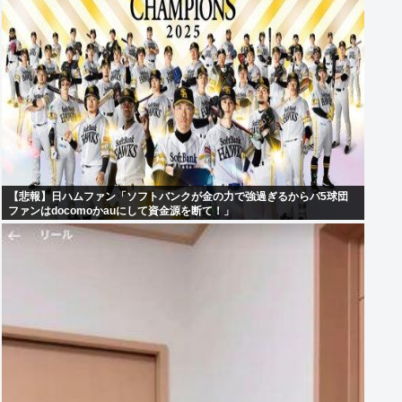
【悲報】日ハムファン「ソフトバンクが金の力で強過ぎるからパ5球団
ファンはdocomoかauにして資金源を断て！」