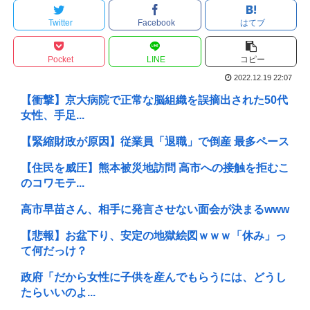
Twitter
Facebook
はてブ
Pocket
LINE
コピー
2022.12.19 22:07
【衝撃】京大病院で正常な脳組織を誤摘出された50代
女性、手足...
【緊縮財政が原因】従業員「退職」で倒産 最多ペース
【住民を威圧】熊本被災地訪問 高市への接触を拒むこ
のコワモテ...
高市早苗さん、相手に発言させない面会が決まるwww
【悲報】お盆下り、安定の地獄絵図ｗｗｗ「休み」っ
て何だっけ？
政府「だから女性に子供を産んでもらうには、どうし
たらいいのよ...