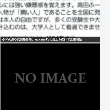
令和の虎や武田塾界隈、wakatteTVの炎上を受けて反撃開始