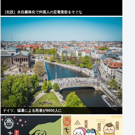
［社説］永住厳格化で外国人の定着意欲をそぐな
ドイツ、猛暑による死者が9600人に