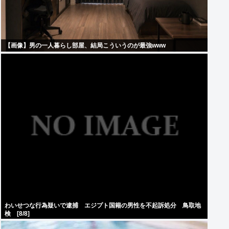
【画像】男の一人暮らし部屋、結局こういうのが最強www
わいせつな行為疑いで逮捕 エジプト国籍の男性を不起訴処分 鳥取地
検 [8/8]