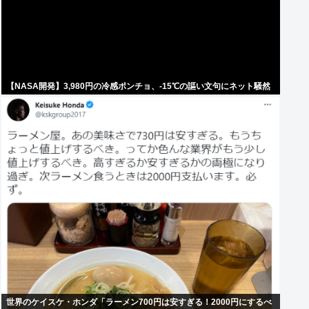
【NASA開発】3,980円の冷感ポンチョ、-15℃の謳い文句にネット騒然
世界のケイスケ・ホンダ「ラーメン700円は安すぎる！2000円にするべ