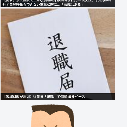
【衝撃】京大病院で正常な脳組織を誤摘出された50代女性、手足も動か
せず自発呼吸もできない重篤状態に…「意識はある」
【緊縮財政が原因】従業員「退職」で倒産 最多ペース