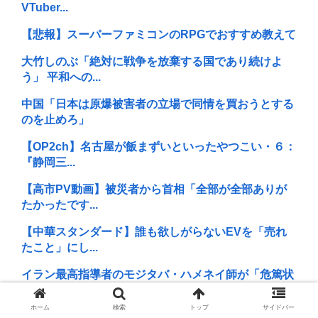
VTuber...
【悲報】スーパーファミコンのRPGでおすすめ教えて
大竹しのぶ「絶対に戦争を放棄する国であり続けよ
う」 平和への...
中国「日本は原爆被害者の立場で同情を買おうとする
のを止めろ」
【OP2ch】名古屋が飯まずいといったやつこい・６：
『静岡三...
【高市PV動画】被災者から首相「全部が全部ありが
たかったです...
【中華スタンダード】誰も欲しがらないEVを「売れ
たこと」にし...
イラン最高指導者のモジタバ・ハメネイ師が「危篤状
態」？ イラ...
ホーム
検索
トップ
サイドバー
SNSで知り合ったJK10人とS●Xしてハメ撮り770本撮