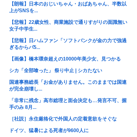
【朗報】日本のおじいちゃん・おばあちゃん、半数以
上がSNSを...
【悲報】22歳女性、商業施設で通りすがりの面識無い
女子中学生...
【悲報】日ハムファン「ソフトバンクが金の力で強過
ぎるからパ5...
【画像】橋本環奈超えの10000年美少女、見つかる
シカ「全部喰った」 祭り中止 | シカたない
国連事務総長「お金がありません。このままでは国連
が完全崩壊し...
「非常に残念」高市総理と面会決定も…発言不可、握
手のみ 8月...
［社説］永住厳格化で外国人の定着意欲をそぐな
ドイツ、猛暑による死者が9600人に