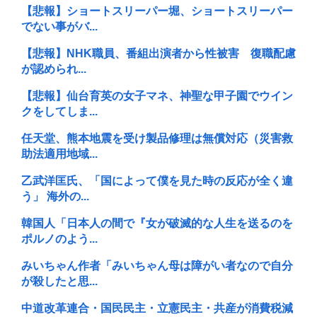
【悲報】ショートスリーパー堀、ショートスリーパー
でない事がバ...
【悲報】NHK職員、番組出演者から性被害 復職配慮
が認められ...
【悲報】仙台育英の女子マネ、神聖な甲子園でウイン
クをしてしま...
任天堂、熊本地震を受け製品修理は無償対応（災害救
助法適用地域...
乙武洋匡氏、「国によって僕を見た時の反応が全く違
う」 海外の...
韓国人「日本人の間で『女が破滅的な人生を送るのを
ポルノのよう...
みいちゃん作者「みいちゃん母は障がい者なので自分
が殺したと思...
中道改革連合・国民民主・立憲民主・共産が消費税減