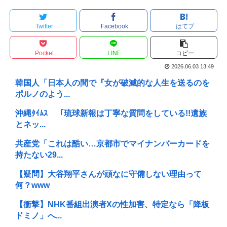
Twitter
Facebook
はてブ
Pocket
LINE
コピー
2026.06.03 13:49
韓国人「日本人の間で『女が破滅的な人生を送るのを
ポルノのよう...
沖縄ﾀｲﾑｽ 「琉球新報は丁寧な質問をしている!!遺族
とネッ...
共産党「これは酷い…京都市でマイナンバーカードを
持たない29...
【疑問】大谷翔平さんが頑なに守備しない理由って
何？www
【衝撃】NHK番組出演者Xの性加害、特定なら「降板
ドミノ」へ...