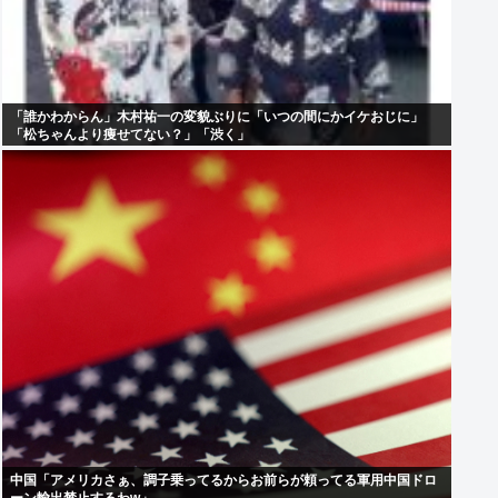
「誰かわからん」木村祐一の変貌ぶりに「いつの間にかイケおじに」
「松ちゃんより痩せてない？」「渋く」
中国「アメリカさぁ、調子乗ってるからお前らが頼ってる軍用中国ドロ