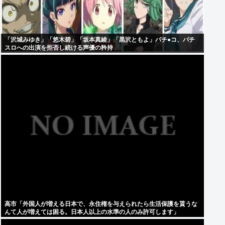
「沢城みゆき」「悠木碧」「坂本真綾」「黒沢ともよ」パチ●コ、パチ
スロへの出演を拒否し続ける声優の矜持
高市「外国人が増える日本で、永住権を与えられたら生活保護を貰うな
んて人が増えては困る。日本人以上の水準の人のみ許可します」