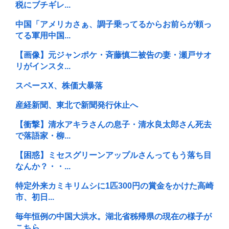
税にブチギレ...
中国「アメリカさぁ、調子乗ってるからお前らが頼っ
てる軍用中国...
【画像】元ジャンポケ・斉藤慎二被告の妻・瀬戸サオ
リがインスタ...
スペースX、株価大暴落
産経新聞、東北で新聞発行休止へ
【衝撃】清水アキラさんの息子・清水良太郎さん死去
で落語家・柳...
【困惑】ミセスグリーンアップルさんってもう落ち目
なんか？・・...
特定外来カミキリムシに1匹300円の賞金をかけた高崎
市、初日...
毎年恒例の中国大洪水。湖北省秭帰県の現在の様子が
こちら