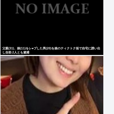
父親(31)、娘(11)をレ●プした男(20)を娘のティクトク垢で自宅に誘い出
し自助 2人とも逮捕