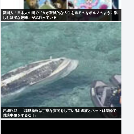
韓国人「日本人の間で『女が破滅的な人生を送るのをポルノのように楽
しむ陰湿な趣味』が流行っている」
沖縄ﾀｲﾑｽ 「琉球新報は丁寧な質問をしている!!遺族とネットは暴論で
誹謗中傷をするな!!」