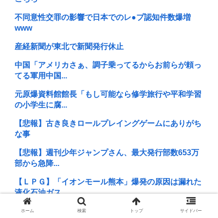
不同意性交罪の影響で日本でのレ●プ認知件数爆増
www
産経新聞が東北で新聞発行休止
中国「アメリカさぁ、調子乗ってるからお前らが頼っ
てる軍用中国...
元原爆資料館館長「もし可能なら修学旅行や平和学習
の小学生に腐...
【悲報】古き良きロールプレイングゲームにありがち
な事
【悲報】週刊少年ジャンプさん、最大発行部数653万
部から急降...
【ＬＰＧ】「イオンモール熊本」爆発の原因は漏れた
液化石油ガス...
【原爆の日】へいわをかえせ
ホーム
検索
トップ
サイドバー