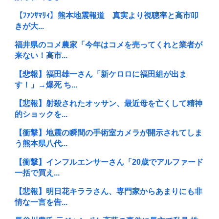
【ﾌｧﾝｻﾏﾘｨ】熊本地震報道 真実より視聴率と高市叩
きが大...
福井県のコメ農家「今年はコメを売ってくれと業者が
来ない！高市...
【悲報】福田雄一さん「新ケロロに福田組が出ま
す！」→爆死 ち...
【悲報】射殺されたオッサン、最近母を亡くして精神
的ショックを...
【衝撃】地震の瞬間の手術室カメラが開示されてしま
う熊本県八代...
【衝撃】インフルエンサーさん「20歳でアルファード
一括で買え...
【悲報】明日花キララさん、専門家からあまりにも非
情な一言を告...