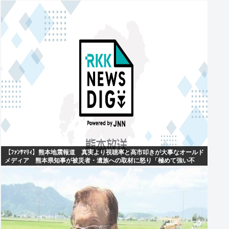
【ﾌｧﾝｻﾏﾘｨ】熊本地震報道 真実より視聴率と高市叩きが大事なオールド
メディア 熊本県知事が被災者・遺族への取材に怒り「極めて強い不
満、苦情が寄せられた」