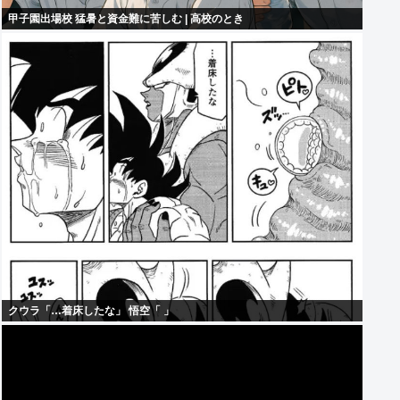
甲子園出場校 猛暑と資金難に苦しむ | 高校のとき
クウラ「…着床したな」 悟空「 」