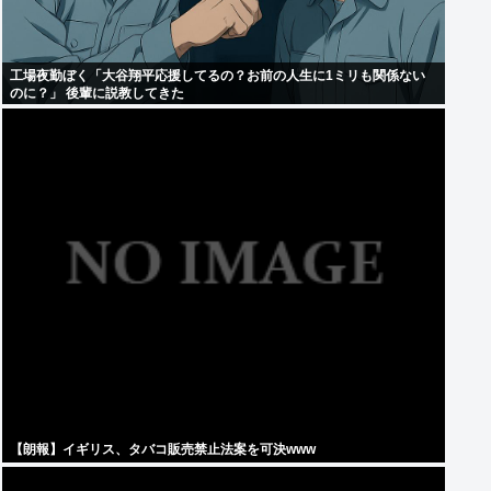
工場夜勤ぼく「大谷翔平応援してるの？お前の人生に1ミリも関係ない
のに？」 後輩に説教してきた
【朗報】イギリス、タバコ販売禁止法案を可決www