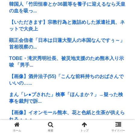
韓国人「竹田恒泰とか36親等を養子に迎えるなら天皇
の血を吸っ...
【いただきます】宗教行為と激詰めした派遣社員、ネ
ットで大炎上
顕正会信者「日本は日蓮大聖人の本国なんですぅ～」
首相視察の...
TOBE・滝沢秀明社長、被災地支援のため熊本入り示
唆 「男手...
【画像】酒井法子(55)「こんな前科持ちのおばさんで
いいの…...
まん「レ●プされた」検事「ほんまか？」→疑った検
事を裁判で訴...
【画像】イオンモール熊本、花と色紙と生茶が供えら
れる・・・
【衝撃】イギリスさんの恋愛番組、セクシー過ぎてし
ホーム
検索
トップ
サイドバー