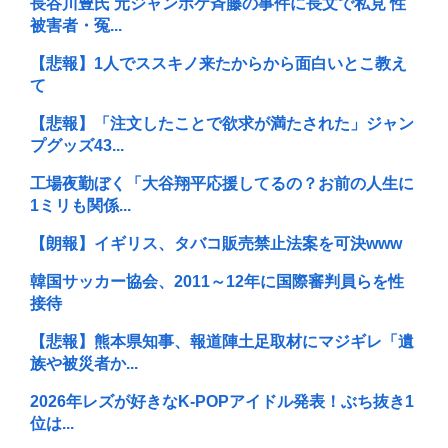
長谷川豊氏 元ジャンポケ斉藤の事件に長文で私見 性
被害者・冤...
【悲報】1人でススキノ来たからから面白いとこ教え
て
【悲報】「注文したことで欲求が満たされた」ジャン
プグッズ43...
工場夜勤ぼく「大谷翔平応援してるの？お前の人生に
1ミリも関係...
【朗報】イギリス、タバコ販売禁止法案を可決www
韓国サッカー協会、2011～12年に国際審判員らを性
接待
【悲報】熊本県知事、報道陣土足取材にマジギレ「遺
族や被災者か...
2026年レズが好きなK-POPアイドル発表！ぶち抜き1
位は...