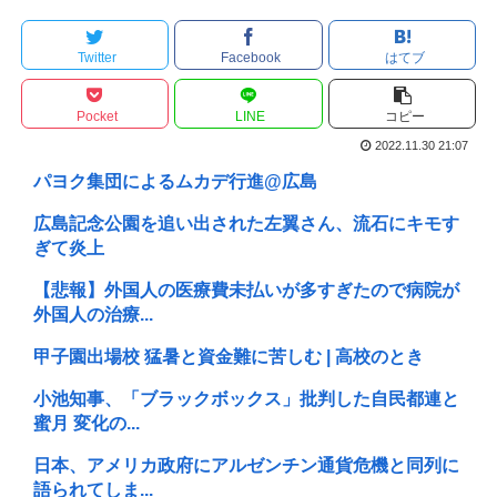
Twitter
Facebook
はてブ
Pocket
LINE
コピー
2022.11.30 21:07
パヨク集団によるムカデ行進@広島
広島記念公園を追い出された左翼さん、流石にキモす
ぎて炎上
【悲報】外国人の医療費未払いが多すぎたので病院が
外国人の治療...
甲子園出場校 猛暑と資金難に苦しむ | 高校のとき
小池知事、「ブラックボックス」批判した自民都連と
蜜月 変化の...
日本、アメリカ政府にアルゼンチン通貨危機と同列に
語られてしま...