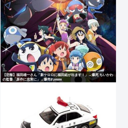
【悲報】福田雄一さん「新ケロロに福田組が出ます！」→爆死 ちいかわ
の監督「原作に忠実に」→爆売れwww