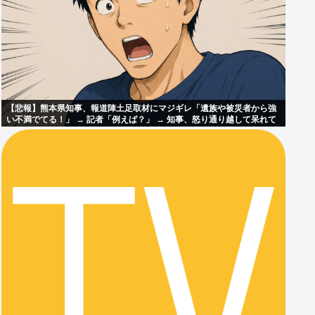
【悲報】熊本県知事、報道陣土足取材にマジギレ「遺族や被災者から強
い不満でてる！」 → 記者「例えば？」 → 知事、怒り通り越して呆れて
しまう ………