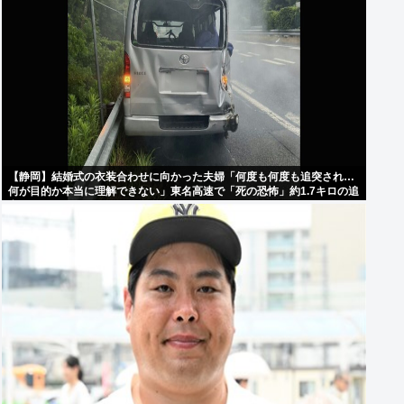
【静岡】結婚式の衣装合わせに向かった夫婦「何度も何度も追突され…
何が目的か本当に理解できない」東名高速で「死の恐怖」約1.7キロの追
突！