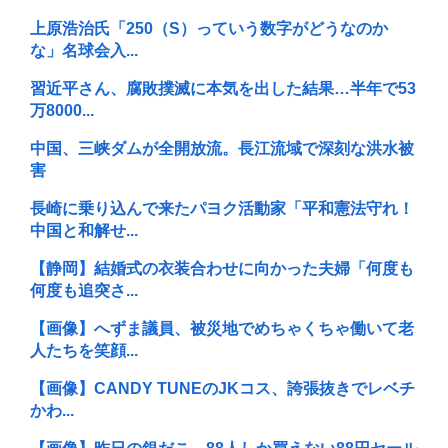
上原浩治氏「250（S）っていう数字がどうなのか
な」名球会入...
習近平さん、腐敗撲滅に本気を出した結果…半年で53
万8000...
中国、三峡ダムが全開放流。長江流域で深刻な洪水被
害
長崎に乗り込んで来たパヨク活動家「平和憲法守れ！
中国と和解せ...
【静岡】結婚式の衣装合わせに向かった夫婦「何度も
何度も追突さ...
【画像】へずま議員、被災地でめちゃくちゃ働いて老
人たちを笑顔...
【画像】CANDY TUNEのJKコス、誇張抜きでレベチ
かわ...