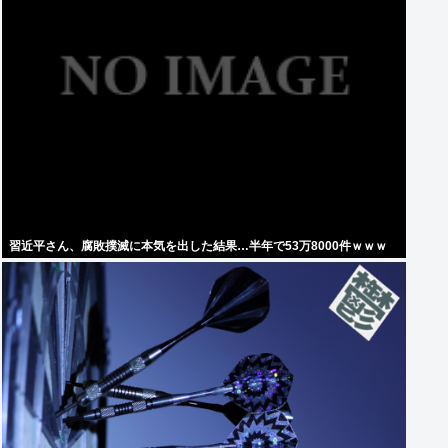
習近平さん、腐敗撲滅に本気を出した結果…半年で53万8000件ｗｗｗ