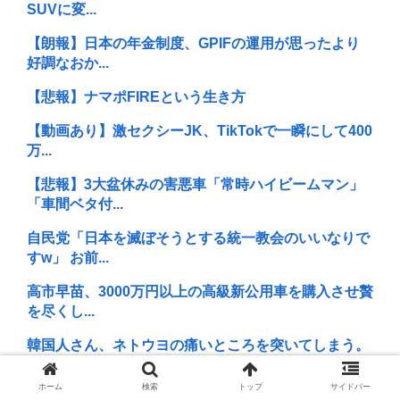
SUVに変...
【朗報】日本の年金制度、GPIFの運用が思ったより
好調なおか...
【悲報】ナマポFIREという生き方
【動画あり】激セクシーJK、TikTokで一瞬にして400
万...
【悲報】3大盆休みの害悪車「常時ハイビームマン」
「車間ベタ付...
自民党「日本を滅ぼそうとする統一教会のいいなりで
すw」 お前...
高市早苗、3000万円以上の高級新公用車を購入させ贅
を尽くし...
韓国人さん、ネトウヨの痛いところを突いてしまう。
「日本人は韓...
ホーム
検索
トップ
サイドバー
【衝撃】インデックス投資で「20年後に資産2倍！」