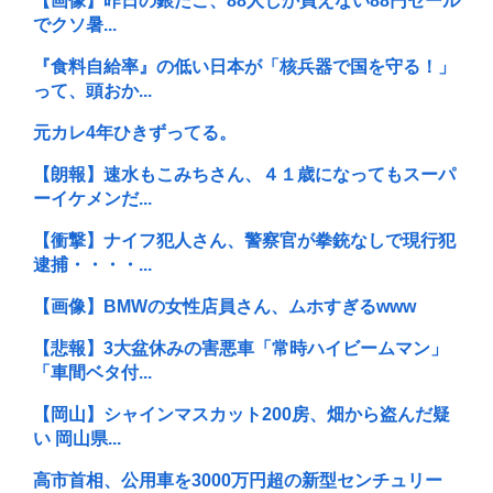
【画像】昨日の銀だこ、88人しか買えない88円セール
でクソ暑...
『食料自給率』の低い日本が「核兵器で国を守る！」
って、頭おか...
元カレ4年ひきずってる。
【朗報】速水もこみちさん、４１歳になってもスーパ
ーイケメンだ...
【衝撃】ナイフ犯人さん、警察官が拳銃なしで現行犯
逮捕・・・・...
【画像】BMWの女性店員さん、ムホすぎるwww
【悲報】3大盆休みの害悪車「常時ハイビームマン」
「車間ベタ付...
【岡山】シャインマスカット200房、畑から盗んだ疑
い 岡山県...
高市首相、公用車を3000万円超の新型センチュリー