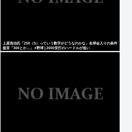
上原浩治氏「250（S）っていう数字がどうなのかな」名球会入りの条件
提言「300とか…」 #野球 | 2000安打のハードルが低い