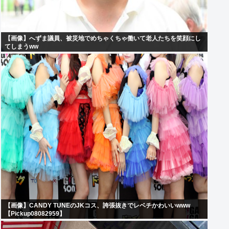
【画像】へずま議員、被災地でめちゃくちゃ働いて老人たちを笑顔にし
てしまうww
【画像】CANDY TUNEのJKコス、誇張抜きでレベチかわいいwww
【Pickup08082959】