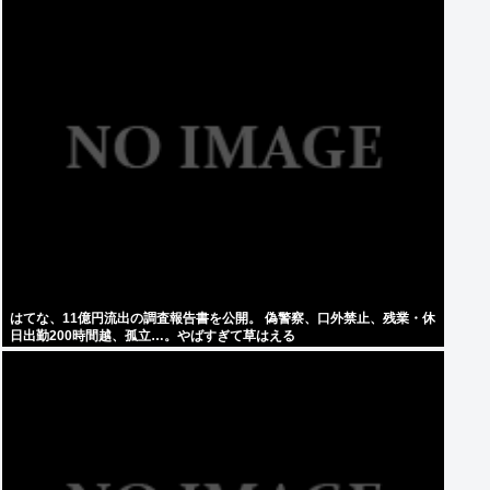
はてな、11億円流出の調査報告書を公開。 偽警察、口外禁止、残業・休
日出勤200時間越、孤立…。やばすぎて草はえる