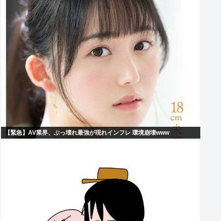
【緊急】AV業界、ぶっ壊れ最強が現れインフレ 環境崩壊www