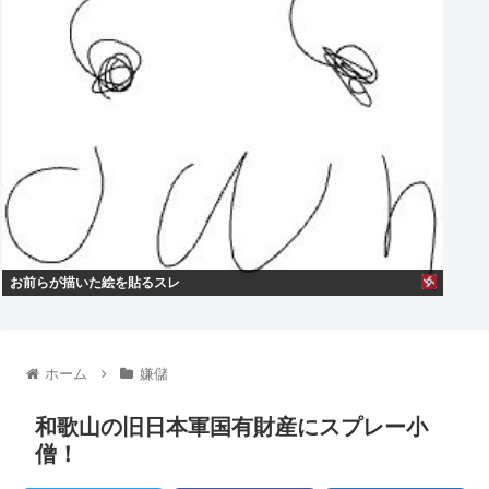
お前らが描いた絵を貼るスレ
ホーム
嫌儲
和歌山の旧日本軍国有財産にスプレー小
僧！