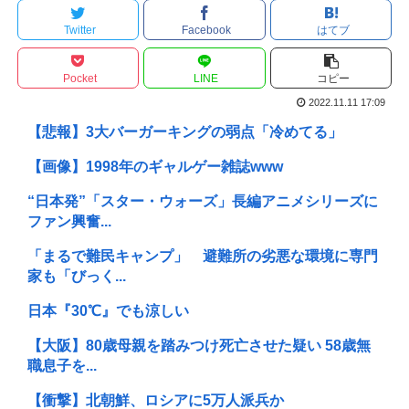
Twitter
Facebook
はてブ
Pocket
LINE
コピー
2022.11.11 17:09
【悲報】3大バーガーキングの弱点「冷めてる」
【画像】1998年のギャルゲー雑誌www
“日本発”「スター・ウォーズ」長編アニメシリーズに
ファン興奮...
「まるで難民キャンプ」 避難所の劣悪な環境に専門
家も「びっく...
日本『30℃』でも涼しい
【大阪】80歳母親を踏みつけ死亡させた疑い 58歳無
職息子を...
【衝撃】北朝鮮、ロシアに5万人派兵か