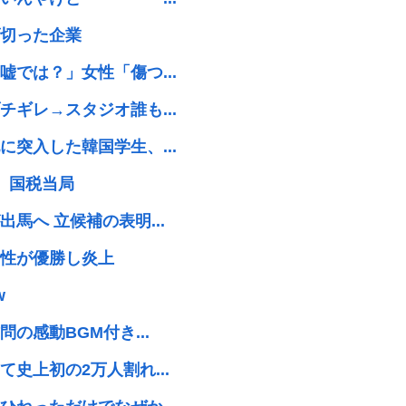
切った企業
では？」女性「傷つ...
ギレ→スタジオ誰も...
突入した韓国学生、...
、国税当局
馬へ 立候補の表明...
性が優勝し炎上
w
の感動BGM付き...
史上初の2万人割れ...