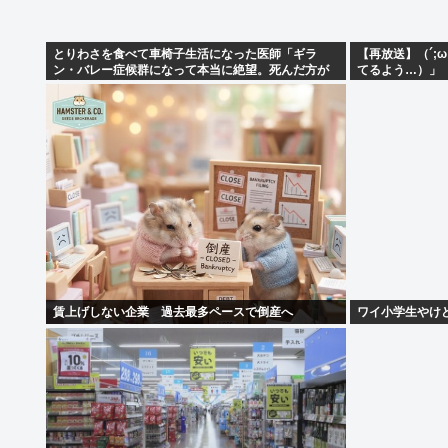
とりわさを食べて車椅子生活になった医師「ギラ
【再放送】（´;
ン・バレー症候群になって本当に絶望。死んだ方が
てるよう…）」
良かったと思った」
賃上げしない企業 過去最多ペースで倒産へ
ワイ小学生やけ