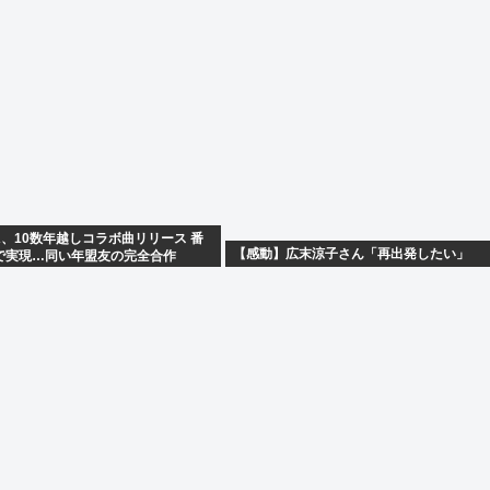
A、10数年越しコラボ曲リリース 番
【感動】広末涼子さん「再出発したい」
で実現…同い年盟友の完全合作