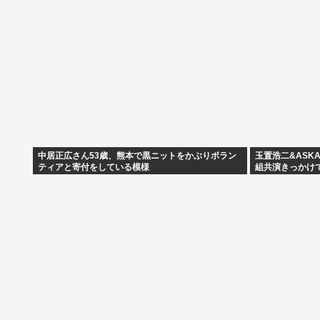
中居正広さん53歳、熊本で黒ニットをかぶりボラン
玉置浩二&ASK
ティアと寄付をしている模様
組共演きっかけ