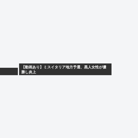
【動画あり】ミスイタリア地方予選、黒人女性が優
勝し炎上