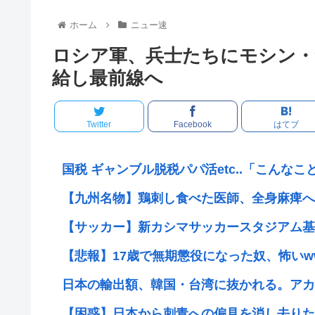
ホーム
ニュー速
ロシア軍、兵士たちにモシン・
給し最前線へ
Twitter
Facebook
はてブ
国税 ギャンブル脱税パパ活etc..「こんなこと
【九州名物】鶏刺し食べた医師、全身麻痺へ…
【サッカー】新カシマサッカースタジアム基本
【悲報】17歳で無期懲役になった奴、怖いw
日本の輸出額、韓国・台湾に抜かれる。アカン
【困惑】日本から刺青への偏見を消し去りたい