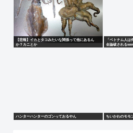
【悲報】イカとタコみたいな関係って他にあるん
「ベトナム人は
か？カニとか
全論破されるww
ハンターハンターのゴンっておるやん
ちいかわのモモ