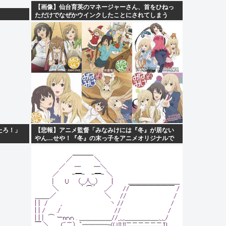
【画像】仙台育英のマネージャーさん、首をひねっ
ただけでなぜかウインクしたことにされてしまう
www
たろ！」
【悲報】アニメ監督「みなみけには『冬』が居ない
やん…せや！『冬』の末っ子をアニメオリジナルで
出そ！」