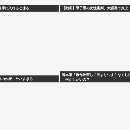
凍庫に入れると凍る
【動画】甲子園の女性審判、大誤審で炎上
脚本家「原作改変して元よりつまらなくし
メの作者、ヤバすぎる
←何がしたいの？