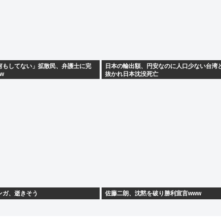
何もしてない」拡散民、弁護士に完
日本の輸出額、円安なのに人口少ない台湾
w
抜かれ日本沈没死亡
ンガ、逝きそう
佐藤二朗、沈黙を破り勝利宣言www