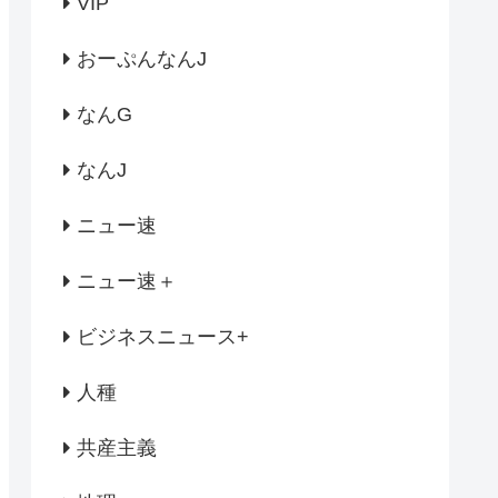
VIP
おーぷんなんJ
なんG
なんJ
ニュー速
ニュー速＋
ビジネスニュース+
人種
共産主義