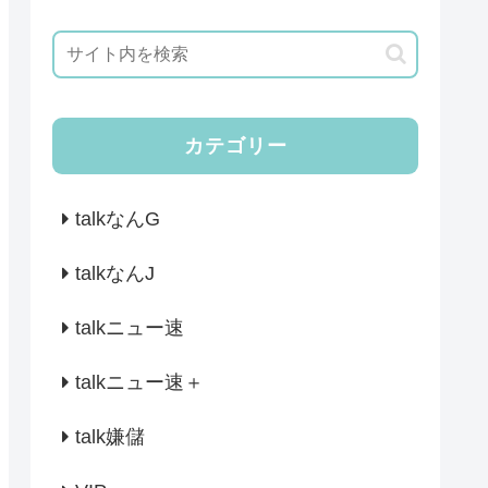
カテゴリー
talkなんG
talkなんJ
talkニュー速
talkニュー速＋
talk嫌儲