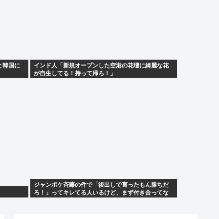
と韓国に
インド人「新規オープンした空港の花壇に綺麗な花
が自生してる！持って帰ろ！」
ジャンポケ斉藤の件で「後出しで言ったもん勝ちだ
ろ！」ってキレてる人いるけど、まず付き合ってな
い人とそんな事しなきゃいいのでは？