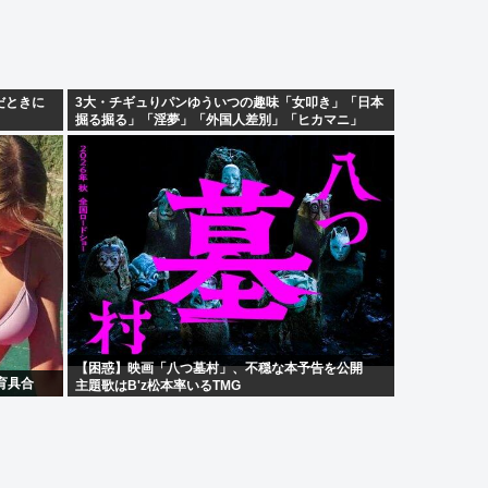
だときに
3大・チギュりパンゆういつの趣味「女叩き」「日本
掘る掘る」「淫夢」「外国人差別」「ヒカマニ」
【困惑】映画「八つ墓村」、不穏な本予告を公開
育具合
主題歌はB'z松本率いるTMG