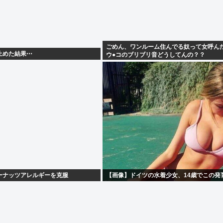
ごめん、ワンルーム住んでる奴って女呼ん
止めた結果⋯
ウ●コのブリブリ音どうしてんの？？
ーナッツアレルギーを克服
【画像】ドイツの水着少女、14歳でこの発