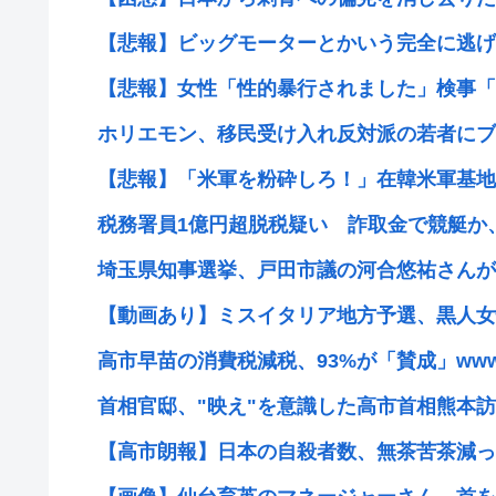
【悲報】ビッグモーターとかいう完全に逃げ
【悲報】女性「性的暴行されました」検事「嘘
ホリエモン、移民受け入れ反対派の若者にブチ
【悲報】「米軍を粉砕しろ！」在韓米軍基地に
税務署員1億円超脱税疑い 詐取金で競艇か
埼玉県知事選挙、戸田市議の河合悠祐さんが出
【動画あり】ミスイタリア地方予選、黒人女
高市早苗の消費税減税、93%が「賛成」ww
首相官邸、"映え"を意識した高市首相熊本訪問
【高市朗報】日本の自殺者数、無茶苦茶減って