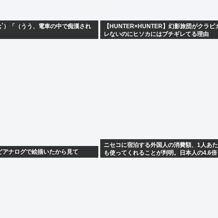
ω;`）「（うう、電車の中で痴漢され
【HUNTER×HUNTER】幻影旅団がクラ
レないのにヒソカにはブチギレてる理由
ニセコに宿泊する外国人の消費額、1人あた
どアナログで絵描いたから見て
も使ってくれることが判明。日本人の4.6倍