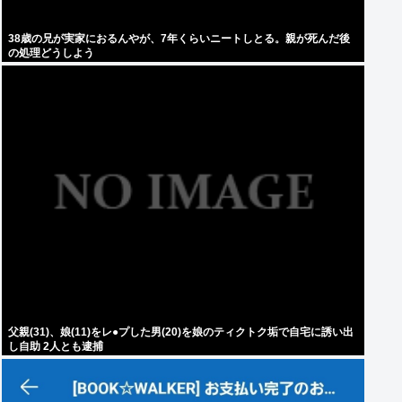
38歳の兄が実家におるんやが、7年くらいニートしとる。親が死んだ後
の処理どうしよう
父親(31)、娘(11)をレ●プした男(20)を娘のティクトク垢で自宅に誘い出
し自助 2人とも逮捕