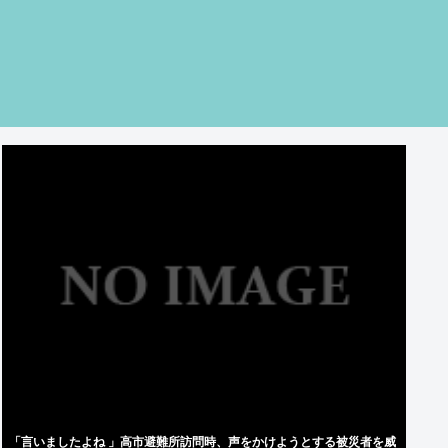
「言いましたよね 」高市避難所訪問時、声をかけようとする被災者を威