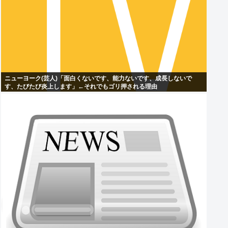
ニューヨーク(芸人)「面白くないです、能力ないです、成長しないで
す、たびたび炎上します」←それでもゴリ押される理由