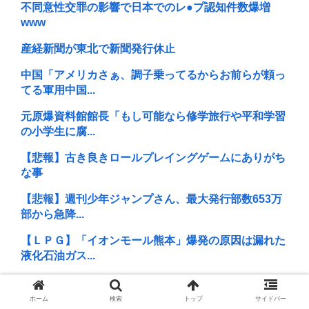
不同意性交罪の影響で日本でのレ●プ認知件数爆増
www
産経新聞が東北で新聞発行休止
中国「アメリカさぁ、調子乗ってるからお前らが頼っ
てる軍用中国...
元原爆資料館館長「もし可能なら修学旅行や平和学習
の小学生に腐...
【悲報】古き良きロールプレイングゲームにありがち
な事
【悲報】週刊少年ジャンプさん、最大発行部数653万
部から急降...
【ＬＰＧ】「イオンモール熊本」爆発の原因は漏れた
液化石油ガス...
【原爆の日】へいわをかえせ
ホーム
検索
トップ
サイドバー
【画像】広島市長のスピーチを聞いてる時の高市早苗