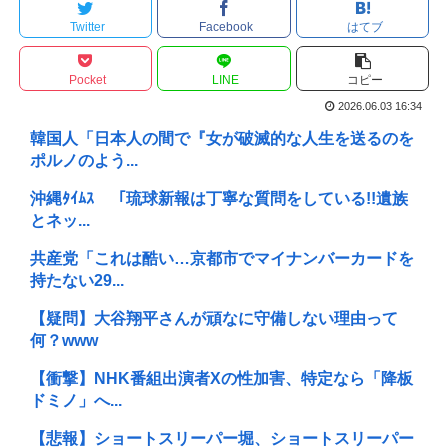
Twitter
Facebook
はてブ
Pocket
LINE
コピー
2026.06.03 16:34
韓国人「日本人の間で『女が破滅的な人生を送るのを
ポルノのよう...
沖縄ﾀｲﾑｽ 「琉球新報は丁寧な質問をしている!!遺族
とネッ...
共産党「これは酷い…京都市でマイナンバーカードを
持たない29...
【疑問】大谷翔平さんが頑なに守備しない理由って
何？www
【衝撃】NHK番組出演者Xの性加害、特定なら「降板
ドミノ」へ...
【悲報】ショートスリーパー堀、ショートスリーパー