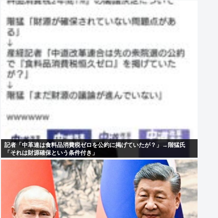
記者「中革連は食料品消費税ゼロを公約に掲げていたが？」→階猛氏
「それは財源確保という条件付き」