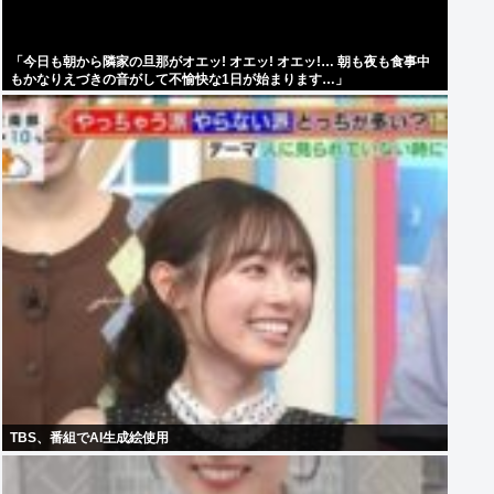
「今日も朝から隣家の旦那がオエッ! オエッ! オエッ!… 朝も夜も食事中
もかなりえづきの音がして不愉快な1日が始まります…」
TBS、番組でAI生成絵使用