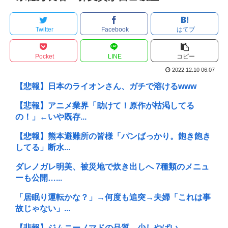
Twitter
Facebook
はてブ
Pocket
LINE
コピー
2022.12.10 06:07
【悲報】日本のライオンさん、ガチで溶けるwww
【悲報】アニメ業界「助けて！原作が枯渇してる
の！」←いや既存...
【悲報】熊本避難所の皆様「パンばっかり。飽き飽き
してる」断水...
ダレノガレ明美、被災地で炊き出しへ 7種類のメニュ
ーも公開…...
「居眠り運転かな？」→何度も追突→夫婦「これは事
故じゃない」...
【悲報】ジムニーノマドの品質、少しやばい