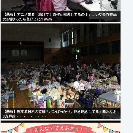
【悲報】アニメ業界「助けて！原作が枯渇してるの！」←いや既存作品
の2期やったら良いよね？www
【悲報】熊本避難所の皆様「パンばっかり。飽き飽きしてる」断水なお
3万戸超・・・・・・・・・