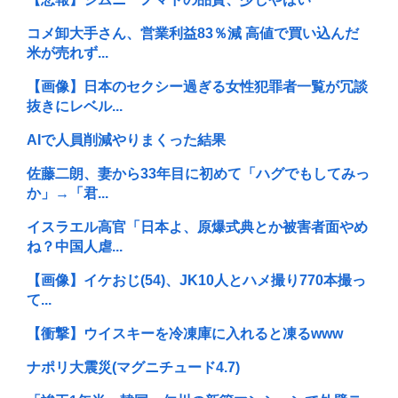
コメ卸大手さん、営業利益83％減 高値で買い込んだ
米が売れず...
【画像】日本のセクシー過ぎる女性犯罪者一覧が冗談
抜きにレベル...
AIで人員削減やりまくった結果
佐藤二朗、妻から33年目に初めて「ハグでもしてみっ
か」→「君...
イスラエル高官「日本よ、原爆式典とか被害者面やめ
ね？中国人虐...
【画像】イケおじ(54)、JK10人とハメ撮り770本撮っ
て...
【衝撃】ウイスキーを冷凍庫に入れると凍るwww
ナポリ大震災(マグニチュード4.7)