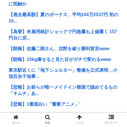
に抵触か
【過去最高額】夏のボーナス、平均104万2537円 初の
10...
【為替】米雇用統計ショックで円急騰も上値重く 157
円台に戻...
【朗報】佐藤二朗さん、沈黙を破り勝利宣言www
【朗報】15kg痩せると見た目がガチで変わるwww
東京駅近くに「地下シェルター」整備を正式表明…小
池百合子知事...
【悲報】お前らが唯一メイドイン韓国で認めてるもの
「キムチ」あ...
【悲報】1番面白い「警察アニメ」'
【悲報】性的暴行された時の話聞いて欲しい
ホーム
検索
トップ
サイドバー
グエン、初捕獲