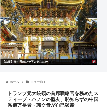
【悲報】栃木県はなぜ不人気なのか
ホーム
ニュー速＋
トランプ元大統領の首席戦略官を務めたス
ティーブ・バノンの盟友、恥知らずの中国
系億万長者・郭文貴が自己破産