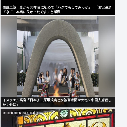
佐藤二朗、妻から33年目に初めて「ハグでもしてみっか」→「君と生き
てきて、本当に良かったです」と感激
イスラエル高官「日本よ、原爆式典とか被害者面やめね？中国人虐殺し
たくせに」