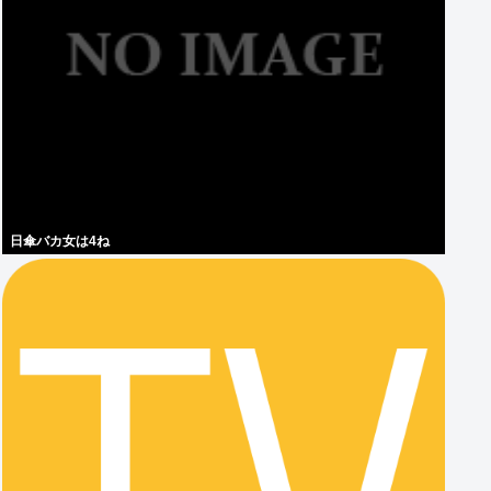
日傘バカ女は4ね