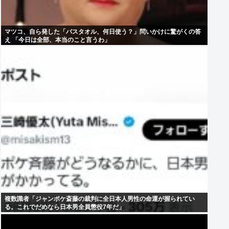
マツコ、自ら発した「バスタオル、何日使う？」問いかけに驚がくの答
え 「今日は全部、本当のこと言うわ」
複数識者「ジャンポケ斎藤の裁判に全日本人男性の命運が握られてい
る。これでだめなら日本男全員懲役7年だ」