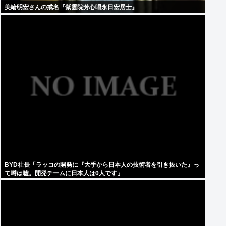
美輪明宏さんの戒名『紫雲院芳心唱永日宏居士』
BYD社長「ラッコの開発に『大手から日本人の技術者を引き抜いた』っ
て噂は嘘。開発チームに日本人は0人です」