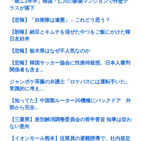
「竣工1年半」韓国・仁川の新築マンションで外壁テ
ラスが落下
【悲報】「自衛隊は違憲」←これどう思う？
【朗報】納豆とキムチを混ぜたやつをご飯にかけた韓
日友好丼
【悲報】栃木県はなぜ不人気なのか
【悲報】韓国サッカー協会に性接待疑惑、日本人審判
関係者も含ま...
ジャンポケ斉藤の弁護士「ロケバスには運転手いた。
常識的に考え...
【知ってた】中国製ルーター20機種にバックドア 外
部から完全...
【三重県】差別解消調整委員会の答申要旨 知事は従わ
ない意向
【イオンモール熊本】従業員の避難誘導で、社内規定