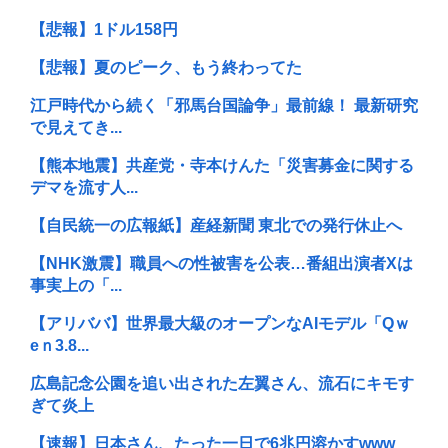
【悲報】1ドル158円
【悲報】夏のピーク、もう終わってた
江戸時代から続く「邪馬台国論争」最前線！ 最新研究
で見えてき...
【熊本地震】共産党・寺本けんた「災害募金に関する
デマを流す人...
【自民統一の広報紙】産経新聞 東北での発行休止へ
【NHK激震】職員への性被害を公表…番組出演者Xは
事実上の「...
【アリババ】世界最大級のオープンなAIモデル「Qｗ
eｎ3.8...
広島記念公園を追い出された左翼さん、流石にキモす
ぎて炎上
【速報】日本さん、たった一日で6兆円溶かすwww