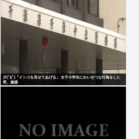
彡(ﾟ)(ﾟ)「インコを見せてあげる」 女子小学生にわいせつな行為をした
男、逮捕