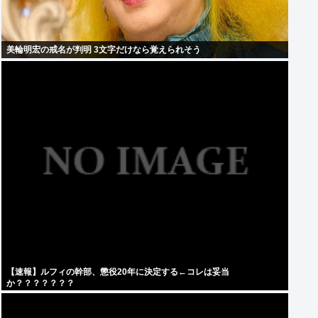
美輪明宏の戒名が判明 3文字だけなら覚えられそう
【速報】ルフィの幹部、懲役20年に決定する←コレは妥当
か？？？？？？？