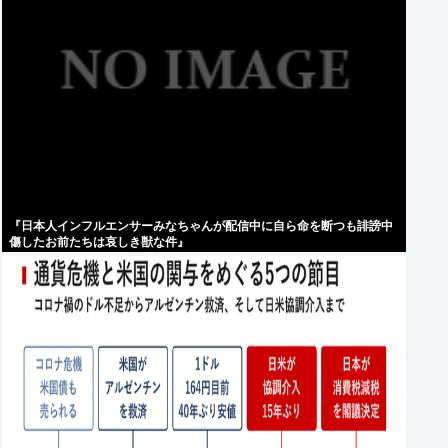
『日本人インフルエンサーみなちゃんが配信中に自ら命を断つも誹謗中
傷したお前たちは哀しき獣な件』