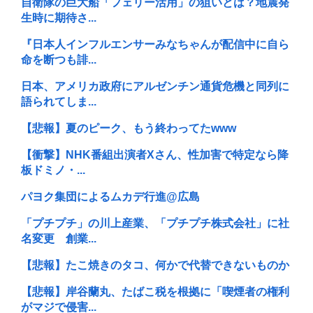
自衛隊の巨大船「フェリー活用」の狙いとは？地震発
生時に期待さ...
『日本人インフルエンサーみなちゃんが配信中に自ら
命を断つも誹...
日本、アメリカ政府にアルゼンチン通貨危機と同列に
語られてしま...
【悲報】夏のピーク、もう終わってたwww
【衝撃】NHK番組出演者Xさん、性加害で特定なら降
板ドミノ・...
パヨク集団によるムカデ行進@広島
「プチプチ」の川上産業、「プチプチ株式会社」に社
名変更 創業...
【悲報】たこ焼きのタコ、何かで代替できないものか
【悲報】岸谷蘭丸、たばこ税を根拠に「喫煙者の権利
がマジで侵害...