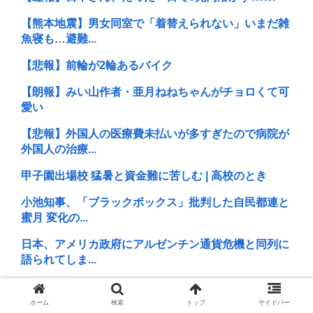
【熊本地震】男女同室で「着替えられない」いまだ雑
魚寝も…避難...
【悲報】前輪が2輪あるバイク
【朗報】みい山作者・亜月ねねちゃんがチョロくて可
愛い
【悲報】外国人の医療費未払いが多すぎたので病院が
外国人の治療...
甲子園出場校 猛暑と資金難に苦しむ | 高校のとき
小池知事、「ブラックボックス」批判した自民都連と
蜜月 変化の...
日本、アメリカ政府にアルゼンチン通貨危機と同列に
語られてしま...
【ﾌｧﾝｻﾏﾘｨ】熊本地震報道 真実より視聴率と高市叩
きが大...
ホーム
検索
トップ
サイドバー