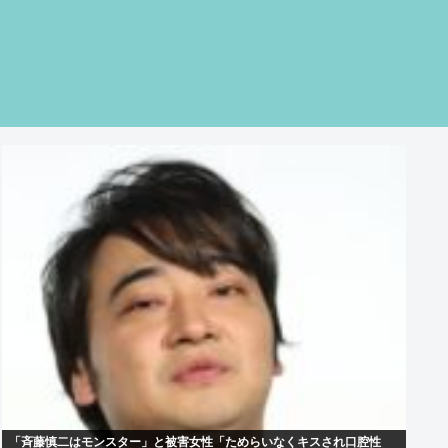
「斉藤慎二はモンスター」と被害女性「ためらいなくキスされ口腔性