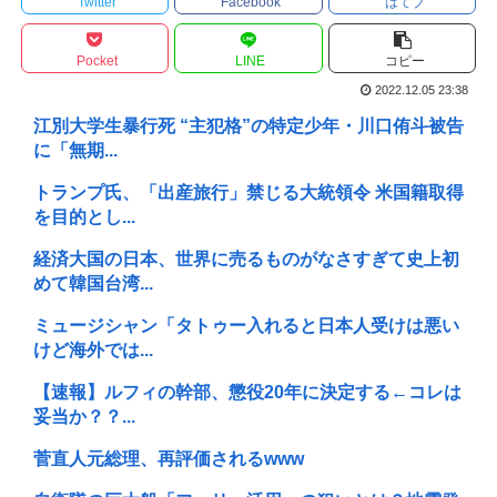
Twitter
Facebook
はてブ
Pocket
LINE
コピー
2022.12.05 23:38
江別大学生暴行死 “主犯格”の特定少年・川口侑斗被告
に「無期...
トランプ氏、「出産旅行」禁じる大統領令 米国籍取得
を目的とし...
経済大国の日本、世界に売るものがなさすぎて史上初
めて韓国台湾...
ミュージシャン「タトゥー入れると日本人受けは悪い
けど海外では...
【速報】ルフィの幹部、懲役20年に決定する←コレは
妥当か？？...
菅直人元総理、再評価されるwww