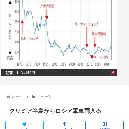
【悲報】1ドル158円
ホーム
ニュー速＋
クリミア半島からロシア軍車両入る