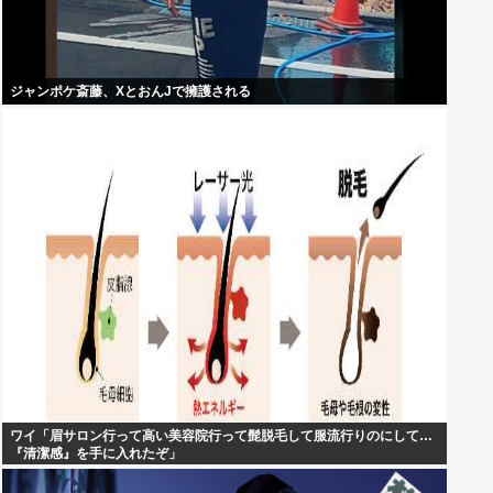
ジャンポケ斎藤、XとおんJで擁護される
ワイ「眉サロン行って高い美容院行って髭脱毛して服流行りのにして…
『清潔感』を手に入れたぞ」