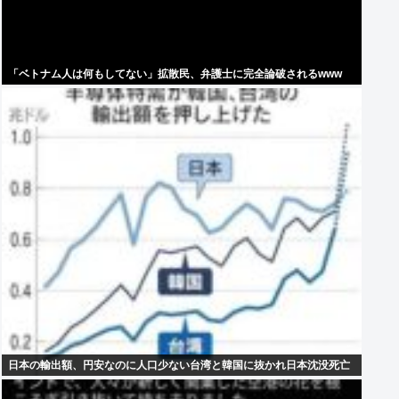
「ベトナム人は何もしてない」拡散民、弁護士に完全論破されるwww
日本の輸出額、円安なのに人口少ない台湾と韓国に抜かれ日本沈没死亡