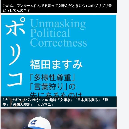
ごめん、ワンルーム住んでる奴って女呼んだときにウ●コのブリブリ音
どうしてんの？？
3大・チギュりパンゆういつの趣味「女叩き」「日本掘る掘る」「淫
夢」「外国人差別」「ヒカマニ」