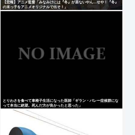
【悲報】アニメ監督「みなみけには『冬』が居ないやん…せや！『冬』
の末っ子をアニメオリジナルで出そ！」
とりわさを食べて車椅子生活になった医師「ギラン・バレー症候群にな
って本当に絶望。死んだ方が良かったと思った」