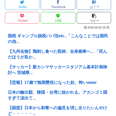
Twitter
Facebook
はてブ
Pocket
LINE
コピー
2026.06.03 15:30
国税 ギャンブル脱税パパ活etc..「こんなことでは国民
の信...
【九州名物】鶏刺し食べた医師、全身麻痺へ…「死ん
だほうが良か...
【サッカー】新カシマサッカースタジアム基本計画検
討へ 茨城県...
【悲報】17歳で無期懲役になった奴、怖いwww
日本の輸出額、韓国・台湾に抜かれる。アカンゴミ国
すぎて涙出て...
【困惑】日本から刺青への偏見を消し去りたいんやけ
ど・・・・・...