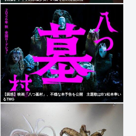
【困惑】映画「八つ墓村」、不穏な本予告を公開 主題歌はB'z松本率い
るTMG