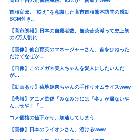
高市早苗の消費税減税、93%が「賛成」www
首相官邸、"映え"を意識した高市首相熊本訪問の感動
BGM付き...
【高市朗報】日本の自殺者数、無茶苦茶減って史上初
の2万人割れ...
【画像】仙台育英のマネージャーさん、首をひねった
だけでなぜか...
【画像】このメガネ美人ちゃんを愛人にしたいんだ
が…
【動画あり】菊地姫奈ちゃんの手作りオムライスwww
【悲報】アニメ監督「みなみけには『冬』が居ないや
ん…せや！『...
コメ価格の値下がり、加速してしまう
【画像】日本のライオンさん、溶けるwww