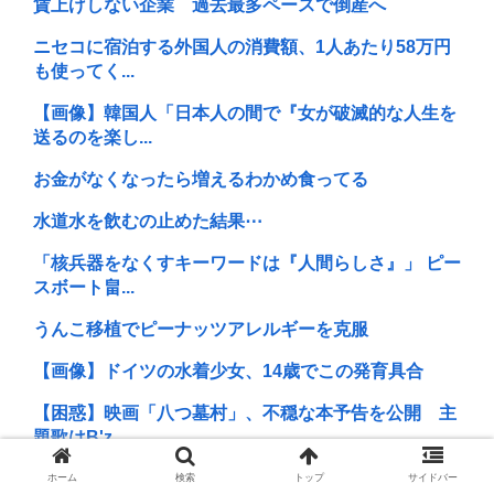
賃上げしない企業 過去最多ペースで倒産へ
ニセコに宿泊する外国人の消費額、1人あたり58万円
も使ってく...
【画像】韓国人「日本人の間で『女が破滅的な人生を
送るのを楽し...
お金がなくなったら増えるわかめ食ってる
水道水を飲むの止めた結果⋯
「核兵器をなくすキーワードは『人間らしさ』」 ピー
スボート畠...
うんこ移植でピーナッツアレルギーを克服
【画像】ドイツの水着少女、14歳でこの発育具合
【困惑】映画「八つ墓村」、不穏な本予告を公開 主
題歌はB'z...
【悲報】イカとタコみたいな関係って他にあるんか？
ホーム
検索
トップ
サイドバー