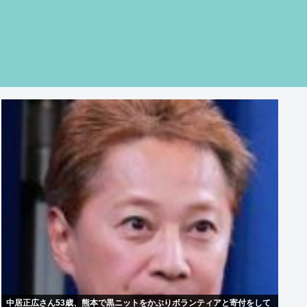
中居正広さん53歳、熊本で黒ニットをかぶりボランティアと寄付をして