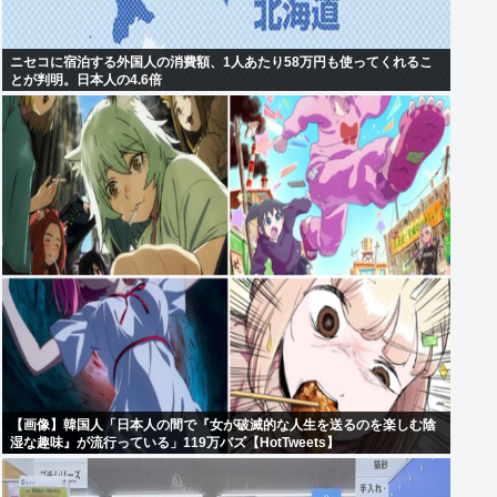
ニセコに宿泊する外国人の消費額、1人あたり58万円も使ってくれるこ
とが判明。日本人の4.6倍
【画像】韓国人「日本人の間で『女が破滅的な人生を送るのを楽しむ陰
湿な趣味』が流行っている」119万バズ【HotTweets】