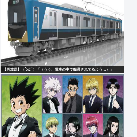
【再放送】（´;ω;`）「（うう、電車の中で痴漢されてるよう…）」