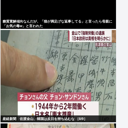
糖質寛解傾向なんだが、「猫が満足げな返事してる」と言ったら母親に
「お気の毒w」と言われた
産経新聞 佐渡金山、韓国は反日を持ち込むな ［8/9］