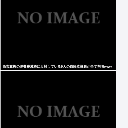
高市政権の消費税減税に反対している9人の自民党議員が全て判明www