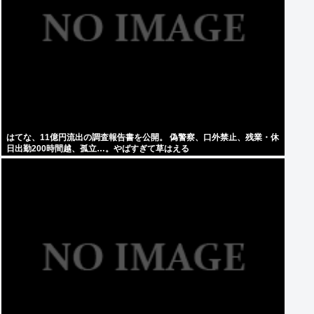
はてな、11億円流出の調査報告書を公開。 偽警察、口外禁止、残業・休
日出勤200時間越、孤立…。やばすぎて草はえる