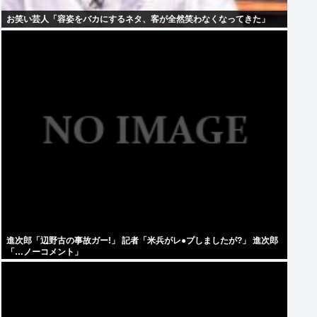
お笑い芸人「容姿をバカにするネタ、客が全然笑わなくなってきた」
進次郎「辺野古の事故ガー!」 記者「米兵がレ●プしましたが?」 進次郎
「…ノーコメント」