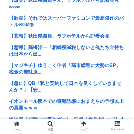
【爆笑】秋田県職員さん、ラブホテルから記者会見
www
【歓喜】それではスーパーファミコンで最高傑作のバ
トルBGMを...
【悲報】秋田県職員、ラブホテルから記者会見
【悲報】高橋洋一「相続税減税しないと俺たち金持ち
は日本から出...
【マジキチ】ゆうこく信者「高市総理に大勢のSP。
税金の無駄遣...
【急に】QB「私と契約して日本を良くしていきませ
んか？」【安...
イオンモール熊本での避難誘導におまえらの予想以上
の展開ｗｗｗ
進次郎「辺野古の事故ガー!」 記者「米兵がレ●プしま
したが?...
ホーム
検索
トップ
サイドバー