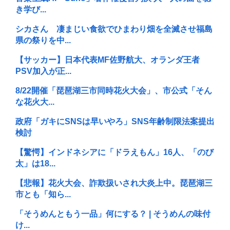
き学び...
シカさん 凄まじい食欲でひまわり畑を全滅させ福島
県の祭りを中...
【サッカー】日本代表MF佐野航大、オランダ王者
PSV加入が正...
8/22開催「琵琶湖三市同時花火大会」、市公式「そん
な花火大...
政府「ガキにSNSは早いやろ」SNS年齢制限法案提出
検討
【驚愕】インドネシアに「ドラえもん」16人、「のび
太」は18...
【悲報】花火大会、詐欺扱いされ大炎上中。琵琶湖三
市とも「知ら...
「そうめんともう一品」何にする？ | そうめんの味付
け...