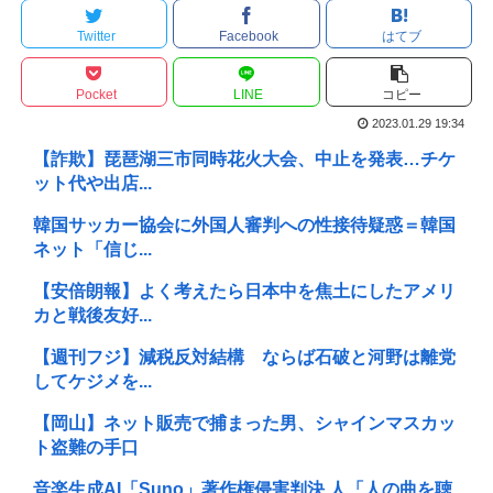
Twitter
Facebook
はてブ
Pocket
LINE
コピー
2023.01.29 19:34
【詐欺】琵琶湖三市同時花火大会、中止を発表…チケ
ット代や出店...
韓国サッカー協会に外国人審判への性接待疑惑＝韓国
ネット「信じ...
【安倍朗報】よく考えたら日本中を焦土にしたアメリ
カと戦後友好...
【週刊フジ】減税反対結構 ならば石破と河野は離党
してケジメを...
【岡山】ネット販売で捕まった男、シャインマスカッ
ト盗難の手口
音楽生成AI「Suno」著作権侵害判決 人「人の曲を聴