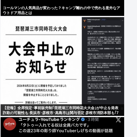
コールマンの人気商品が変わった？キャンプ離れの中で売れる意外なア
ウトドア用品とは
【悲報】全席指定･事前販売制｢琵琶湖三市同時花火大会｣が中止を発表
詐欺の可能性も 長浜市･彦根市･高島市は関与否定 彦根市消防本部も｢7
日時点で受理していない｣