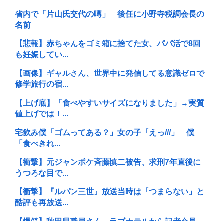
省内で「片山氏交代の噂」 後任に小野寺税調会長の
名前
【悲報】赤ちゃんをゴミ箱に捨てた女、パパ活で8回
も妊娠してい...
【画像】ギャルさん、世界中に発信してる意識ゼロで
修学旅行の宿...
【上げ底】「食べやすいサイズになりました」→実質
値上げでは！...
宅飲み僕「ゴムってある？」女の子「えっ///」 僕
「食べきれ...
【衝撃】元ジャンポケ斉藤慎二被告、求刑7年直後に
うつろな目で...
【衝撃】『ルパン三世』放送当時は「つまらない」と
酷評も再放送...