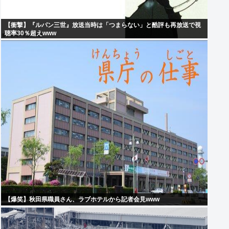
【衝撃】『ルパン三世』放送当時は「つまらない」と酷評も再放送で視
聴率30％超えwww
【爆笑】秋田県職員さん、ラブホテルから記者会見www