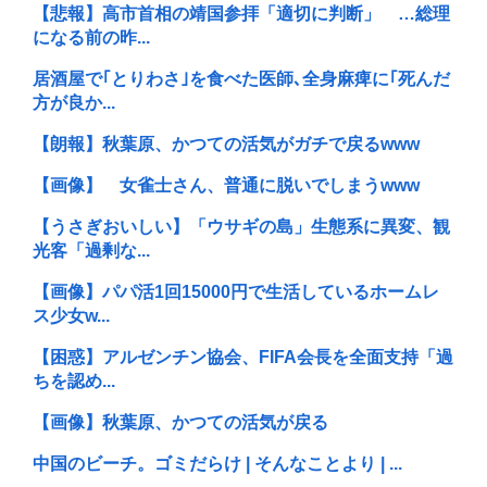
【悲報】高市首相の靖国参拝「適切に判断」 …総理
になる前の昨...
居酒屋で｢とりわさ｣を食べた医師､全身麻痺に｢死んだ
方が良か...
【朗報】秋葉原、かつての活気がガチで戻るwww
【画像】 女雀士さん、普通に脱いでしまうwww
【うさぎおいしい】「ウサギの島」生態系に異変、観
光客「過剰な...
【画像】パパ活1回15000円で生活しているホームレ
ス少女w...
【困惑】アルゼンチン協会、FIFA会長を全面支持「過
ちを認め...
【画像】秋葉原、かつての活気が戻る
中国のビーチ。ゴミだらけ | そんなことより | ...