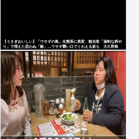
【うさぎおいしい】「ウサギの島」生態系に異変、観光客「過剰な餌や
り」で増えた思わぬ「敵」…ウサギ襲い口でくわえる姿も 大久野島