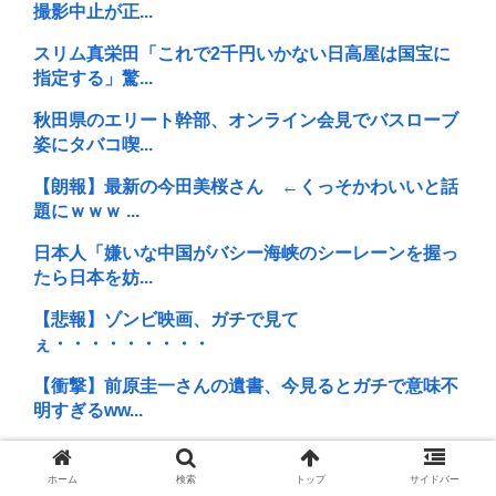
撮影中止が正...
スリム真栄田「これで2千円いかない日高屋は国宝に
指定する」驚...
秋田県のエリート幹部、オンライン会見でバスローブ
姿にタバコ喫...
【朗報】最新の今田美桜さん ←くっそかわいいと話
題にｗｗｗ ...
日本人「嫌いな中国がバシー海峡のシーレーンを握っ
たら日本を妨...
【悲報】ゾンビ映画、ガチで見て
ぇ・・・・・・・・・
【衝撃】前原圭一さんの遺書、今見るとガチで意味不
明すぎるww...
【悲報】お前の親「施設には絶対に入らない、お前が
面倒見ろ」←...
ホーム
検索
トップ
サイドバー