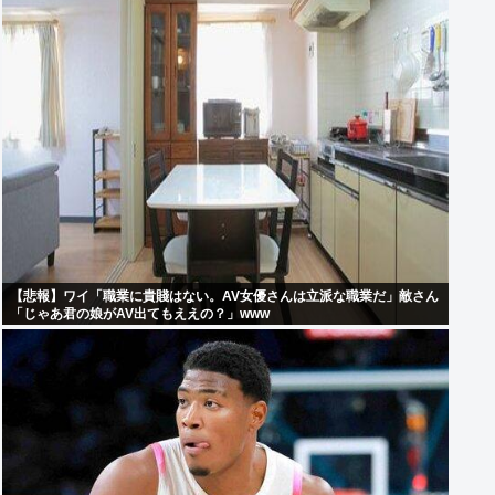
【悲報】ワイ「職業に貴賤はない。AV女優さんは立派な職業だ」敵さん
「じゃあ君の娘がAV出てもええの？」www