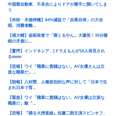
中国製自動車、不具合によりドアが勝手に開いてしま
う
【米卸・木徳神糧】84%減益で「自業自得」の大合
唱、消費者離...
【堀大輔】仮眠発覚で「寝とるやん」大爆笑！30分睡
眠の矛盾に...
【驚愕】インドネシア、[ドラえもんが16人発見され
るwww
【悲報】ワイ「職業に貴賤はない。AV女優さんは立
派な職業だ」...
【朗報】八村塁、人種差別的な声に対して「日本で生
まれ日本で育...
【緊急】ワイ「職業に貴賤はない。AV女優は立派な
職業だ」敵「...
【悲報】『踊る大捜査線』佐藤二朗主演スピンオフ、