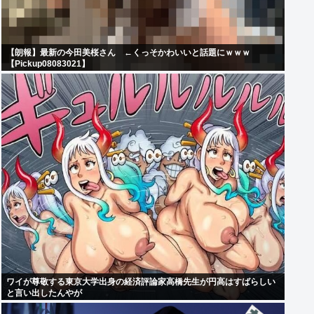
【朗報】最新の今田美桜さん ←くっそかわいいと話題にｗｗｗ
【Pickup08083021】
ワイが尊敬する東京大学出身の経済評論家高橋先生が円高はすばらしい
と言い出したんやが