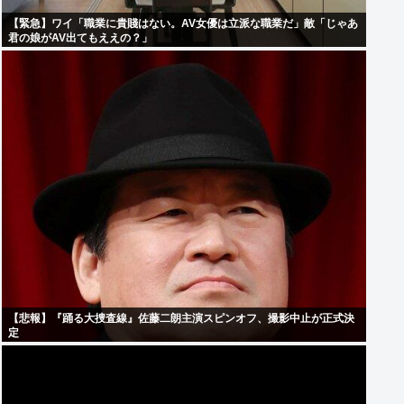
【緊急】ワイ「職業に貴賤はない。AV女優は立派な職業だ」敵「じゃあ
君の娘がAV出てもええの？」
【悲報】『踊る大捜査線』佐藤二朗主演スピンオフ、撮影中止が正式決
定