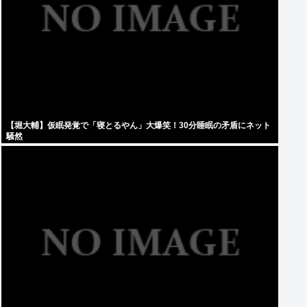
【堀大輔】仮眠発覚で「寝とるやん」大爆笑！30分睡眠の矛盾にネット
騒然