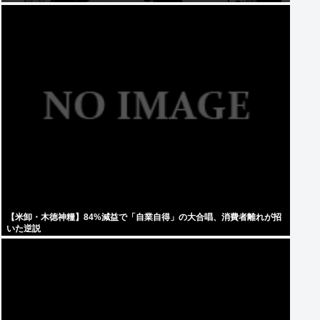
【米卸・木徳神糧】84%減益で「自業自得」の大合唱、消費者離れが招
いた逆説