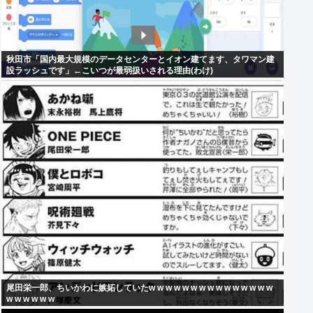
秋田市「国内最大規模のデータセンターとイオン建てます、タワマン建
設ラッシュです」←こいつが最弱扱いされる理由(わけ)
尾田栄一郎、ちいかわに嫉妬していたw w w w w w w w w w w w w w w
w w w w w w