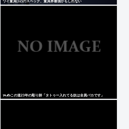
ワイ童貞(32)のスペック、童貞界最強かもしれない
ᝰ✍この道23年の彫り師「タトゥー入れてる奴は全員バカです」