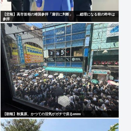
【悲報】高市首相の靖国参拝「適切に判断」 …総理になる前の昨年は
参拝
【朗報】秋葉原、かつての活気がガチで戻るwww