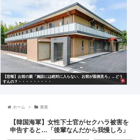
【悲報】お前の親「施設には絶対に入らない、お前が面倒見ろ」←どう
すんの？・・・・・・・・・
ホーム
東亜
【韓国海軍】女性下士官がセクハラ被害を
申告すると…「後輩なんだから我慢しろ」