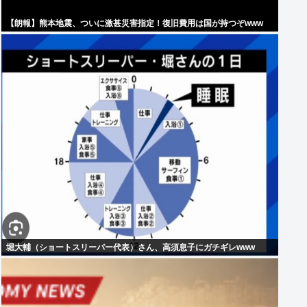
【朗報】熊本地震、ついに激甚災害指定！復旧費用は国が持つぞwww
堀大輔（ショートスリーパー代表）さん、高須息子にガチギレwww