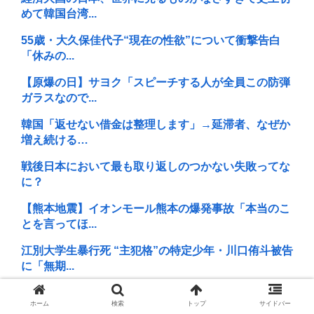
めて韓国台湾...
55歳・大久保佳代子“現在の性欲”について衝撃告白
「休みの...
【原爆の日】サヨク「スピーチする人が全員この防弾
ガラスなので...
韓国「返せない借金は整理します」→延滞者、なぜか
増え続ける…
戦後日本において最も取り返しのつかない失敗ってな
に？
【熊本地震】イオンモール熊本の爆発事故「本当のこ
とを言ってほ...
江別大学生暴行死 “主犯格”の特定少年・川口侑斗被告
に「無期...
トランプ氏、「出産旅行」禁じる大統領令 米国籍取得
ホーム
検索
トップ
サイドバー
を目的とし...