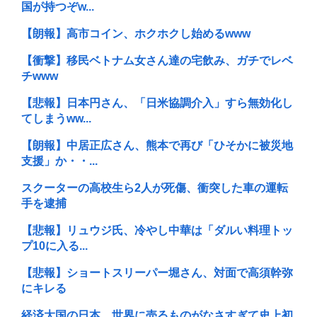
国が持つぞw...
【朗報】高市コイン、ホクホクし始めるwww
【衝撃】移民ベトナム女さん達の宅飲み、ガチでレベ
チwww
【悲報】日本円さん、「日米協調介入」すら無効化し
てしまうww...
【朗報】中居正広さん、熊本で再び「ひそかに被災地
支援」か・・...
スクーターの高校生ら2人が死傷、衝突した車の運転
手を逮捕
【悲報】リュウジ氏、冷やし中華は「ダルい料理トッ
プ10に入る...
【悲報】ショートスリーパー堀さん、対面で高須幹弥
にキレる
経済大国の日本、世界に売るものがなさすぎて史上初