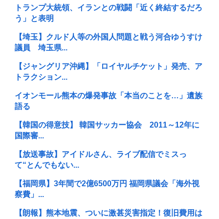
トランプ大統領、イランとの戦闘「近く終結するだろ
う」と表明
【埼玉】クルド人等の外国人問題と戦う河合ゆうすけ
議員 埼玉県...
【ジャングリア沖縄】「ロイヤルチケット」発売、ア
トラクション...
イオンモール熊本の爆発事故「本当のことを…」遺族
語る
【韓国の得意技】 韓国サッカー協会 2011～12年に
国際審...
【放送事故】アイドルさん、ライブ配信でミスっ
て“とんでもない...
【福岡県】3年間で2億6500万円 福岡県議会「海外視
察費」...
【朗報】熊本地震、ついに激甚災害指定！復旧費用は