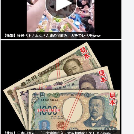
【衝撃】移民ベトナム女さん達の宅飲み、ガチでレベチwww
【悲報】日本円さん、「日米協調介入」すら無効化してしまうwww