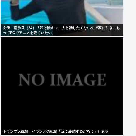
女優・南沙良（24）「私は陰キャ。人と話したくないので家に引きこも
ってPCでアニメを観ていたい」
トランプ大統領、イランとの戦闘「近く終結するだろう」と表明