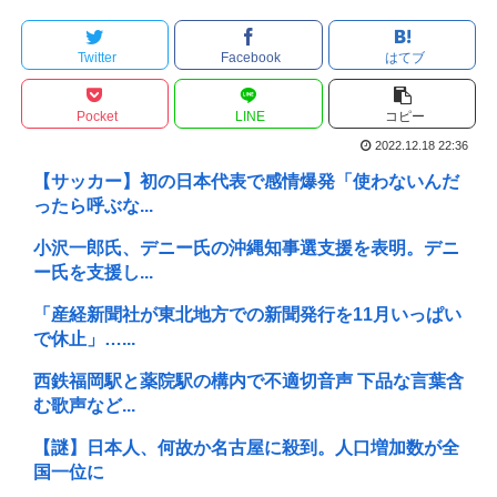
Twitter
Facebook
はてブ
Pocket
LINE
コピー
2022.12.18 22:36
【サッカー】初の日本代表で感情爆発「使わないんだ
ったら呼ぶな...
小沢一郎氏、デニー氏の沖縄知事選支援を表明。デニ
ー氏を支援し...
「産経新聞社が東北地方での新聞発行を11月いっぱい
で休止」…...
西鉄福岡駅と薬院駅の構内で不適切音声 下品な言葉含
む歌声など...
【謎】日本人、何故か名古屋に殺到。人口増加数が全
国一位に