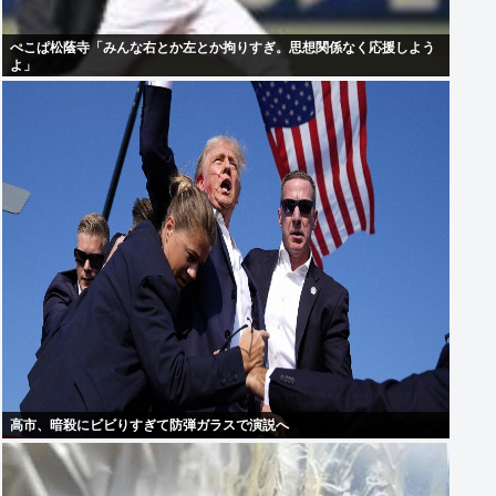
ぺこぱ松蔭寺「みんな右とか左とか拘りすぎ。思想関係なく応援しよう
よ」
高市、暗殺にビビりすぎて防弾ガラスで演説へ