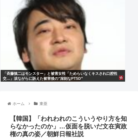
「斉藤慎二はモンスター」と被害女性「ためらいなくキスされ口腔性
交…」涙ながらに訴えた被害後の”深刻なPTSD”
ホーム
東亜
【韓国】「われわれのこういうやり方を知
らなかったのか」…仮面を脱いだ文在寅政
権の真の姿／朝鮮日報社説