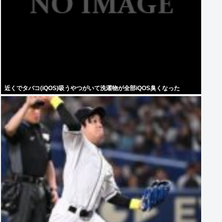
近くでタバコ(iQOS)吸うやつがいて洗濯物が全部iQOS臭くなった