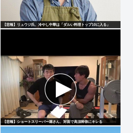
【悲報】リュウジ氏、冷やし中華は「ダルい料理トップ10に入る」
【悲報】ショートスリーパー堀さん、対面で高須幹弥にキレる