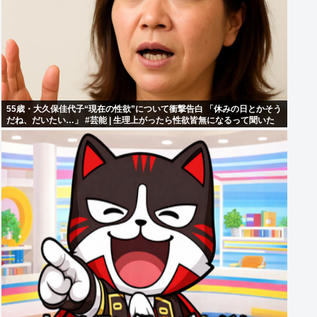
55歳・大久保佳代子“現在の性欲”について衝撃告白 「休みの日とかそう
だね、だいたい…」 #芸能 | 生理上がったら性欲皆無になるって聞いた
ことあるけどどうなん