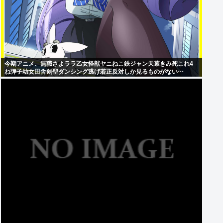
今期アニメ、無職さよララ乙女怪獣ヤニねこ鉄ジャン天幕きみ死これ4
ね弾子幼女田舎剣聖ダンシング逃げ若正反対しか見るものがない⋯