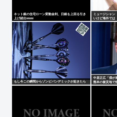
ネット銀の住宅ローン変動金利、日銀を上回る引き
ミュージシャン
上げ続出www
いけど海外では『
中居正広「僕が
もし今この瞬間からゾンビパンデミックが起きたら
熊本の被災地で