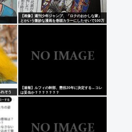
【画像】週刊少年ジャンプ、「ロクのおかしな家」
とかいう微妙な漫画を巻頭カラーにしたせいで100万
部切る
【速報】ルフィの幹部、懲役20年に決定する←コレ
られそう
は妥当か？？？？？？？