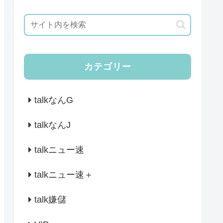
カテゴリー
talkなんG
talkなんJ
talkニュー速
talkニュー速＋
talk嫌儲