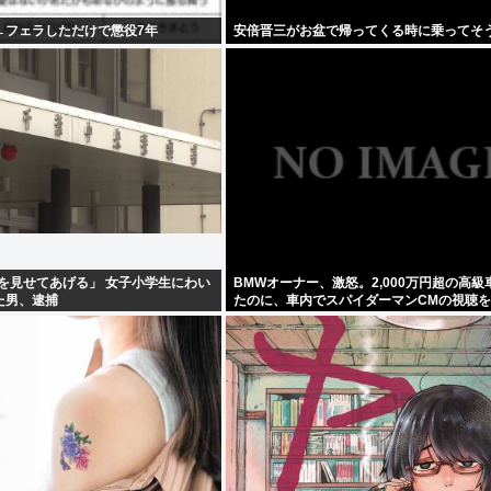
←フェラしただけで懲役7年
安倍晋三がお盆で帰ってくる時に乗ってそ
ンコを見せてあげる」 女子小学生にわい
BMWオーナー、激怒。2,000万円超の高級
た男、逮捕
たのに、車内でスパイダーマンCMの視聴
てしまう。