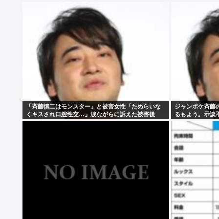
「斉藤慎二はモンスター」と被害女性「ためらいな
ジャンポケ斉藤
くキスされ口腔性交…」涙ながらに訴えた被害後
るもよう。示談
の”深刻なPTSD”