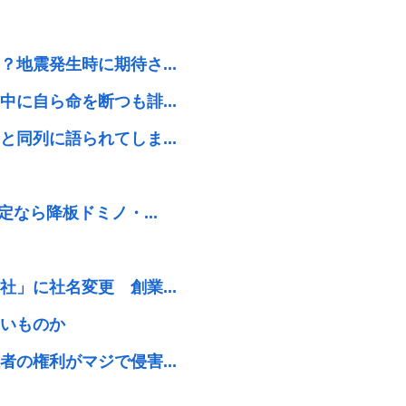
地震発生時に期待さ...
に自ら命を断つも誹...
同列に語られてしま...
なら降板ドミノ・...
」に社名変更 創業...
いものか
の権利がマジで侵害...