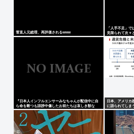
「人手不足」で
菅直人元総理、再評価されるwww
見限られて次々
プが大嘘の現実
『日本人インフルエンサーみなちゃんが配信中に自
日本、アメリカ
ら命を断つも誹謗中傷したお前たちは哀しき獣な
に語られてしまう
件』