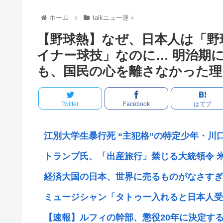
ホーム
talkニュー速＋
【野球熱】なぜ、日本人は「野
イナー球技」なのに… 明治期
も、国民の心を離さなかった理
Twitter
Facebook
はてブ
江別大学生暴行死 “主犯格”の特定少年・川口
トランプ氏、「出産旅行」禁じる大統領令 米
経済大国の日本、世界に売るものがなさすぎて
ミュージシャン「タトゥー入れると日本人受け
【速報】ルフィの幹部、懲役20年に決定する←