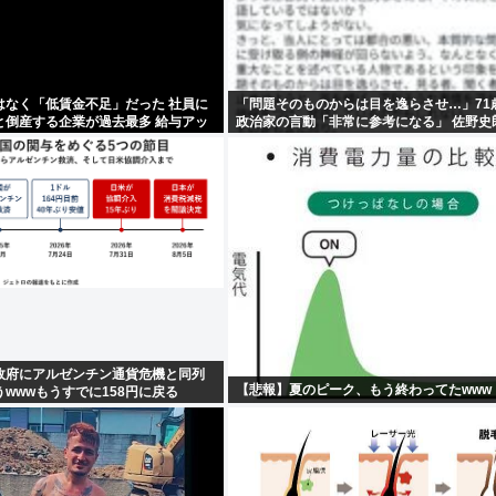
はなく「低賃金不足」だった 社員に
「問題そのものからは目を逸らさせ…」71
と倒産する企業が過去最多 給与アッ
政治家の言動「非常に参考になる」 佐野史
政府にアルゼンチン通貨危機と同列
【悲報】夏のピーク、もう終わってたwww
wwwもうすでに158円に戻る