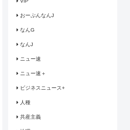
VIP
おーぷんなんJ
なんG
なんJ
ニュー速
ニュー速＋
ビジネスニュース+
人種
共産主義