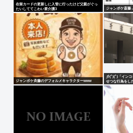
在留カードの更新しに入管に行ったけど父親がぐっ
ジャンポケ斎藤
たいしててこわい要介護3
彡(ﾟ)(ﾟ)「イ
ジャンポケ斉藤のデフォルメキャラクターwww
せつな行為をし