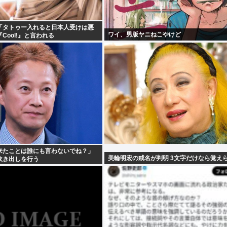
「タトゥー入れると日本人受けは悪
ワイ、男版ヤニねこやけど
Cool!』と言われる
来たことは誰にも言わないでね？」
美輪明宏の戒名が判明 3文字だけなら覚え
炊き出しを行う