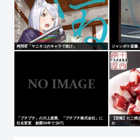
拷問官「ヤニネコのキャラで抜け」
ジャンポケ斎藤
「プチプチ」の川上産業、「プチプチ株式会社」に
【悲報】たこ焼
社名変更 創業58年で [8/7]
か