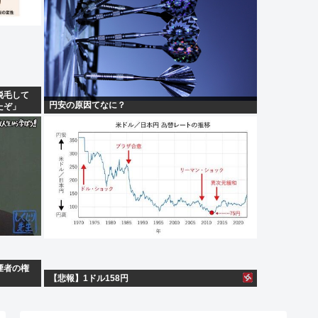
脱毛して
円安の原因てなに？
たぞ」
煙者の権
【悲報】1ドル158円