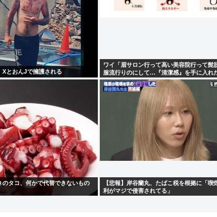
ワイ「眉サロン行って高い美容院行って髭
、XとおんJで擁護される
服流行りのにして…『清潔感』を手に入れ
きのタコ、何かで代替できないもの
【悲報】岸谷蘭丸、たばこ税を根拠に「喫
利がマジで侵害されてる」