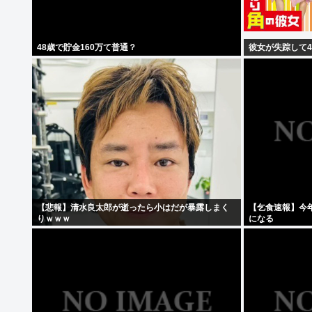
48歳で貯金160万て普通？
彼女が失踪して
【悲報】清水良太郎が逝ったら小はだが暴露しまく
【乞食速報】今年
りｗｗｗ
になる