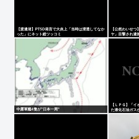
【渡邊渚】PTSD発言で大炎上「当時は浸透してなか
【公然わいせつ
った」にネット総ツッコミ
ヤ」目撃され逮
【ＬＰＧ】「イ
中露軍艦4隻が”日本一周”
た液化石油ガス
ス供給設備の点検