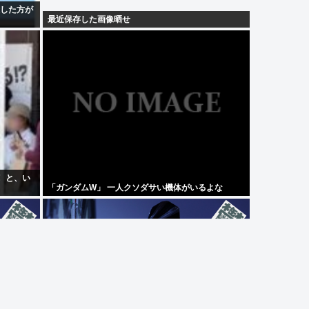
殺した方が
最近保存した画像晒せ
 と、い
「ガンダムW」 一人クソダサい機体がいるよな