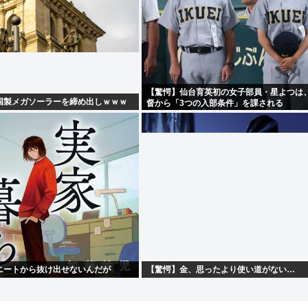
【驚愕】仙台育英初の女子部員・星よつは
国製メガソーラーを締め出しｗｗｗ
督から「3つの入部条件」を課される
ニートから抜け出せないんだが
【驚愕】金、思ったより使い道がない…