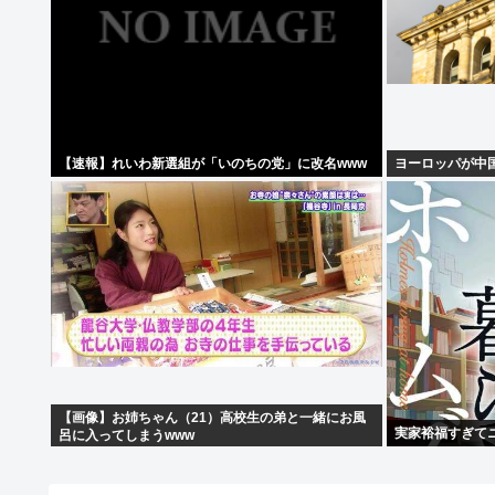
【速報】れいわ新選組が「いのちの党」に改名www
ヨーロッパが中
【画像】お姉ちゃん（21）高校生の弟と一緒にお風
実家裕福すぎて
呂に入ってしまうwww