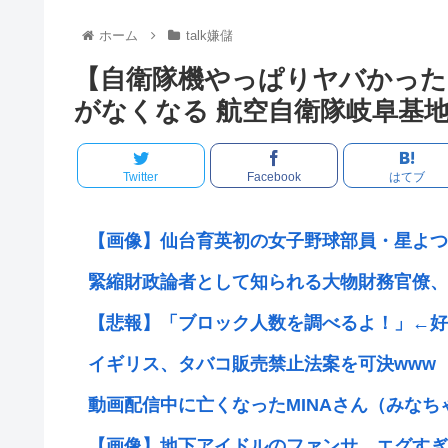
ホーム
talk嫌儲
【自衛隊機やっぱりヤバかったら
がなくなる 航空自衛隊岐阜基
Twitter
Facebook
はてブ
【画像】仙台育英初の女子野球部員・星よつは
緊縮財政論者として知られる大物財務官僚、高
【悲報】「ブロック人数を調べるよ！」←好奇
イギリス、タバコ販売禁止法案を可決www
動画配信中に亡くなったMINAさん（みなちゃ
【画像】地下アイドルのファンサ、エグすぎ