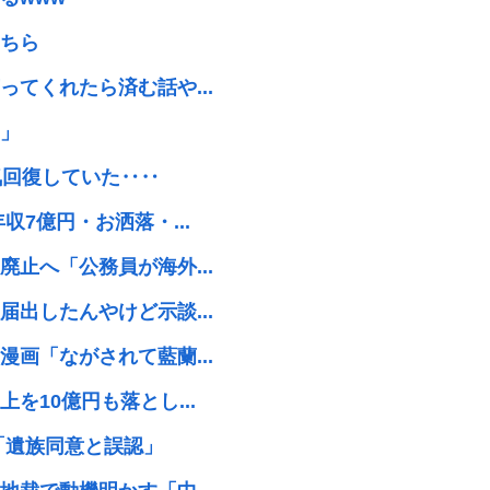
ちら
てくれたら済む話や...
」
気回復していた‥‥
7億円・お洒落・...
止へ「公務員が海外...
出したんやけど示談...
画「ながされて藍蘭...
10億円も落とし...
「遺族同意と誤認」