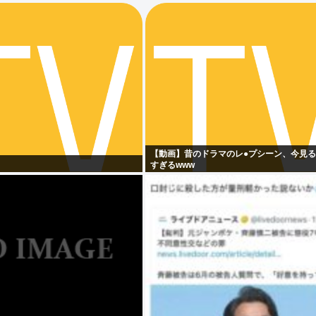
【動画】昔のドラマのレ●プシーン、今見
すぎるwww