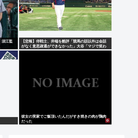
、須江監
【悲報】侍戦士、井端を酷評「競馬の話以外は会話
がなく意思疎通ができなかった」大谷「マジで笑わ
なくね？」
彼女の実家でご飯頂いたんだがすき焼きの肉が鶏肉
だった