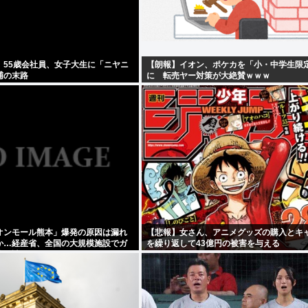
】55歳会社員、女子大生に「ニヤニ
【朗報】イオン、ポケカを「小・中学生限
捕の末路
に 転売ヤー対策が大絶賛ｗｗｗ
オンモール熊本」爆発の原因は漏れ
【悲報】女さん、アニメグッズの購入とキ
か…経産省、全国の大規模施設でガ
を繰り返して43億円の被害を与える
要請 ★3