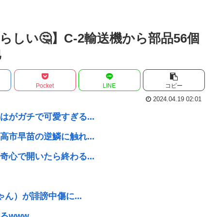
しい🤔】C-2輸送機から部品56個
地
Pocket
LINE
コピー
2024.04.19 02:01
がガチで可愛すぎる...
市早苗の逆鱗に触れ...
心で開いたら終わる...
ん）が誹謗中傷に...
るwww