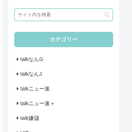
カテゴリー
talkなんG
talkなんJ
talkニュー速
talkニュー速＋
talk嫌儲