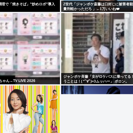
調理で「焼きそば」”炒めロボ”導入
Z世代「ジャンポケ斎藤は口封じに被害者
量刑軽かっただろ 」←1万いいね❤️
ジャンポケ斉藤「女がロケバスに乗ってる！
ん→TV LIVE 2026
うことは！( *ﾟ∀ﾟ)=3ムッハー」 ボロン。