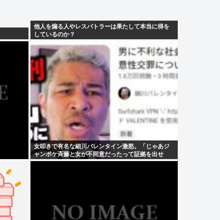
他人を煽る人やレスバトラーは果たして本当に得を
しているのか？
女叩きで有名な細川バレンタイン激怒。「じゃあジ
ャンポケ斉藤と女が不同意だったって証拠を出せ
よ！！！」