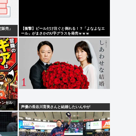
定販売」
【衝撃】ビールだけ注ぐと倒れる！？「よなよなエ
ール」がまさかのU字グラスを発売ｗｗｗ
ャンセル
声優の長谷川育美さんと結婚したいんやが