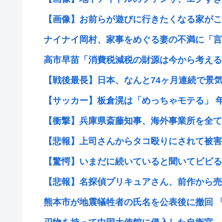
【画像】お前らが遊びに行きたくなる家がこ
ナイナイ岡村、家事をめぐる妻の不満に「言っ
高市早苗「消費税減税の財源は今から考える
【戦後最長】日本、なんと74ヶ月連続で景
【サッカー】板倉滉は「めっちゃモテる」 年収
【衝撃】兵庫県斎藤知事、海外事業所を全て廃
【悲報】上司さんからタコ殴りにされて被害届
【驚愕】いまだに続いていると聞いてビビる漫
【悲報】名探偵プリキュアさん、前作から売上を
熊本市が地震犠牲者の氏名を公表後に撤回 