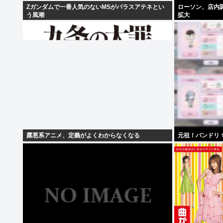
Zガンダムで一番人気のないMSがパラスアテネとい
ローソン、店内
う風潮
拡大
露悪系アニメ、定義がよくわからなくなる
元祖！バンドリ ちゃ