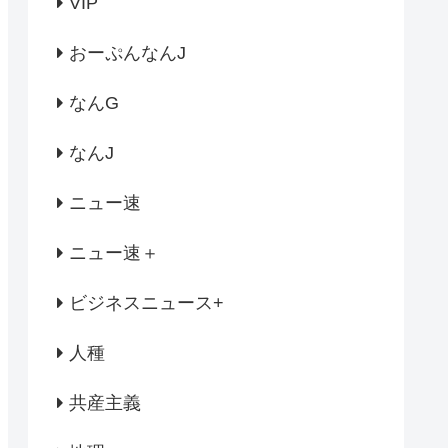
VIP
おーぷんなんJ
なんG
なんJ
ニュー速
ニュー速＋
ビジネスニュース+
人種
共産主義