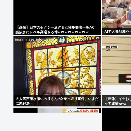
【画像】日本のセクシー過ぎる女性犯罪者一覧が冗
AIで人員削減や
談抜きにレベル高過ぎる件w w w w w w w w w
大人気声優水瀬いのりさんのX乗っ取り事件、いまだ
【画像】イケおじ(
に未解決
って逮捕www