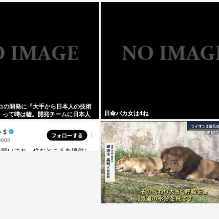
ッコの開発に『大手から日本人の技術
日傘バカ女は4ね
』って噂は嘘。開発チームに日本人