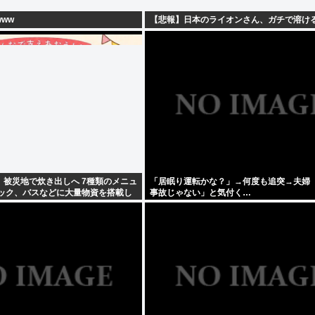
ww
【悲報】日本のライオンさん、ガチで溶ける
、被災地で炊き出しへ 7種類のメニュ
「居眠り運転かな？」→何度も追突→夫婦
ラック、バスなどに大量物資を搭載し
事故じゃない」と気付く…