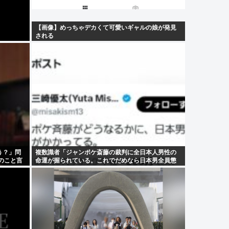
【画像】めっちゃデカくて可愛いギャルの娘が発見
される
う？」問
複数識者「ジャンポケ斎藤の裁判に全日本人男性の
のこと言
命運が握られている。これでだめなら日本男全員懲
役7年だ」