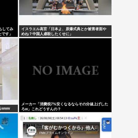
もしてみ
イスラエル高官「日本よ、原爆式典とか被害者面や
たです」
めね？中国人虐殺したくせに」
メーカー「消費税7%安くなるならその分値上げした
www
ろw」これどうすんの？