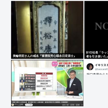
BYD社長「ラ
美輪明宏さんの戒名『紫雲院芳心唱永日宏居士』
者を引き抜いた
は0人です」