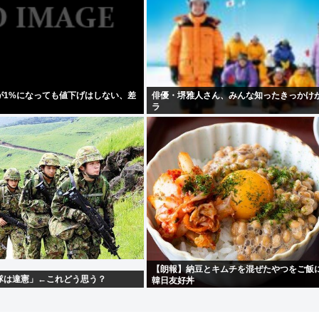
が1%になっても値下げはしない、差
俳優・堺雅人さん、みんな知ったきっかけ
」
ラ
【朗報】納豆とキムチを混ぜたやつをご飯
隊は違憲」←これどう思う？
韓日友好丼