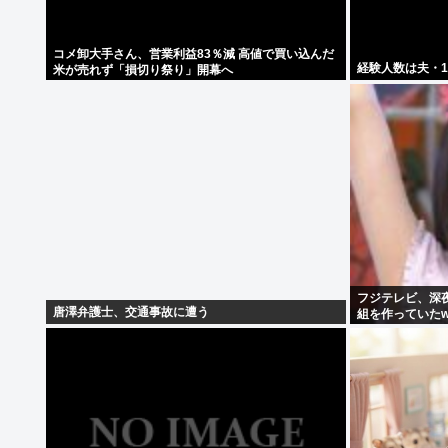
コメ卸大手さん、営業利益83％減 高値で買い込んだ
経験人数は夫・
米が売れず「損切り祭り」開幕へ
フジテレビ、深
唐澤弁護士、交通事故に遭う
組を作っていたw