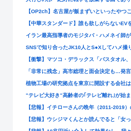
【OP2ch】名古屋が飯まずいといったやつこ
【中華スタンダード】誰も欲しがらないEVを
イラン最高指導者のモジタバ・ハメネイ師が「
SNSで知り合ったJK10人とS●Xしてハメ撮り7
【衝撃】マツコ・デラックス「バスタオル、何
「非常に残念」高市総理と面会決定も…発言不可
植物工場の研究拠点を東京に開設する会社は？
"テレビ大好き"高齢者の｢テレビ離れ｣が始
【悲報】イチローさんの晩年（2011-2019）
【悲報】ウシジマくんとか読んでると「女って