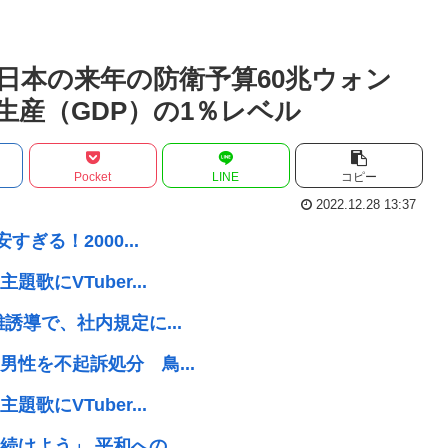
日本の来年の防衛予算60兆ウォン
生産（GDP）の1％レベル
Pocket
LINE
コピー
2022.12.28 13:37
ぎる！2000...
にVTuber...
誘導で、社内規定に...
性を不起訴処分 鳥...
にVTuber...
けよう」 平和への...