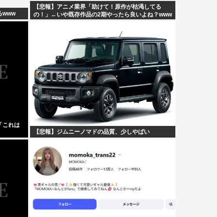
【悲報】アニメ業界「助けて！原作が枯渇してる
www
の！」←いや既存作品の2期やったら良いよね？www
「これは
【悲報】ジムニーノマドの品質、少しやばい