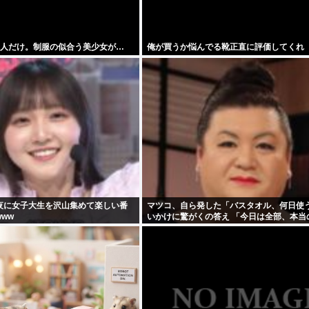
1人だけ。制服の似合う美少女が…
俺が買うか悩んでる靴正直に評価してくれ
夜に女子大生を沢山集めて楽しい番
マツコ、自ら発した「バスタオル、何日使
ww
いかけに驚がくの答え 「今日は全部、本当
うわ」