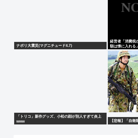
経営者「消費税
ナポリ大震災(マグニチュード4.7)
額は懐に入れる
「トリコ」新作グッズ、小松の顔が別人すぎて炎上
【悲報】「自衛
www