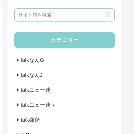
カテゴリー
talkなんG
talkなんJ
talkニュー速
talkニュー速＋
talk嫌儲