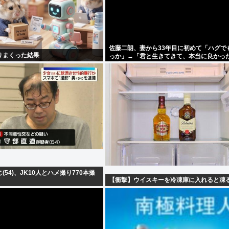
佐藤二朗、妻から33年目に初めて「ハグで
りまくった結果
っか」→「君と生きてきて、本当に良かっ
と感激
54)、JK10人とハメ撮り770本撮
【衝撃】ウイスキーを冷凍庫に入れると凍る