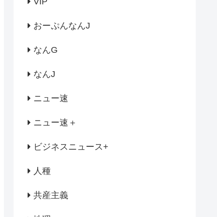
VIP
おーぷんなんJ
なんG
なんJ
ニュー速
ニュー速＋
ビジネスニュース+
人種
共産主義