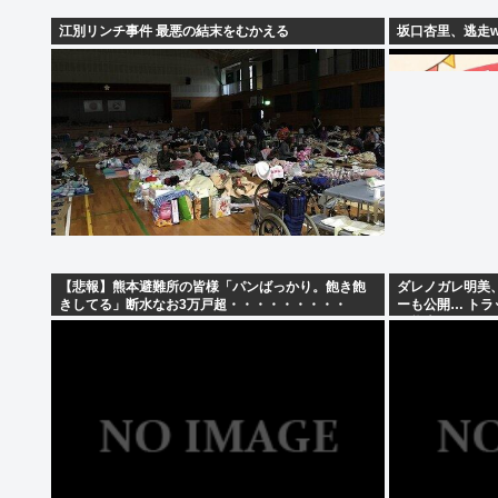
江別リンチ事件 最悪の結末をむかえる
坂口杏里、逃走w
【悲報】熊本避難所の皆様「パンばっかり。飽き飽
ダレノガレ明美
きしてる」断水なお3万戸超・・・・・・・・・
ーも公開… ト
て熊本へ