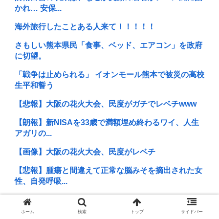
かれ… 安保...
海外旅行したことある人来て！！！！！
さもしい熊本県民「食事、ベッド、エアコン」を政府
に切望。
「戦争は止められる」 イオンモール熊本で被災の高校
生平和誓う
【悲報】大阪の花火大会、民度がガチでレベチwww
【朗報】新NISAを33歳で満額埋め終わるワイ、人生
アガリの...
【画像】大阪の花火大会、民度がレベチ
【悲報】腫瘍と間違えて正常な脳みそを摘出された女
性、自発呼吸...
【悲報】大久保佳代子、100万円貢いだ“最後の恋
愛”は「本名...
ホーム
検索
トップ
サイドバー