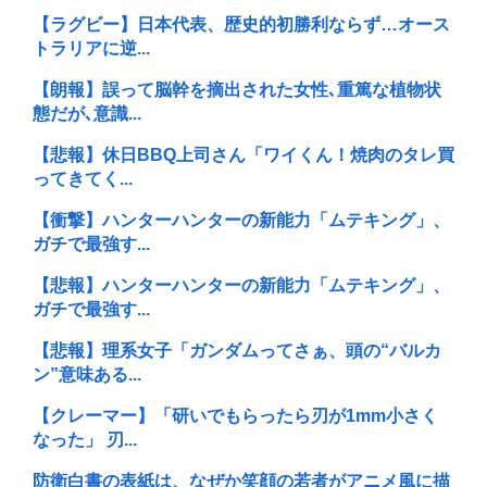
【ラグビー】日本代表、歴史的初勝利ならず…オース
トラリアに逆...
【朗報】誤って脳幹を摘出された女性､重篤な植物状
態だが､意識...
【悲報】休日BBQ上司さん「ワイくん！焼肉のタレ買
ってきてく...
【衝撃】ハンターハンターの新能力「ムテキング」、
ガチで最強す...
【悲報】ハンターハンターの新能力「ムテキング」、
ガチで最強す...
【悲報】理系女子「ガンダムってさぁ、頭の“バルカ
ン”意味ある...
【クレーマー】「研いでもらったら刃が1mm小さく
なった」 刃...
防衛白書の表紙は、なぜか笑顔の若者がアニメ風に描