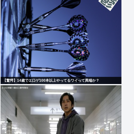
【驚愕】14歳でエ口ゲ100本以上やってるワイって異端か？