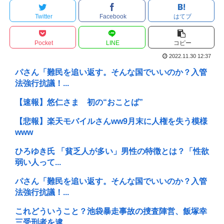
Twitter
Facebook
はてブ
Pocket
LINE
コピー
2022.11.30 12:37
パさん「難民を追い返す。そんな国でいいのか？入管
法強行抗議！...
【速報】悠仁さま 初の“おことば”
【悲報】楽天モバイルさんww9月末に人権を失う模様
www
ひろゆき氏 「貧乏人が多い」男性の特徴とは？「性欲
弱い人って...
パさん「難民を追い返す。そんな国でいいのか？入管
法強行抗議！...
これどういうこと？池袋暴走事故の捜査陣営、飯塚幸
三受刑者を逮...