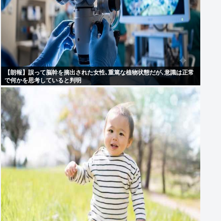
【朗報】誤って脳幹を摘出された女性､重篤な植物状態だが､意識は正常
で何かを思考していると判明