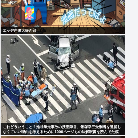
エッヂ声優大好き部
これどういうこと？池袋暴走事故の捜査陣営、飯塚幸三受刑者を逮捕し
なくていい理由を考えるために1000ページもの法解釈書を読んでた模
様…自民議員からも圧力