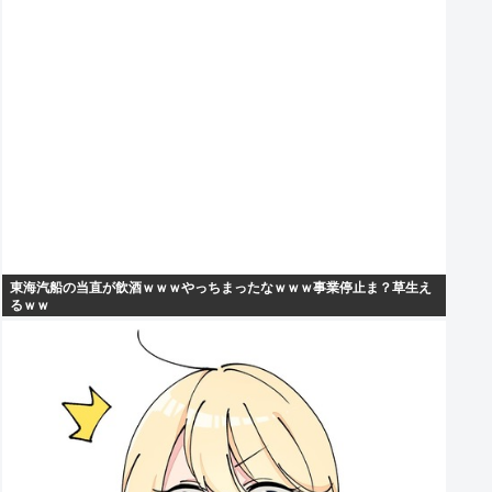
東海汽船の当直が飲酒ｗｗｗやっちまったなｗｗｗ事業停止ま？草生え
るｗｗ