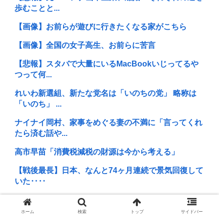
歩むことと...
【画像】お前らが遊びに行きたくなる家がこちら
【画像】全国の女子高生、お前らに苦言
【悲報】スタバで大量にいるMacBookいじってるや
つって何...
れいわ新選組、新たな党名は「いのちの党」 略称は
「いのち」 ...
ナイナイ岡村、家事をめぐる妻の不満に「言ってくれ
たら済む話や...
高市早苗「消費税減税の財源は今から考える」
【戦後最長】日本、なんと74ヶ月連続で景気回復して
いた‥‥
【サッカー】板倉滉は「めっちゃモテる」 年収7億
円・お洒落・...
ホーム
検索
トップ
サイドバー