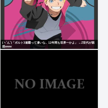
(ヽ´ん`)「ボルト3連覇って凄いな。12年間も世界一かよ」 ←Z世代が困
惑www