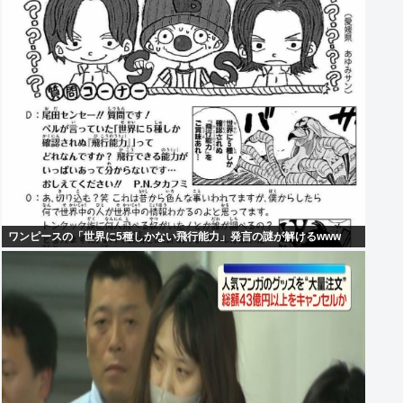
ワンピースの「世界に5種しかない飛行能力」発言の謎が解けるwww