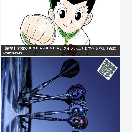
【衝撃】来週のHUNTER×HUNTER、タイソン王子とツベッバ王子死亡
wwwmwww