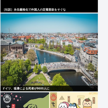
［社説］永住厳格化で外国人の定着意欲をそぐな
ドイツ、猛暑による死者が9600人に