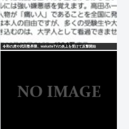
令和の虎や武田塾界隈、wakatteTVの炎上を受けて反撃開始