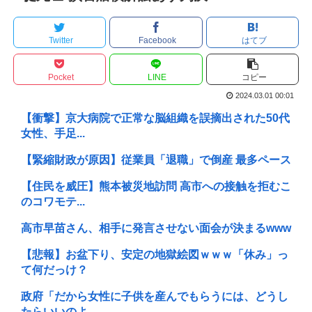
Twitter
Facebook
はてブ
Pocket
LINE
コピー
2024.03.01 00:01
【衝撃】京大病院で正常な脳組織を誤摘出された50代
女性、手足...
【緊縮財政が原因】従業員「退職」で倒産 最多ペース
【住民を威圧】熊本被災地訪問 高市への接触を拒むこ
のコワモテ...
高市早苗さん、相手に発言させない面会が決まるwww
【悲報】お盆下り、安定の地獄絵図ｗｗｗ「休み」っ
て何だっけ？
政府「だから女性に子供を産んでもらうには、どうし
たらいいのよ...