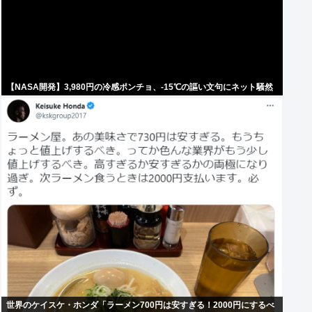
【NASA開発】3,980円の冷感ポンチョ、-15℃の謳い文句にネット騒然
世界のケイスケ・ホンダ「ラーメン700円は安すぎる！2000円にするべ