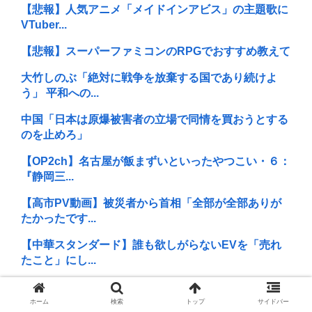
【悲報】人気アニメ「メイドインアビス」の主題歌に
VTuber...
【悲報】スーパーファミコンのRPGでおすすめ教えて
大竹しのぶ「絶対に戦争を放棄する国であり続けよ
う」 平和への...
中国「日本は原爆被害者の立場で同情を買おうとする
のを止めろ」
【OP2ch】名古屋が飯まずいといったやつこい・６：
『静岡三...
【高市PV動画】被災者から首相「全部が全部ありが
たかったです...
【中華スタンダード】誰も欲しがらないEVを「売れ
たこと」にし...
イラン最高指導者のモジタバ・ハメネイ師が「危篤状
態」？ イラ...
ホーム
検索
トップ
サイドバー