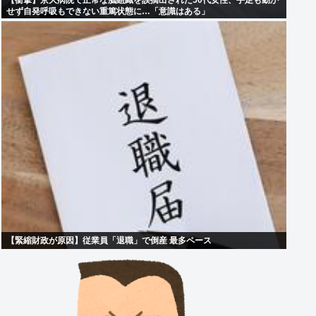
【衝撃】京大病院で正常な脳組織を誤摘出された50代女性、手足も動か
せず自発呼吸もできない重篤状態に…「意識はある」
【緊縮財政が原因】従業員「退職」で倒産 最多ペース