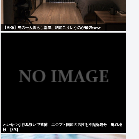
【画像】男の一人暮らし部屋、結局こういうのが最強www
わいせつな行為疑いで逮捕 エジプト国籍の男性を不起訴処分 鳥取地
検 [8/8]