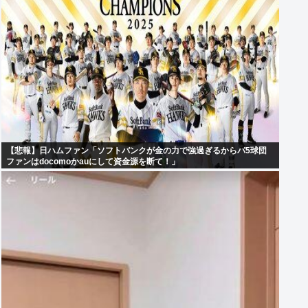
【悲報】日ハムファン「ソフトバンクが金の力で強過ぎるからパ5球団
ファンはdocomoかauにして資金源を断て！」