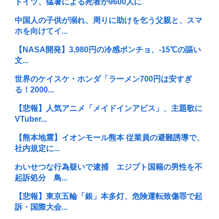
ドイツ、猛暑による死者が9600人に
中国人の子供が溺れ、周りに助けを乞う父親と、スマ
ホを向けてイ...
【NASA開発】3,980円の冷感ポンチョ、-15℃の謳い
文...
世界のケイスケ・ホンダ「ラーメン700円は安すぎ
る！2000...
【悲報】人気アニメ「メイドインアビス」、主題歌に
VTuber...
【熊本地震】イオンモール熊本 従業員の避難誘導で、
社内規定に...
わいせつな行為疑いで逮捕 エジプト国籍の男性を不
起訴処分 鳥...
【悲報】東京五輪「銀」本多灯、危険運転致傷罪で起
訴・国際大会...