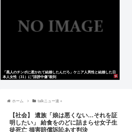
「黒人のチンポに惹かれて結婚したんだろ」ケニア人男性と結婚した日
本人女性（31）に”誹謗中傷”殺到
ホーム
talkニュー速＋
【社会】 遺族「娘は悪くない…それを証
明したい」 給食をのどに詰まらせ女子生
徒死亡 損害賠償訴訟あす判決