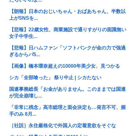
【朗報】日本のおじいちゃん・おばあちゃん、半数以
上がSNSを...
【悲報】22歳女性、商業施設で通りすがりの面識無い
女子中学生...
【悲報】日ハムファン「ソフトバンクが金の力で強過
ぎるからパ5...
【画像】橋本環奈超えの10000年美少女、見つかる
シカ「全部喰った」 祭り中止 | シカたない
国連事務総長「お金がありません。このままでは国連
が完全崩壊し...
「非常に残念」高市総理と面会決定も…発言不可、握
手のみ 8月...
［社説］永住厳格化で外国人の定着意欲をそぐな