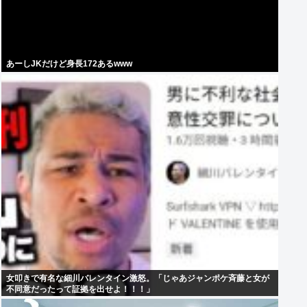
あーしJKだけど身長172あるwww
女叩きで有名な細川バレンタイン激怒。「じゃあジャンポケ斉藤と女が
不同意だったって証拠を出せよ！！！」