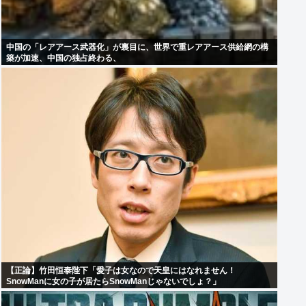
中国の「レアアース武器化」が裏目に、世界で重レアアース供給網の構
築が加速、中国の独占終わる、
【正論】竹田恒泰陛下「愛子は女なので天皇にはなれません！
SnowManに女の子が居たらSnowManじゃないでしょ？」