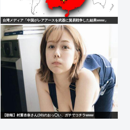
台湾メディア「中国がレアアースを武器に貿易戦争した結果www」
【朗報】村重杏奈さん(30)のおっ◯い、ガチでコチラwww