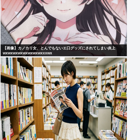
【画像】カノカリ女、とんでもないエ口グッズにされてしまい炎上
wxwxwxwxwxwxwxwxxxwx