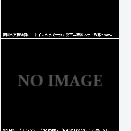
韓国の支援物資に「トイレの水で十分」発言…韓国ネット激怒へwww
NISA民、『オルカン』『S&P500』『NASDAQ100』しか買わない