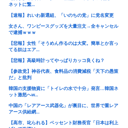
ネットに繋...
【速報】れいわ新選組、「いのちの党」に党名変更
女さん、ワンピースグッズを大量注文→全キャンセル
で逮捕ｗｗｗ
【悲報】女性「そうめん作るのは大変。簡単とか言っ
てる奴はエア...
【悲報】高級時計ってやっぱりカッコ良くね？
【参政党】神谷代表、食料品の消費減税「天下の愚策
だ」と批判
韓国の支援物資に「トイレの水で十分」発言…韓国ネ
ット激怒へw...
中国の「レアアース武器化」が裏目に、世界で重レア
アース供給網...
【高市、叱られる】ベッセント財務長官「日本は利上