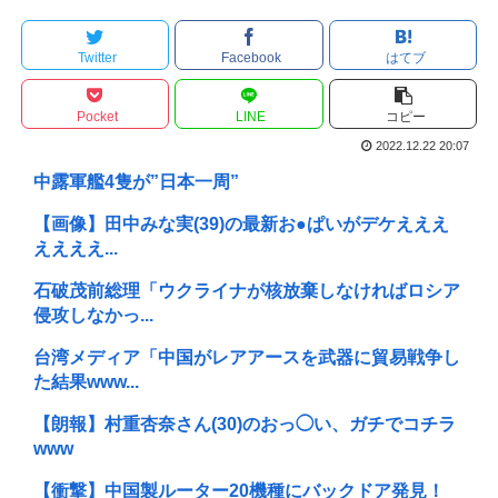
Twitter
Facebook
はてブ
Pocket
LINE
コピー
2022.12.22 20:07
中露軍艦4隻が”日本一周”
【画像】田中みな実(39)の最新お●ぱいがデケえええ
ええええ...
石破茂前総理「ウクライナが核放棄しなければロシア
侵攻しなかっ...
台湾メディア「中国がレアアースを武器に貿易戦争し
た結果www...
【朗報】村重杏奈さん(30)のおっ◯い、ガチでコチラ
www
【衝撃】中国製ルーター20機種にバックドア発見！