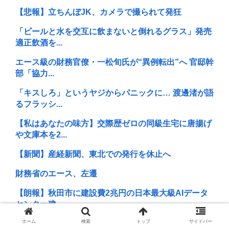
【悲報】立ちんぼJK、カメラで撮られて発狂
「ビールと水を交互に飲まないと倒れるグラス」発売
適正飲酒を...
エース級の財務官僚・一松旬氏が“異例転出”へ 官邸幹
部「協力...
「キスしろ」というヤジからパニックに… 渡邊渚が語
るフラッシ...
【私はあなたの味方】交際歴ゼロの同級生宅に唐揚げ
や文庫本を2...
【新聞】産経新聞、東北での発行を休止へ
財務省のエース、左遷
【朗報】秋田市に建設費2兆円の日本最大級AIデータ
センター建...
ホーム
検索
トップ
サイドバー
【印税1億円】みい山田、ネット叩きに必死な理由が