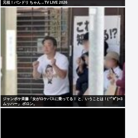
元祖！バンドリ ちゃん→TV LIVE 2026
ジャンポケ斉藤「女がロケバスに乗ってる！ と、いうことは！( *ﾟ∀ﾟ)=3
ムッハー」 ボロン。