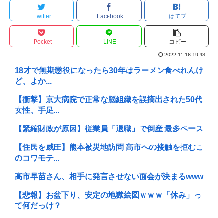
Twitter
Facebook
はてブ
Pocket
LINE
コピー
2022.11.16 19:43
18才で無期懲役になったら30年はラーメン食べれんけ
ど、よか...
【衝撃】京大病院で正常な脳組織を誤摘出された50代
女性、手足...
【緊縮財政が原因】従業員「退職」で倒産 最多ペース
【住民を威圧】熊本被災地訪問 高市への接触を拒むこ
のコワモテ...
高市早苗さん、相手に発言させない面会が決まるwww
【悲報】お盆下り、安定の地獄絵図ｗｗｗ「休み」っ
て何だっけ？