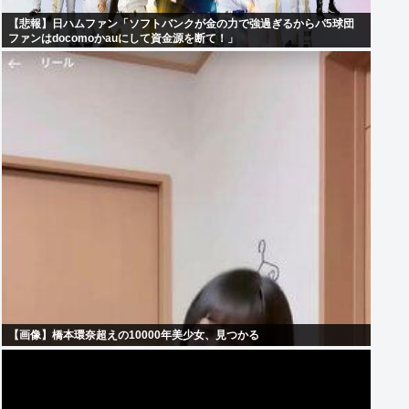
【悲報】日ハムファン「ソフトバンクが金の力で強過ぎるからパ5球団
ファンはdocomoかauにして資金源を断て！」
【画像】橋本環奈超えの10000年美少女、見つかる