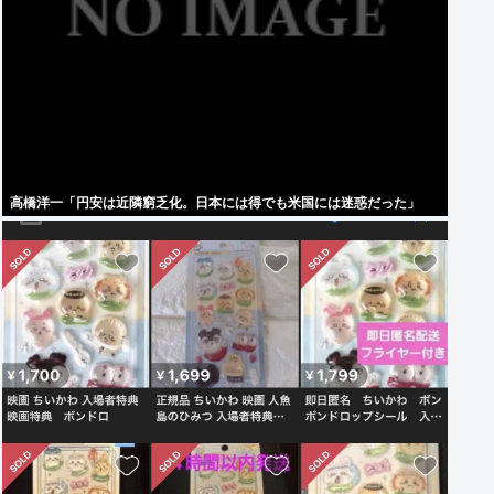
高橋洋一「円安は近隣窮乏化。日本には得でも米国には迷惑だった」