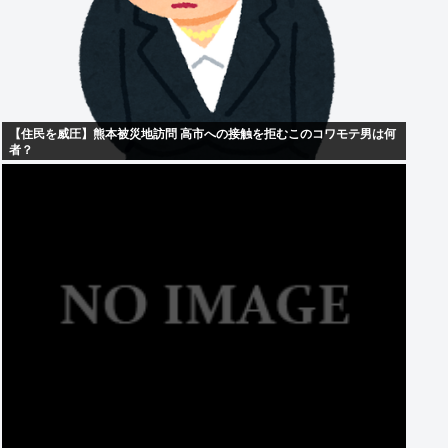
【住民を威圧】熊本被災地訪問 高市への接触を拒むこのコワモテ男は何
者？