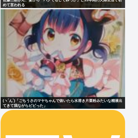
佐藤二朗さん、妻から「ハグでもしてみっか」と33年間の夫婦生活で初
めて言われる
(ヽ´ん`)「ごちうさのマヤちゃんで抜いたら水溶き片栗粉みたいな精液出
てきて我ながらビビった」