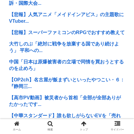
訴・国際大会...
【悲報】人気アニメ「メイドインアビス」の主題歌に
VTuber...
【悲報】スーパーファミコンのRPGでおすすめ教えて
大竹しのぶ「絶対に戦争を放棄する国であり続けよ
う」 平和への...
中国「日本は原爆被害者の立場で同情を買おうとする
のを止めろ」
【OP2ch】名古屋が飯まずいといったやつこい・６：
『静岡三...
【高市PV動画】被災者から首相「全部が全部ありが
たかったです...
【中華スタンダード】誰も欲しがらないEVを「売れ
たこと」にし...
ホーム
検索
トップ
サイドバー
イラン最高指導者のモジタバ・ハメネイ師が「危篤状