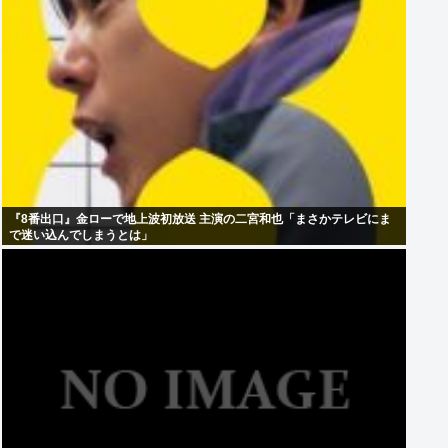
『8番出口』金ローで地上波初放送 主演の二宮和也「まさかテレビにま
で迷い込んでしまうとは」