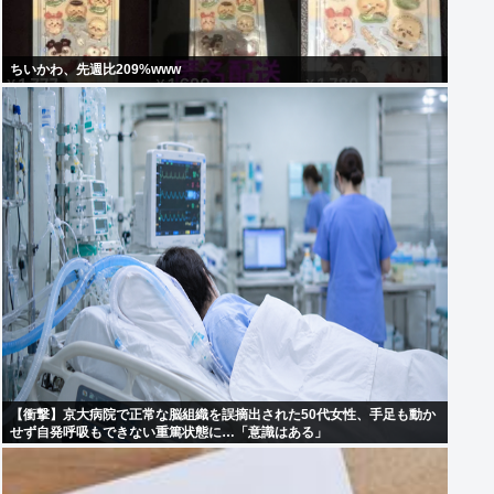
ちいかわ、先週比209%www
【衝撃】京大病院で正常な脳組織を誤摘出された50代女性、手足も動か
せず自発呼吸もできない重篤状態に…「意識はある」