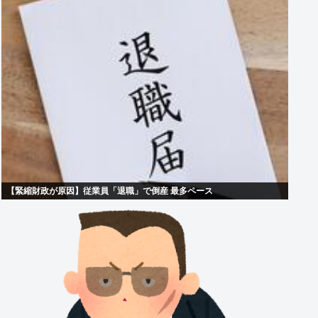
【緊縮財政が原因】従業員「退職」で倒産 最多ペース