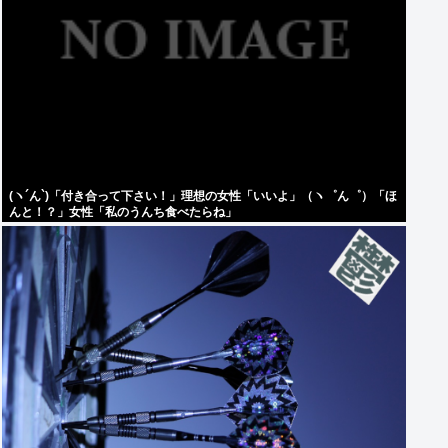
(ヽ´ん`)「付き合って下さい！」理想の女性「いいよ」（ヽ゜ん゜）「ほ
んと！？」女性「私のうんち食べたらね」