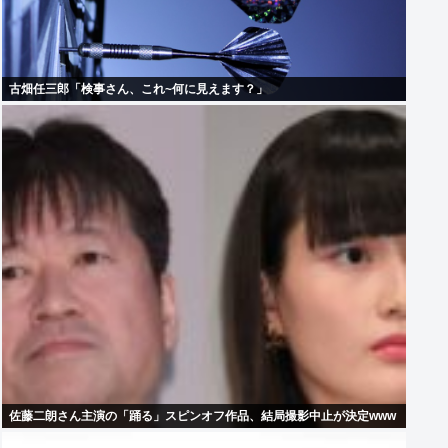
古畑任三郎「検事さん、これ~何に見えます？」
佐藤二朗さん主演の「踊る」スピンオフ作品、結局撮影中止が決定www