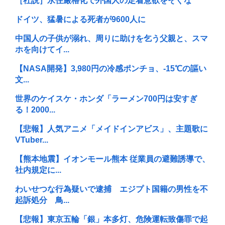
［社説］永住厳格化で外国人の定着意欲をそぐな
ドイツ、猛暑による死者が9600人に
中国人の子供が溺れ、周りに助けを乞う父親と、スマ
ホを向けてイ...
【NASA開発】3,980円の冷感ポンチョ、-15℃の謳い
文...
世界のケイスケ・ホンダ「ラーメン700円は安すぎ
る！2000...
【悲報】人気アニメ「メイドインアビス」、主題歌に
VTuber...
【熊本地震】イオンモール熊本 従業員の避難誘導で、
社内規定に...
わいせつな行為疑いで逮捕 エジプト国籍の男性を不
起訴処分 鳥...
【悲報】東京五輪「銀」本多灯、危険運転致傷罪で起