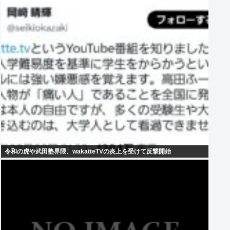
令和の虎や武田塾界隈、wakatteTVの炎上を受けて反撃開始