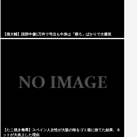
【堀大輔】誹謗中傷1万件で号泣も中身は「寝ろ」ばかりで大爆笑
【たこ焼き侮辱】スペイン人女性が大阪の味をゴミ箱に捨てた結果、ネ
ットが大炎上した理由