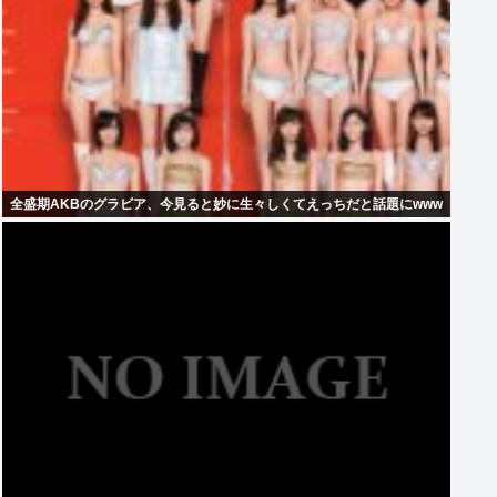
全盛期AKBのグラビア、今見ると妙に生々しくてえっちだと話題にwww