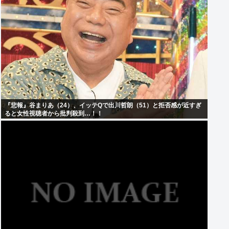
『悲報』谷まりあ（24）、イッテQで出川哲朗（51）と拒否感が近すぎ
ると女性視聴者から批判殺到…！！