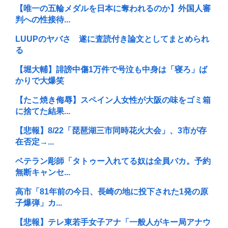
【唯一の五輪メダルを日本に奪われるのか】外国人審
判への性接待...
LUUPのヤバさ 遂に査読付き論文としてまとめられ
る
【堀大輔】誹謗中傷1万件で号泣も中身は「寝ろ」ば
かりで大爆笑
【たこ焼き侮辱】スペイン人女性が大阪の味をゴミ箱
に捨てた結果...
【悲報】8/22「琵琶湖三市同時花火大会」、3市が存
在否定→...
ベテラン彫師「タトゥー入れてる奴は全員バカ。予約
無断キャンセ...
高市「81年前の今日、長崎の地に投下された1発の原
子爆弾」カ...
【悲報】テレ東若手女子アナ「一般人がキー局アナウ