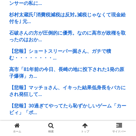
ンサーの私に...
杉村太蔵氏｢消費税減税は反対｡減税じゃなくて現金給
付を｣ 元...
石破さんの方が圧倒的に優秀。なのに高市が政権を取
ったのはおか...
【悲報】ショートスリーパー掘さん、ガチで積
む・・・・・・・・...
高市「81年前の今日、長崎の地に投下された1発の原
子爆弾」カ...
【悲報】マッチョさん、イキった結果低身長をバカに
され発狂して...
【悲報】30過ぎてやってたら恥ずかしいゲーム「カー
ビィ」「ポ...
天皇(皇族)ってなんでいるの?いなくても誰も困らない
よね？ ...
ホーム
検索
トップ
サイドバー