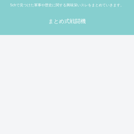
5chで見つけた軍事や歴史に関する興味深いスレをまとめていきます。
まとめ式戦闘機