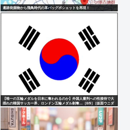
遺跡発掘物から飛鳥時代の革バッグポシェットを再現！
【唯一の五輪メダルを日本に奪われるのか】外国人審判への性接待で大
揺れの韓国サッカー界、ロンドン五輪メダル剝奪…［8/9］ [仮面ウニダ
ー★]