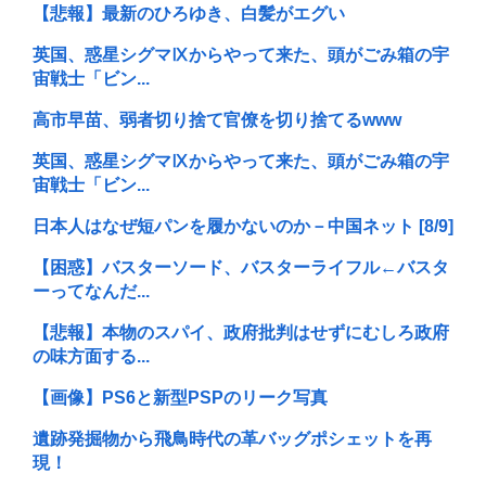
【悲報】最新のひろゆき、白髪がエグい
英国、惑星シグマⅨからやって来た、頭がごみ箱の宇
宙戦士「ビン...
高市早苗、弱者切り捨て官僚を切り捨てるwww
英国、惑星シグマⅨからやって来た、頭がごみ箱の宇
宙戦士「ビン...
日本人はなぜ短パンを履かないのか－中国ネット [8/9]
【困惑】バスターソード、バスターライフル←バスタ
ーってなんだ...
【悲報】本物のスパイ、政府批判はせずにむしろ政府
の味方面する...
【画像】PS6と新型PSPのリーク写真
遺跡発掘物から飛鳥時代の革バッグポシェットを再
現！