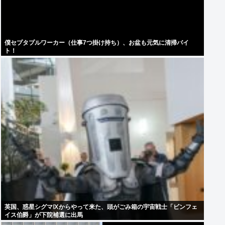
僕セプタプルワーカー（仕事7つ掛け持ち）、お盆も元気に清掃バイ
ト！
英国、惑星シグマⅨからやって来た、頭がごみ箱の宇宙戦士「ビンフェ
イス伯爵」が下院補選に出馬