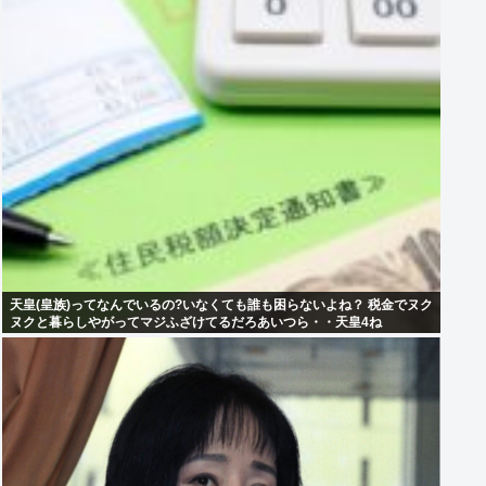
天皇(皇族)ってなんでいるの?いなくても誰も困らないよね？ 税金でヌク
ヌクと暮らしやがってマジふざけてるだろあいつら・・天皇4ね