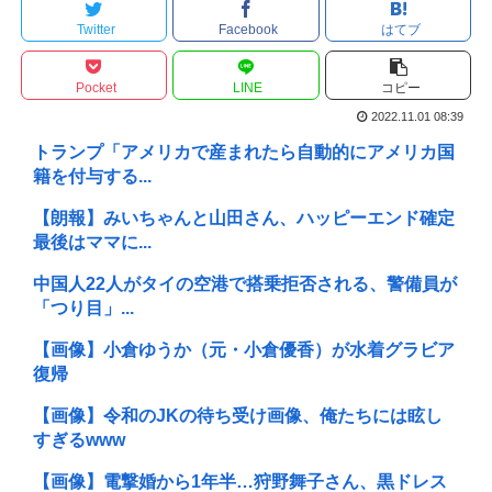
Twitter
Facebook
はてブ
Pocket
LINE
コピー
2022.11.01 08:39
トランプ「アメリカで産まれたら自動的にアメリカ国
籍を付与する...
【朗報】みいちゃんと山田さん、ハッピーエンド確定
最後はママに...
中国人22人がタイの空港で搭乗拒否される、警備員が
「つり目」...
【画像】小倉ゆうか（元・小倉優香）が水着グラビア
復帰
【画像】令和のJKの待ち受け画像、俺たちには眩し
すぎるwww
【画像】電撃婚から1年半…狩野舞子さん、黒ドレス