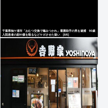
千葉県袖ケ浦市「おむつ交換で噛みつかれ」看護助手の男を逮捕 90歳
入院患者の顔や腹を殴るなどケガさせた疑い [8/6]