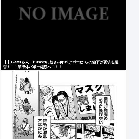
【 】CXMTさん、Huaweiに続きApple(アポー)からの値下げ要求も拒
否！！！半導体バボー継続へ！！！