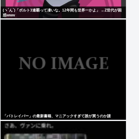
(ヽ´ん`)「ボルト3連覇って凄いな。12年間も世界一かよ」 ←Z世代が困
惑www
「パトレイバー」の最新書籍、マニアックすぎて誰が買うのか謎