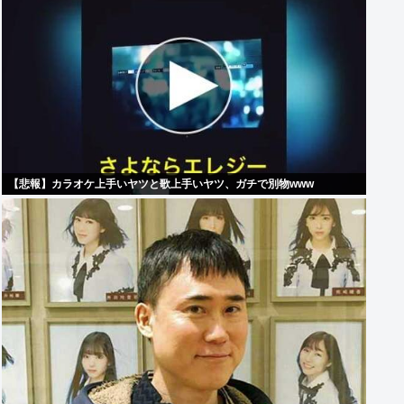
【悲報】カラオケ上手いヤツと歌上手いヤツ、ガチで別物www