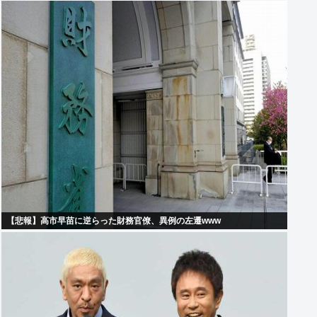
【悲報】高市早苗に逆らった財務官僚、異例の左遷www