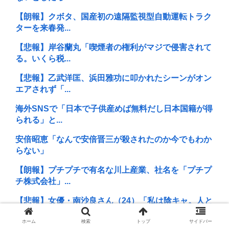
【朗報】クボタ、国産初の遠隔監視型自動運転トラク
ターを来春発...
【悲報】岸谷蘭丸「喫煙者の権利がマジで侵害されて
る。いくら税...
【悲報】乙武洋匡、浜田雅功に叩かれたシーンがオン
エアされず「...
海外SNSで「日本で子供産めば無料だし日本国籍が得
られる」と...
安倍昭恵「なんで安倍晋三が殺されたのか今でもわか
らない」
【朗報】プチプチで有名な川上産業、社名を「プチプ
チ株式会社」...
【悲報】女優・南沙良さん（24）「私は陰キャ。人と
話したくな...
ホーム
検索
トップ
サイドバー