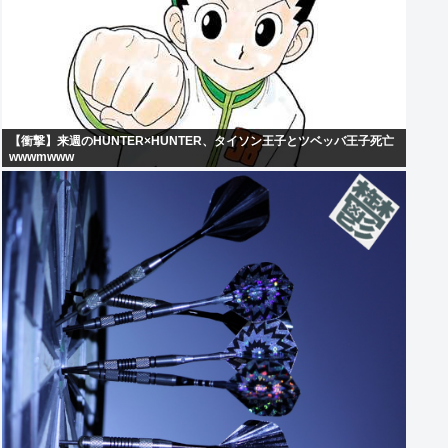
【衝撃】来週のHUNTER×HUNTER、タイソン王子とツベッバ王子死亡
wwwmwww