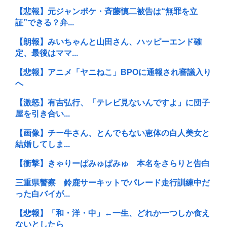
【悲報】元ジャンポケ・斉藤慎二被告は“無罪を立
証”できる？弁...
【朗報】みいちゃんと山田さん、ハッピーエンド確
定、最後はママ...
【悲報】アニメ「ヤニねこ」BPOに通報され審議入り
へ
【激怒】有吉弘行、「テレビ見ないんですよ」に団子
屋を引き合い...
【画像】チー牛さん、とんでもない恵体の白人美女と
結婚してしま...
【衝撃】きゃりーぱみゅぱみゅ 本名をさらりと告白
三重県警察 鈴鹿サーキットでパレード走行訓練中だ
った白バイが...
【悲報】「和・洋・中」←一生、どれか一つしか食え
ないとしたら