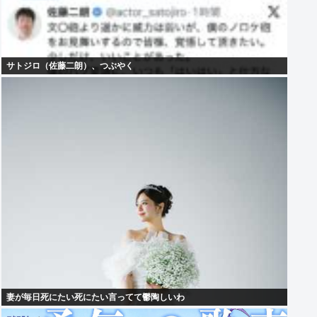
サトジロ（佐藤二朗）、つぶやく
妻が毎日死にたい死にたい言ってて鬱陶しいわ