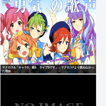
マクロスΔ「キャラS、曲S、ライブSです」←マクロスFより跳ねなかっ
た理由