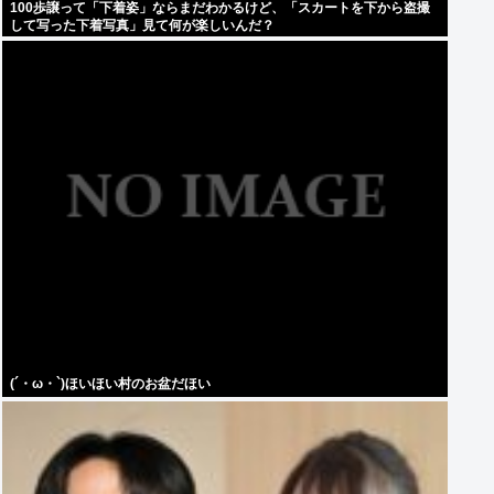
100歩譲って「下着姿」ならまだわかるけど、「スカートを下から盗撮
して写った下着写真」見て何が楽しいんだ？
(´・ω・`)ほいほい村のお盆だほい