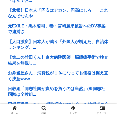
「なんでお...
【悲報】日本人「円安はアカン。円高にしろ」←これ
なんでなんや
元EXILE・黒木啓司、妻・宮崎麗果被告へのDV事案
で逮捕さ...
【人口激変】日本人が減り「外国人が増えた」自治体
ランキング、...
【第二の竹田くん】京大病院医師 脳腫瘍手術で検査
結果を無視し...
お弁当屋さん、消費税が１％になっても価格は据え置
く決意www
日教組「同志社国が責めを負うのは当然」(※同志社
国際は全教組...
国税局職員（25）、税務調査で知り合った納税者の自
宅に出入り...
ホーム
検索
トップ
サイドバー