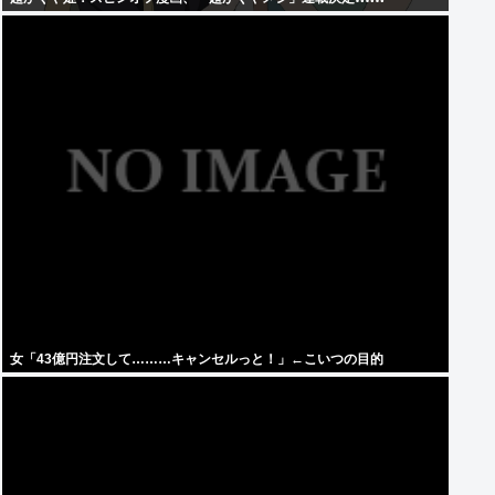
女「43億円注文して………キャンセルっと！」←こいつの目的