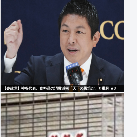
【参政党】神谷代表、食料品の消費減税「天下の愚策だ」と批判 ★3