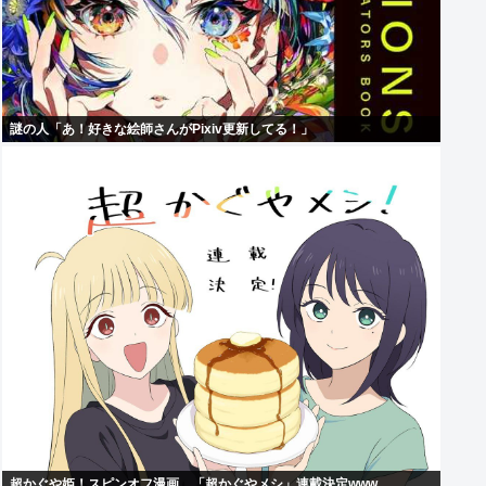
謎の人「あ！好きな絵師さんがPixiv更新してる！」
超かぐや姫！スピンオフ漫画、「超かぐやメシ」連載決定www