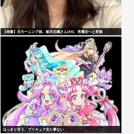
【画像】元モーニング娘。飯田圭織さん(44)、美魔女へと変貌
はっきり言う、プリキュア見た事ない