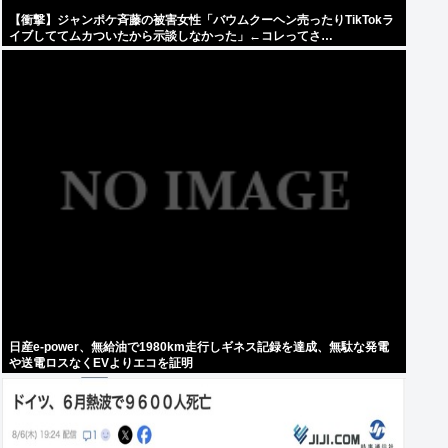
【衝撃】ジャンポケ斉藤の被害女性「バウムクーヘン売ったりTikTokラ
イブしててムカついたから示談しなかった」←コレってさ…
日産e-power、無給油で1980km走行しギネス記録を達成、無駄な発電
や送電ロスなくEVよりエコを証明