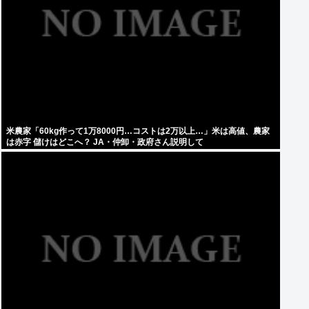
米農家「60kg作って1万8000円…コストは2万以上…」米は高値、農家
は赤字 儲けはどこへ？ JA・仲卸・政府さん説明して