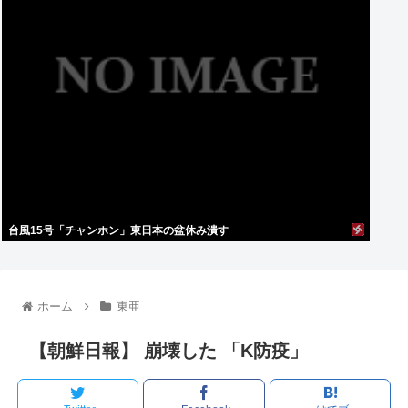
台風15号「チャンホン」東日本の盆休み潰す
ホーム
東亜
【朝鮮日報】 崩壊した 「K防疫」