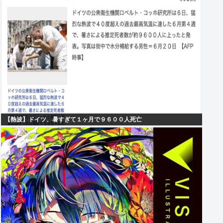
【熱波】ドイツ、暑すぎて１ヶ月で９６００人死亡