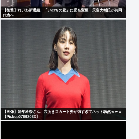
【衝撃】れいわ新選組、「いのちの党」に党名変更 天畠大輔氏が共同
代表へ
【画像】能年玲奈さん、穴あきスカート姿が強すぎてネット騒然ｗｗｗ
【Pickup07092033】