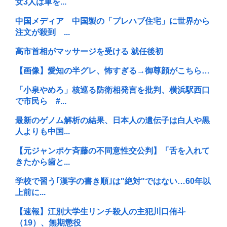
女3人は車を...
中国メディア 中国製の「プレハブ住宅」に世界から
注文が殺到 ...
高市首相がマッサージを受ける 就任後初
【画像】愛知の半グレ、怖すぎる→御尊顔がこちら…
「小泉やめろ」核巡る防衛相発言を批判、横浜駅西口
で市民ら #...
最新のゲノム解析の結果、日本人の遺伝子は白人や黒
人よりも中国...
【元ジャンポケ斉藤の不同意性交公判】「舌を入れて
きたから歯と...
学校で習う｢漢字の書き順｣は"絶対"ではない…60年以
上前に...
【速報】江別大学生リンチ殺人の主犯川口侑斗
（19）、無期懲役