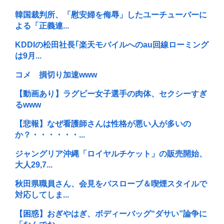
韓国裁判所、「慰安婦を侮辱」したユーチューバーに
よる「正義連...
KDDIの松田社長｢楽天モバイルへのau回線ローミング
は9月...
コメ 損切り加速www
【動画あり】ラグビー女子選手の肉体、セクシーすぎ
るwww
【悲報】なぜ看護師さんは性格が悪い人が多いの
か？・・・・・・...
ジャングリア沖縄「ロイヤルチケット」の販売開始、
大人29,7...
秋田県職員さん、会見をバスローブ＆喫煙スタイルで
対応してしま...
【困惑】おぎやはぎ、ボディーバッグ“ダサい”論争に