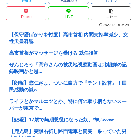
Twitter
Facebook
はてブ
Pocket
LINE
コピー
2022.12.15 05:36
【保守層ばかりを忖度】高市首相 内閣支持率減少、女
性天皇容認...
高市首相がマッサージを受ける 就任後初
ぜんじろう「高市さんの被災地視察動画は北朝鮮の記
録映画かと思...
【朗報】悠仁さま、ついに自力で『テント設営』！国
民感動の嵐w...
ライフとかマルエツとか、特に何の取り柄もないスー
パーが東京で...
【悲報】17歳で無期懲役になった奴、怖いwww
【鹿児島】突然右折し路面電車と衝突 乗っていた男