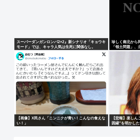
スーパーダンガンロンパ2×2』新シナリオ「キョウキ
珍しく南北から
モード」では、キャラ人気は生死に関係なし。
「領土問題」、
【画像】X民さん「ニンニクが青い！こんなの食えな
【悲報】楽しん
い！」
因縁”を明かした
目・・・・・・