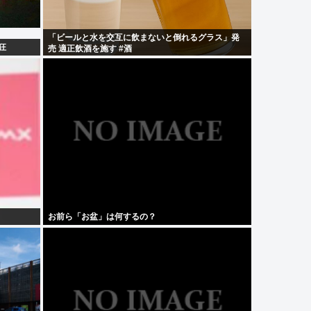
「ビールと水を交互に飲まないと倒れるグラス」発
狂
売 適正飲酒を施す #酒
お前ら「お盆」は何するの？