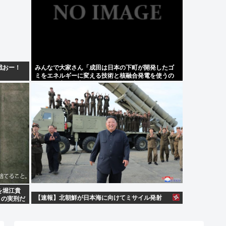
戦おー！
みんなで大家さん「成田は日本の下町が開発したゴ
ミをエネルギーに変える技術と核融合発電を使うの
でエコで高い資産価値があり利益が出る
を堀江貴
【速報】北朝鮮が日本海に向けてミサイル発射
月の実刑だ