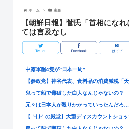
ホーム
東亜
【朝鮮日報】菅氏「首相になれ
ては言及なし
Twitter
Facebook
はてブ
中露軍艦4隻が”日本一周”
【参政党】神谷代表、食料品の消費減税「天
鬼って船で難破した白人なんじゃないの？
元々は日本人が殴りかかっていったんだろ…
【╰⋃╯の殿堂】大型ディスカウントショップ
鬼って船で難破した白人なんじゃないの？