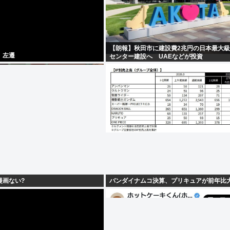
【朗報】秋田市に建設費2兆円の日本最大級
、左遷
センター建設へ UAEなどが投資
漫画ない?
バンダイナムコ決算、プリキュアが前年比