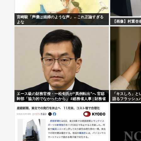
宮崎駿「声優は娼婦のような声」←これ正論すぎる
【画像】村重杏奈
よな
エース級の財務官僚・一松旬氏が“異例転出”へ 官邸
「キスしろ」と
幹部「協力的でなかったから」 #総務省人事 | 財務省
語るフラッシュ
には失われた30年の責任とって欲しい
前の生活を奪った
た瞬間からこの