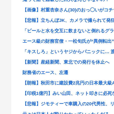
【画像】村重杏奈さん(30)のおっ◯いがコチ
【悲報】立ちんぼJK、カメラで撮られて発
「ビールと水を交互に飲まないと倒れるグラス
エース級の財務官僚・一松旬氏が“異例転出”へ
「キスしろ」というヤジからパニックに… 渡
【新聞】産経新聞、東北での発行を休止へ
財務省のエース、左遷
【朗報】秋田市に建設費2兆円の日本最大級AI
【印税1億円】みい山田、ネット叩きに必死な
【悲報】ジモティーで車購入の20代男性、リー