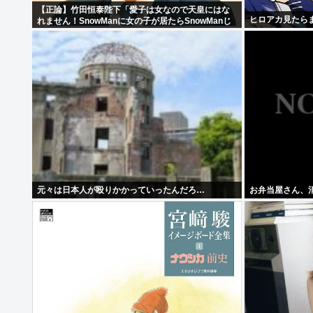
【正論】竹田恒泰陛下「愛子は女なので天皇にはな
ヒロアカ見たら
れません！SnowManに女の子が居たらSnowManじ
ゃないでしょ？」
元々は日本人が殴りかかっていったんだろ…
お弁当屋さん、