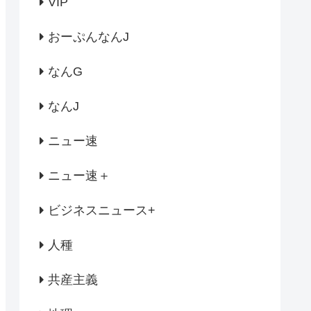
VIP
おーぷんなんJ
なんG
なんJ
ニュー速
ニュー速＋
ビジネスニュース+
人種
共産主義