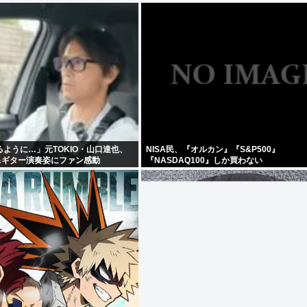
ように…」元TOKIO・山口達也、
NISA民、『オルカン』『S&P500』
&ギター演奏姿にファン感動
『NASDAQ100』しか買わない