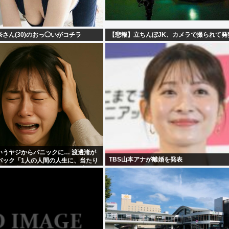
さん(30)のおっ◯いがコチラ
【悲報】立ちんぼJK、カメラで撮られて発
いうヤジからパニックに… 渡邊渚が
TBS山本アナが離婚を発表
バック「1人の人間の人生に、当たり
人が全て悪い」 | 楽しんごが出てき
表情で