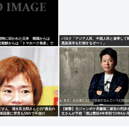
同時に叩かれた日本 韓国からは
パヨク「アジア人民、中国人民と連帯して
北朝鮮からは「トマホーク発射」で
悪政高市を打倒するぞー！」
ごさん、清水良太郎さんとの“過去の
【衝撃】元ジャンポケ斉藤慎二被告の判決
落語家に苦言もSNSで不信の
文さんが予想「僕は懲役4年求刑で2年6か
・・・
ったが…」・・・・・・・・・