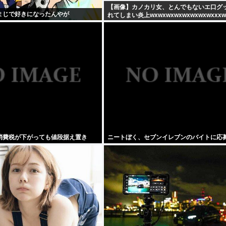
【画像】カノカリ女、とんでもないエ口グ
まじで好きになったんやが
れてしまい炎上wxwxwxwxwxwxwxwxxxw
消費税が下がっても値段据え置き
ニートぼく、セブンイレブンのバイトに応