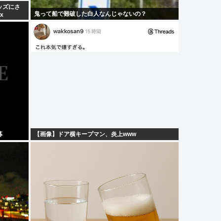
ッズにさ
鬼って船で難破した白人なんじゃないの？
x
募
【画像】ドア横キープマン、炎上www