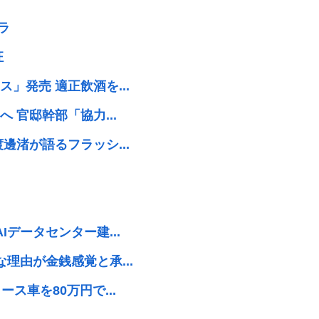
ラ
狂
」発売 適正飲酒を...
 官邸幹部「協力...
邊渚が語るフラッシ...
データセンター建...
理由が金銭感覚と承...
ス車を80万円で...