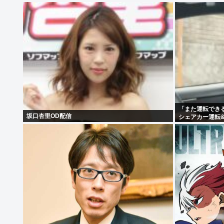
「また運転できる
坂口杏里OD配信
シェアカー運転