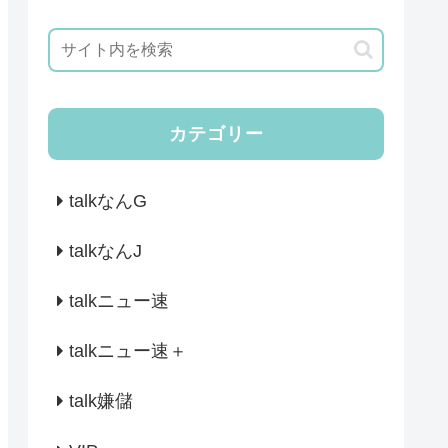
カテゴリー
talkなんG
talkなんJ
talkニュー速
talkニュー速＋
talk嫌儲