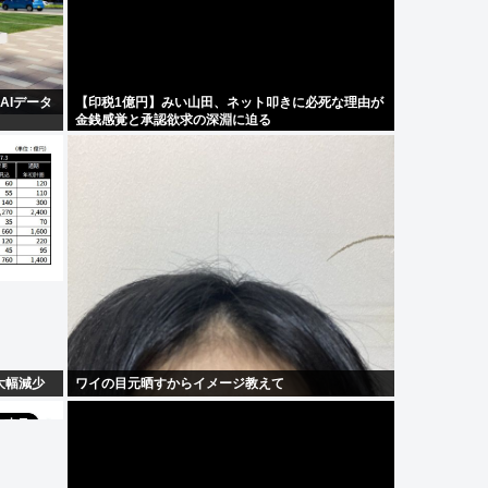
AIデータ
【印税1億円】みい山田、ネット叩きに必死な理由が
金銭感覚と承認欲求の深淵に迫る
大幅減少
ワイの目元晒すからイメージ教えて