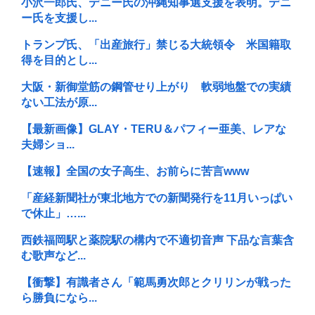
小沢一郎氏、デニー氏の沖縄知事選支援を表明。デニ
ー氏を支援し...
トランプ氏、「出産旅行」禁じる大統領令 米国籍取
得を目的とし...
大阪・新御堂筋の鋼管せり上がり 軟弱地盤での実績
ない工法が原...
【最新画像】GLAY・TERU＆パフィー亜美、レアな
夫婦ショ...
【速報】全国の女子高生、お前らに苦言www
「産経新聞社が東北地方での新聞発行を11月いっぱい
で休止」…...
西鉄福岡駅と薬院駅の構内で不適切音声 下品な言葉含
む歌声など...
【衝撃】有識者さん「範馬勇次郎とクリリンが戦った
ら勝負になら...