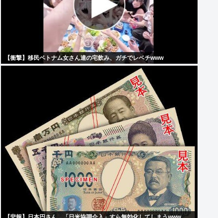
【衝撃】移民ベトナム女さん達の宅飲み、ガチでレベチwww
【悲報】日本円さん、「日米協調介入」すら無効化してしまうwww