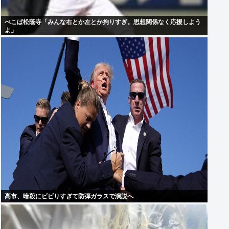
ぺこぱ松蔭寺「みんな右とか左とか拘りすぎ。思想関係なく応援しよう
よ」
高市、暗殺にビビりすぎて防弾ガラスで演説へ