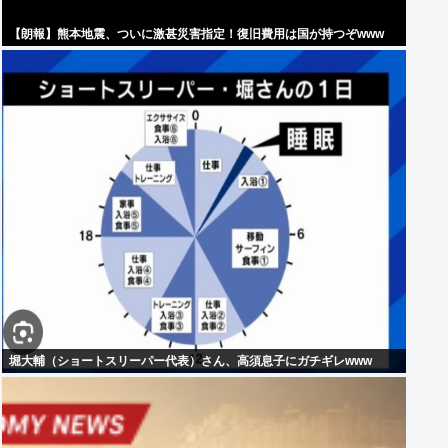
【朗報】熊本地震、ついに激甚災害指定！復旧費用は国が持つぞwww
堀大輔（ショートスリーパー代表）さん、高須息子にガチギレwww