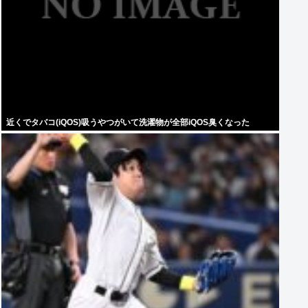
近くでタバコ(iQOS)吸うやつがいて洗濯物が全部iQOS臭くなった