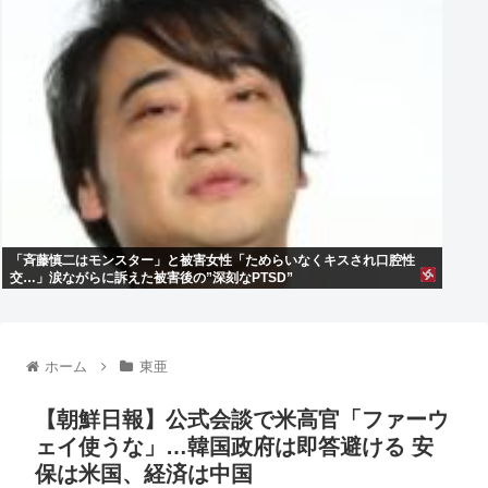
「斉藤慎二はモンスター」と被害女性「ためらいなくキスされ口腔性
交…」涙ながらに訴えた被害後の”深刻なPTSD”
ホーム
東亜
【朝鮮日報】公式会談で米高官「ファーウ
ェイ使うな」…韓国政府は即答避ける 安
保は米国、経済は中国