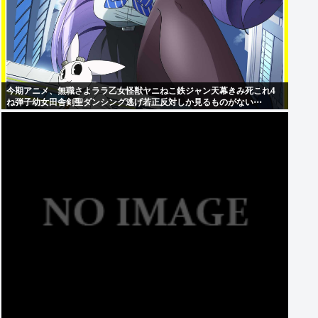
今期アニメ、無職さよララ乙女怪獣ヤニねこ鉄ジャン天幕きみ死これ4
ね弾子幼女田舎剣聖ダンシング逃げ若正反対しか見るものがない⋯