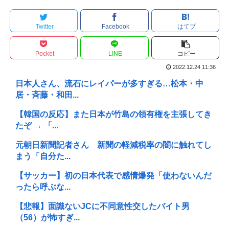
Twitter
Facebook
はてブ
Pocket
LINE
コピー
2022.12.24 11:36
日本人さん、流石にレイパーが多すぎる…松本・中
居・斉藤・和田...
【韓国の反応】また日本が竹島の領有権を主張してき
たぞ → 「...
元朝日新聞記者さん 新聞の軽減税率の闇に触れてし
まう「自分た...
【サッカー】初の日本代表で感情爆発「使わないんだ
ったら呼ぶな...
【悲報】面識ないJCに不同意性交したバイト男
（56）が怖すぎ...