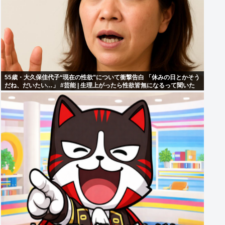
55歳・大久保佳代子“現在の性欲”について衝撃告白 「休みの日とかそう
だね、だいたい…」 #芸能 | 生理上がったら性欲皆無になるって聞いた
ことあるけどどうなん