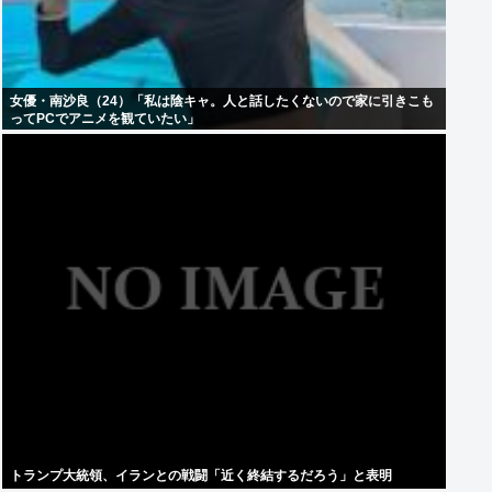
女優・南沙良（24）「私は陰キャ。人と話したくないので家に引きこも
ってPCでアニメを観ていたい」
トランプ大統領、イランとの戦闘「近く終結するだろう」と表明