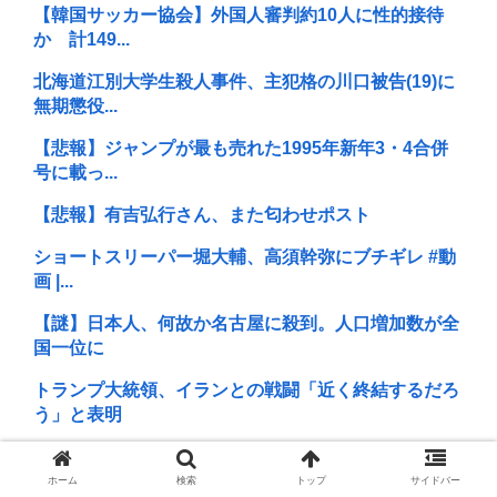
【韓国サッカー協会】外国人審判約10人に性的接待
か 計149...
北海道江別大学生殺人事件、主犯格の川口被告(19)に
無期懲役...
【悲報】ジャンプが最も売れた1995年新年3・4合併
号に載っ...
【悲報】有吉弘行さん、また匂わせポスト
ショートスリーパー堀大輔、高須幹弥にブチギレ #動
画 |...
【謎】日本人、何故か名古屋に殺到。人口増加数が全
国一位に
トランプ大統領、イランとの戦闘「近く終結するだろ
う」と表明
【埼玉】クルド人等の外国人問題と戦う河合ゆうすけ
議員 埼玉県...
ホーム
検索
トップ
サイドバー