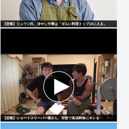
【悲報】リュウジ氏、冷やし中華は「ダルい料理トップ10に入る」
【悲報】ショートスリーパー堀さん、対面で高須幹弥にキレる