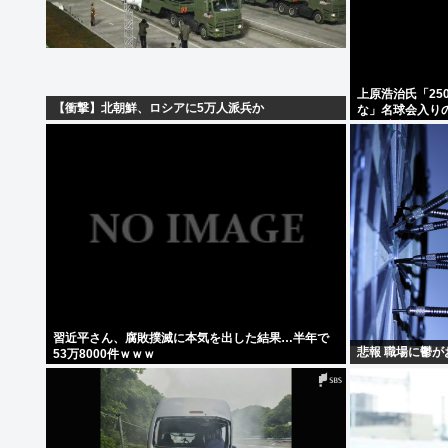
上原浩治氏「25
【衝撃】北朝鮮、ロシアに5万人派兵か
な」名球会入りの
2000安打のハ
習近平さん、腐敗撲滅に本気を出した結果…半年で
悲報 職場に鬱が
53万8000件ｗｗｗ