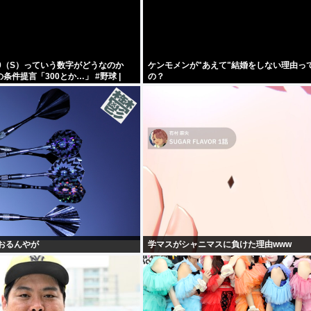
0（S）っていう数字がどうなのか
ケンモメンが"あえて"結婚をしない理由っ
条件提言「300とか…」 #野球 |
の？
ードルが低い
おるんやが
学マスがシャニマスに負けた理由www