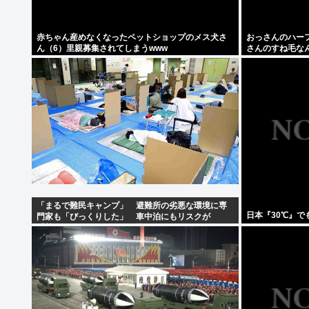
赤ちゃん産めなくなったペットショップのメス犬さ
おっさんのハー
ん（6）里親募集されてしまうwww
さんのすね毛な
「まるで難民キャンプ」 避難所の劣悪な環境に専
日本『30℃』で
門家も「びっくりした」 車中泊にもリスクが
「熱したフライパンに飛び込むようなもの」