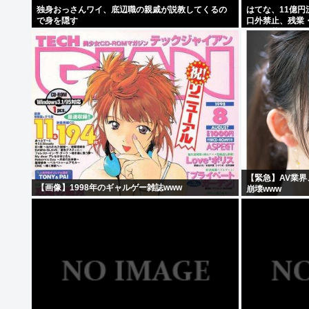
独身おっさんワイ、底辺職の親戚が説教してくるの
はてな、11億円
で身を隠す
口外禁止、残業
すぎて草はえる
【緊急】AV業界
【画像】1998年のギャルゲー雑誌www
崩壊www