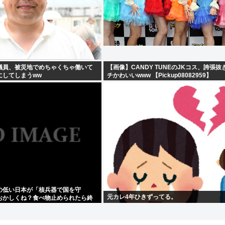
議員、被災地でめちゃくちゃ働いて
【画像】CANDY TUNEのJKコス、誇張
にしてしまうww
チかわいいwww 【Pickup08082959】
の低い日本が「核兵器で国を守
元カレ4年ひきずってる。
おかしくね？食べ物止められたら終