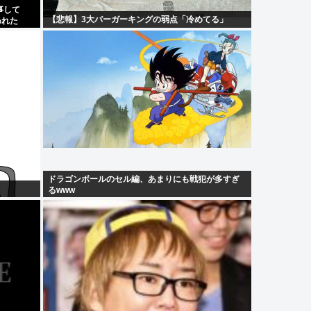
事して
【悲報】3大バーガーキングの弱点「冷めてる」
われた
ドラゴンボールのセル編、あまりにも戦犯が多すぎ
るwww