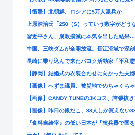
【衝撃】北朝鮮、ロシアに5万人派兵か
上原浩治氏「250（S）っていう数字がどうな
習近平さん、腐敗撲滅に本気を出した結果…半年で
中国、三峡ダムが全開放流。長江流域で深刻
長崎に乗り込んで来たパヨク活動家「平和憲法
【静岡】結婚式の衣装合わせに向かった夫婦「
【画像】へずま議員、被災地でめちゃくちゃ働
【画像】CANDY TUNEのJKコス、誇張抜き
【画像】昨日の銀だこ、88人しか買えない88
『食料自給率』の低い日本が「核兵器で国を守