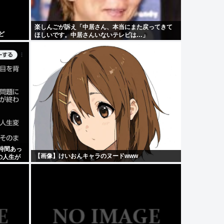
楽しんごが訴え「中居さん、本当にまた戻ってきて
ど
ほしいです。中居さんいないテレビは…」
時間あっ
【画像】けいおんキャラのヌードwww
の人生が