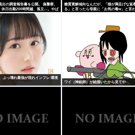
流出の調査報告書を公開。 偽警察、
糖質寛解傾向なんだが、「猫が満足げな返
・休日出勤200時間越、孤立…。やば
る」と言ったら母親に「お気の毒w」と言
、ぶっ壊れ最強が現れインフレ 環境
ワイ（神絵師）が絵描いたから見てや