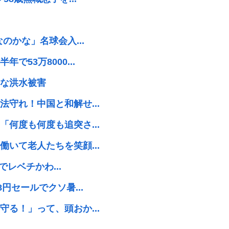
のかな」名球会入...
53万8000...
な洪水被害
守れ！中国と和解せ...
何度も何度も追突さ...
いて老人たちを笑顔...
でレベチかわ...
円セールでクソ暑...
る！」って、頭おか...