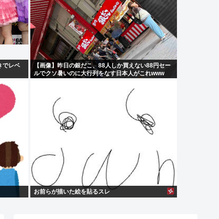
抜きでレベ
【画像】昨日の銀だこ、88人しか買えない88円セー
ルでクソ暑いのに大行列をなす日本人がこれwww
お前らが描いた絵を貼るスレ