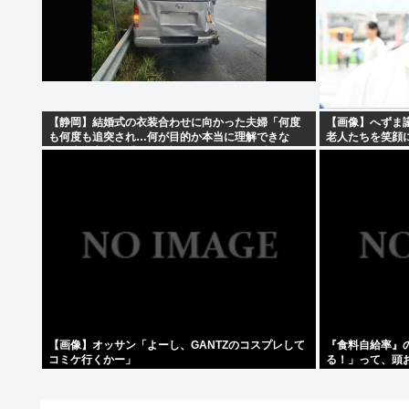
【静岡】結婚式の衣装合わせに向かった夫婦「何度
【画像】へずま
も何度も追突され…何が目的か本当に理解できな
老人たちを笑顔
い」東名高速で「死の恐怖」約1.7キロの追突！
【画像】オッサン「よーし、GANTZのコスプレして
『食料自給率』
コミケ行くかー」
る！」って、頭
わりじゃん