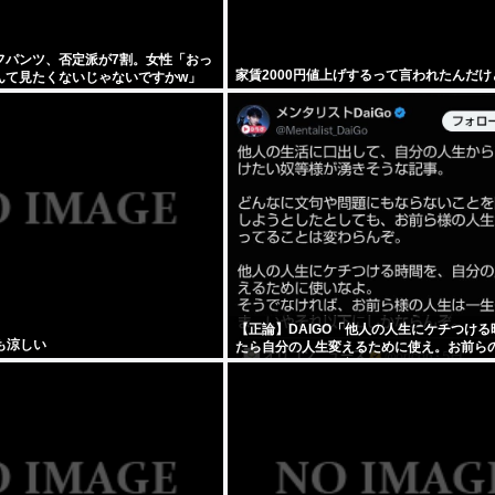
フパンツ、否定派が7割。女性「おっ
家賃2000円値上げするって言われたんだけ
んて見たくないじゃないですかw」
【正論】DAIGO「他人の人生にケチつける
も涼しい
たら自分の人生変えるために使え。お前ら
終わってることは変わらんぞ」