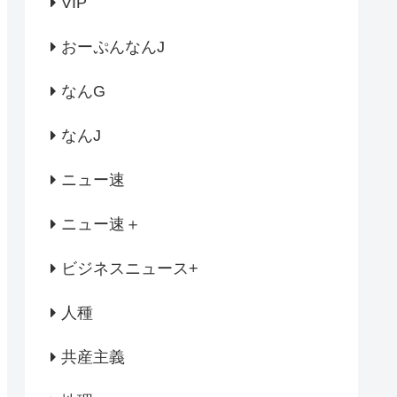
VIP
おーぷんなんJ
なんG
なんJ
ニュー速
ニュー速＋
ビジネスニュース+
人種
共産主義