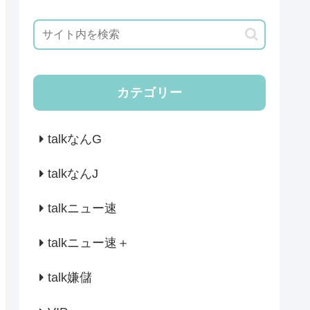
カテゴリー
talkなんG
talkなんJ
talkニュー速
talkニュー速＋
talk嫌儲