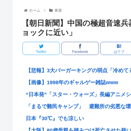
ホーム
東亜
【朝日新聞】中国の極超音速兵
ョックに近い」
Twitter
Facebook
はてブ
【悲報】3大バーガーキングの弱点「冷めて
【画像】1998年のギャルゲー雑誌www
“日本発”「スター・ウォーズ」長編アニメシリ
「まるで難民キャンプ」 避難所の劣悪な環境
日本『30℃』でも涼しい
【大阪】80歳母親を踏みつけ死亡させた疑い 5