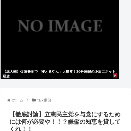
【堀大輔】仮眠発覚で「寝とるやん」大爆笑！30分睡眠の矛盾にネット
騒然
ホーム
talk嫌儲
【徹底討論】立憲民主党を与党にするため
には何が必要や！！？嫌儲の知恵を貸して
くれ！！