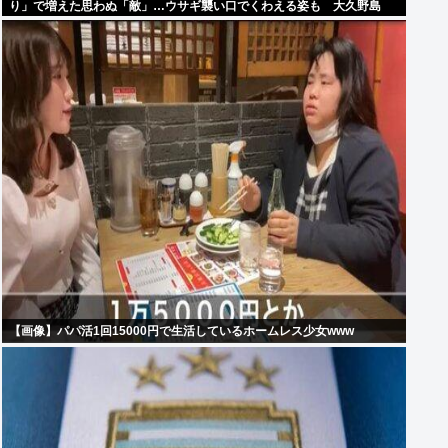
り」で増えた思わぬ「敵」…ウサギ襲い口でくわえる姿も 大久野島
【画像】パパ活1回15000円で生活しているホームレス少女www