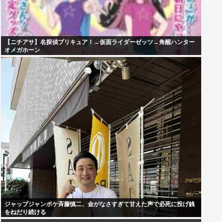
【ニチアサ】名探偵プリキュア！→仮面ライダーゼッツ→角醒ハンター
オメガホーン
ジャップジャンポケ斉藤慎二、金がなさすぎて甘えた声で必死に投げ銭
をねだり続ける