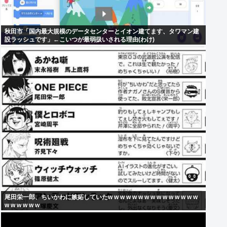
秋田市「国内最大規模のデータセンターとイオン建てます、タワマン建
設ラッシュです」←こいつが最弱扱いされる理由(わけ)
尾田栄一郎、ちいかわに嫉妬していたw w w w w w w w w w w w w w w
w w w w w w