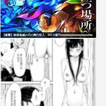
【衝撃】映画鬼滅の刃の興行収入、407.5億円wwwwwwwwwwwwwww