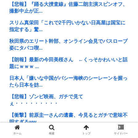
【悲報】『踊る大捜査線』佐藤二朗主演スピンオフ、
撮影中止が正...
スリム真栄田「これで2千円いかない日高屋は国宝に
指定する」驚...
秋田県のエリート幹部、オンライン会見でバスローブ
姿にタバコ喫...
【朗報】最新の今田美桜さん ←くっそかわいいと話
題にｗｗｗ ...
日本人「嫌いな中国がバシー海峡のシーレーンを握っ
たら日本を妨...
【悲報】ゾンビ映画、ガチで見て
ぇ・・・・・・・・・
【衝撃】前原圭一さんの遺書、今見るとガチで意味不
明すぎるww...
【悲報】お前の親「施設には絶対に入らない、お前が
ホーム
検索
トップ
サイドバー