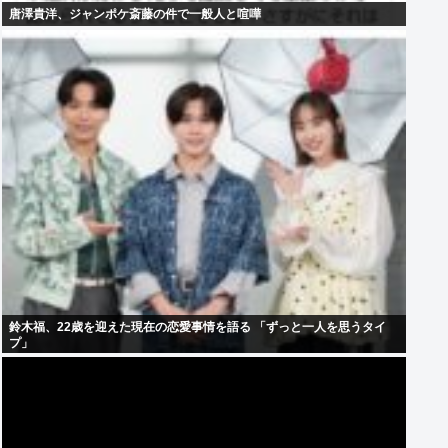
唐澤貴洋、ジャンポケ斎藤の件で一般人と喧嘩
鈴木福、22歳を迎えた現在の恋愛事情を語る 「ずっと一人を思うタイ
プ」