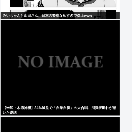
みいちゃんと山田さん、日本の警察なめすぎで炎上www
【米卸・木徳神糧】84%減益で「自業自得」の大合唱、消費者離れが招
いた逆説