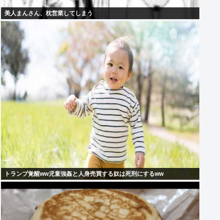
美人まんさん、枕営業してしまう
トランプ覚醒ww児童強姦と人身売買する奴は死刑にするww