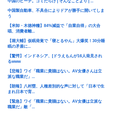
中国のビーチ。ゴミだらけ | そんなことより | ...
中国製自動車、不具合によりドアが勝手に開いてしま
う
【米卸・木徳神糧】84%減益で「自業自得」の大合
唱、消費者離...
【堀大輔】仮眠発覚で「寝とるやん」大爆笑！30分睡
眠の矛盾に...
【驚愕】インドネシア、[ドラえもんが16人発見され
るwww
【悲報】ワイ「職業に貴賤はない。AV女優さんは立
派な職業だ」...
【朗報】八村塁、人種差別的な声に対して「日本で生
まれ日本で育...
【緊急】ワイ「職業に貴賤はない。AV女優は立派な
職業だ」敵「...