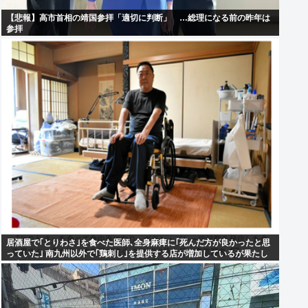
【悲報】高市首相の靖国参拝「適切に判断」 …総理になる前の昨年は
参拝
居酒屋で｢とりわさ｣を食べた医師､全身麻痺に｢死んだ方が良かったと思
っていた｣ 南九州以外で｢鶏刺し｣を提供する店が増加しているが果たし
て安全なのか