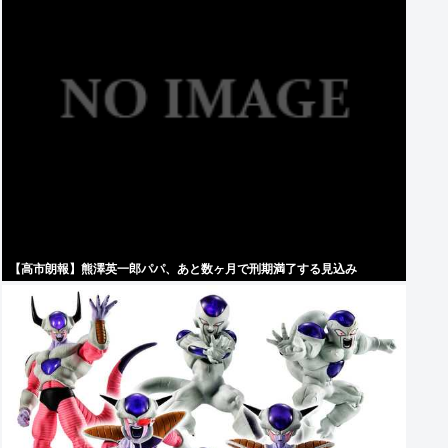
【高市朗報】熊澤英一郎パパ、あと数ヶ月で刑期満了する見込み