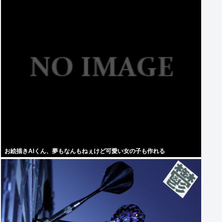
お絵描きAIくん、夢もなんもねぇけど可愛い女の子も作れる