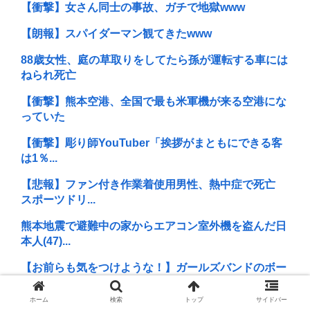
【衝撃】女さん同士の事故、ガチで地獄www
【朗報】スパイダーマン観てきたwww
88歳女性、庭の草取りをしてたら孫が運転する車には
ねられ死亡
【衝撃】熊本空港、全国で最も米軍機が来る空港にな
っていた
【衝撃】彫り師YouTuber「挨拶がまともにできる客
は1％...
【悲報】ファン付き作業着使用男性、熱中症で死亡
スポーツドリ...
熊本地震で避難中の家からエアコン室外機を盗んだ日
本人(47)...
【お前らも気をつけような！】ガールズバンドのボー
カルさん、客...
ホーム
検索
トップ
サイドバー
警視庁の担当者「飯塚幸三を逮捕しなくていい理由を