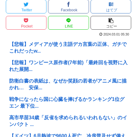
Twitter
Facebook
はてブ
Pocket
LINE
コピー
2024.03.01 05:30
【悲報】メディアが使う主語デカ言葉の正体、ガチで
これだったw...
【悲報】ワンピース原作者(7年前)「最終回を視野に入
れた展開...
防衛白書の表紙は、なぜか笑顔の若者がアニメ風に描
かれ… 安保...
戦争になったら国に心臓を捧げるかランキング1位グ
エン 最下位...
高市早苗34歳「反省を求められるいわれもない」のイ
ンパクト ...
【ドイツ】6月熱波で9600人死亡 冷房普及せず備え