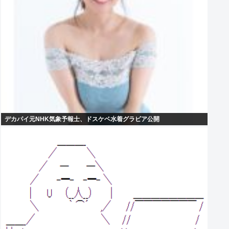
デカパイ元NHK気象予報士、ドスケベ水着グラビア公開