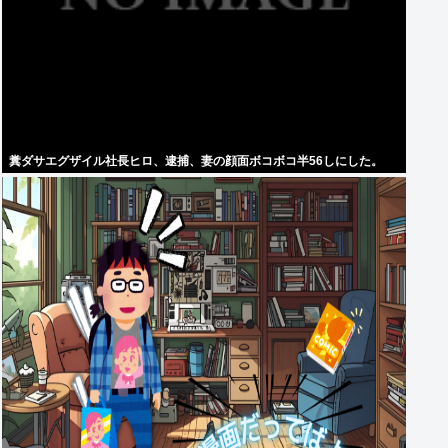
糞ダサエグザイル社長ヒロ、逮捕、妻の顔面ボコボコ半56しにした。