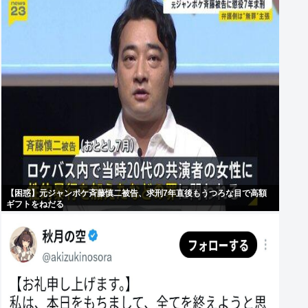
【困惑】元ジャンポケ斉藤慎二被告、求刑7年直後もうつろな目で高額
ギフトをねだる