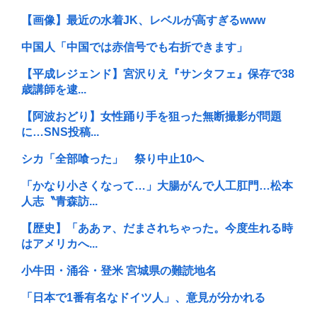
【画像】最近の水着JK、レベルが高すぎるwww
中国人「中国では赤信号でも右折できます」
【平成レジェンド】宮沢りえ『サンタフェ』保存で38
歳講師を逮...
【阿波おどり】女性踊り手を狙った無断撮影が問題
に…SNS投稿...
シカ「全部喰った」 祭り中止10へ
「かなり小さくなって…」大腸がんで人工肛門…松本
人志〝青森訪...
【歴史】「ああァ、だまされちゃった。今度生れる時
はアメリカへ...
小牛田・涌谷・登米 宮城県の難読地名
「日本で1番有名なドイツ人」、意見が分かれる