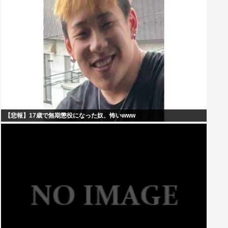
【悲報】17歳で無期懲役になった奴、怖いwww