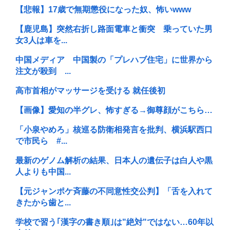
【悲報】17歳で無期懲役になった奴、怖いwww
【鹿児島】突然右折し路面電車と衝突 乗っていた男
女3人は車を...
中国メディア 中国製の「プレハブ住宅」に世界から
注文が殺到 ...
高市首相がマッサージを受ける 就任後初
【画像】愛知の半グレ、怖すぎる→御尊顔がこちら…
「小泉やめろ」核巡る防衛相発言を批判、横浜駅西口
で市民ら #...
最新のゲノム解析の結果、日本人の遺伝子は白人や黒
人よりも中国...
【元ジャンポケ斉藤の不同意性交公判】「舌を入れて
きたから歯と...
学校で習う｢漢字の書き順｣は"絶対"ではない…60年以