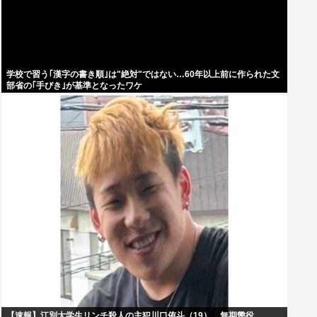
学校で習う｢漢字の書き順｣は"絶対"ではない…60年以上前に作られた文
部省の｢手びき｣が基準となったワケ
【速報】江別大学生リンチ殺人の主犯川口侑斗（19）、無期懲役