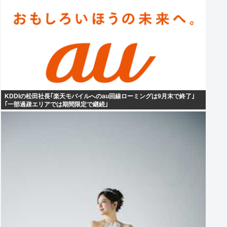
KDDIの松田社長｢楽天モバイルへのau回線ローミングは9月末で終了｣
｢一部過疎エリアでは期間限定で継続｣