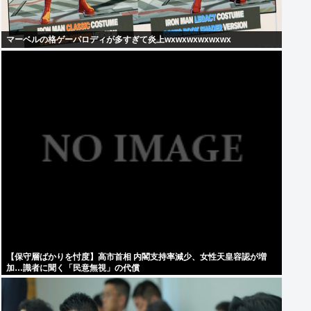
マーベルの格ゲーパロディが多すぎて炎上wxwxwxwxwxwx
【保守層ばかりを忖度】高市首相 内閣支持率減少、女性天皇容認が増
加…識者に聞く「民意無視」の代償