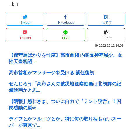
ょ」
Twitter
Facebook
はてブ
Pocket
LINE
コピー
2022.12.11 16:06
【保守層ばかりを忖度】高市首相 内閣支持率減少、女
性天皇容認...
高市首相がマッサージを受ける 就任後初
ぜんじろう「高市さんの被災地視察動画は北朝鮮の記
録映画かと思...
【朗報】悠仁さま、ついに自力で『テント設営』！国
民感動の嵐w...
ライフとかマルエツとか、特に何の取り柄もないスー
パーが東京で...