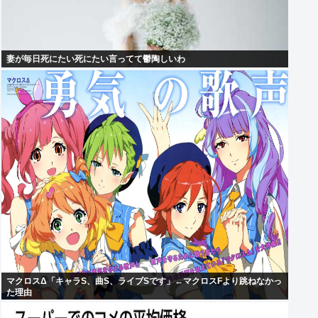
妻が毎日死にたい死にたい言ってて鬱陶しいわ
マクロスΔ「キャラS、曲S、ライブSです」←マクロスFより跳ねなかっ
た理由