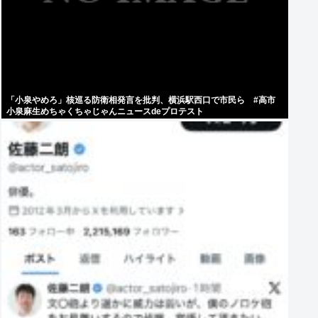
「小泉やめろ」核巡る防衛相発言を批判、横浜駅西口で市民ら #高市
小泉麻生めちゃくちゃじゃんニュースdeプロテスト