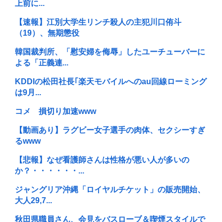
上前に...
【速報】江別大学生リンチ殺人の主犯川口侑斗
（19）、無期懲役
韓国裁判所、「慰安婦を侮辱」したユーチューバーに
よる「正義連...
KDDIの松田社長｢楽天モバイルへのau回線ローミング
は9月...
コメ 損切り加速www
【動画あり】ラグビー女子選手の肉体、セクシーすぎ
るwww
【悲報】なぜ看護師さんは性格が悪い人が多いの
か？・・・・・・...
ジャングリア沖縄「ロイヤルチケット」の販売開始、
大人29,7...
秋田県職員さん、会見をバスローブ＆喫煙スタイルで