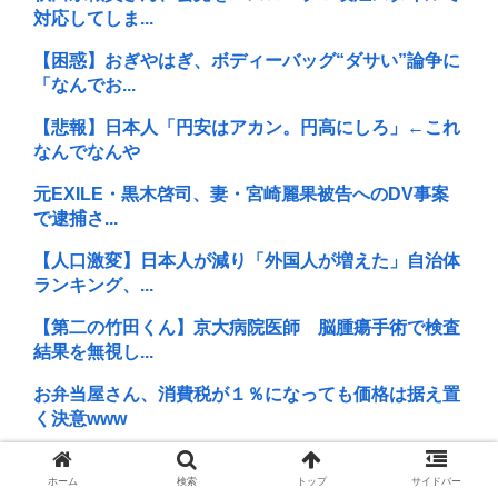
対応してしま...
【困惑】おぎやはぎ、ボディーバッグ“ダサい”論争に
「なんでお...
【悲報】日本人「円安はアカン。円高にしろ」←これ
なんでなんや
元EXILE・黒木啓司、妻・宮崎麗果被告へのDV事案
で逮捕さ...
【人口激変】日本人が減り「外国人が増えた」自治体
ランキング、...
【第二の竹田くん】京大病院医師 脳腫瘍手術で検査
結果を無視し...
お弁当屋さん、消費税が１％になっても価格は据え置
く決意www
日教組「同志社国が責めを負うのは当然」(※同志社
ホーム
検索
トップ
サイドバー
国際は全教組...