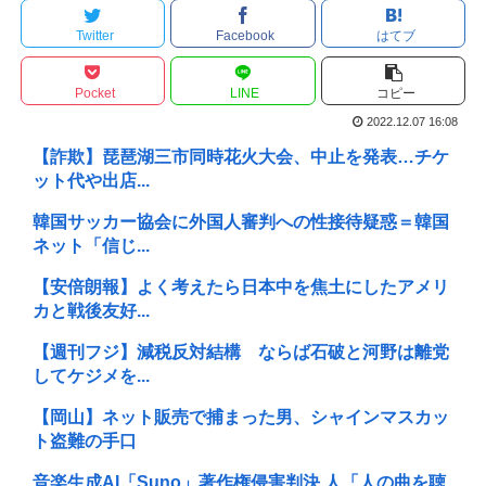
Twitter
Facebook
はてブ
Pocket
LINE
コピー
2022.12.07 16:08
【詐欺】琵琶湖三市同時花火大会、中止を発表…チケ
ット代や出店...
韓国サッカー協会に外国人審判への性接待疑惑＝韓国
ネット「信じ...
【安倍朗報】よく考えたら日本中を焦土にしたアメリ
カと戦後友好...
【週刊フジ】減税反対結構 ならば石破と河野は離党
してケジメを...
【岡山】ネット販売で捕まった男、シャインマスカッ
ト盗難の手口
音楽生成AI「Suno」著作権侵害判決 人「人の曲を聴