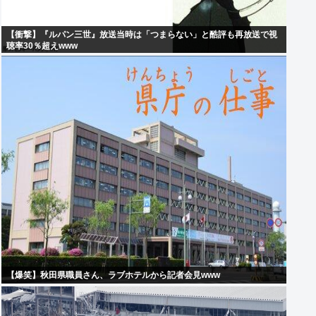
【衝撃】『ルパン三世』放送当時は「つまらない」と酷評も再放送で視
聴率30％超えwww
【爆笑】秋田県職員さん、ラブホテルから記者会見www