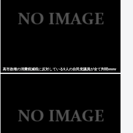
高市政権の消費税減税に反対している9人の自民党議員が全て判明www