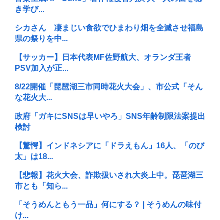
き学び...
シカさん 凄まじい食欲でひまわり畑を全滅させ福島
県の祭りを中...
【サッカー】日本代表MF佐野航大、オランダ王者
PSV加入が正...
8/22開催「琵琶湖三市同時花火大会」、市公式「そん
な花火大...
政府「ガキにSNSは早いやろ」SNS年齢制限法案提出
検討
【驚愕】インドネシアに「ドラえもん」16人、「のび
太」は18...
【悲報】花火大会、詐欺扱いされ大炎上中。琵琶湖三
市とも「知ら...
「そうめんともう一品」何にする？ | そうめんの味付
け...