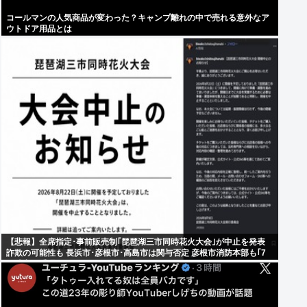
コールマンの人気商品が変わった？キャンプ離れの中で売れる意外なア
ウトドア用品とは
【悲報】全席指定･事前販売制｢琵琶湖三市同時花火大会｣が中止を発表
詐欺の可能性も 長浜市･彦根市･高島市は関与否定 彦根市消防本部も｢7
日時点で受理していない｣