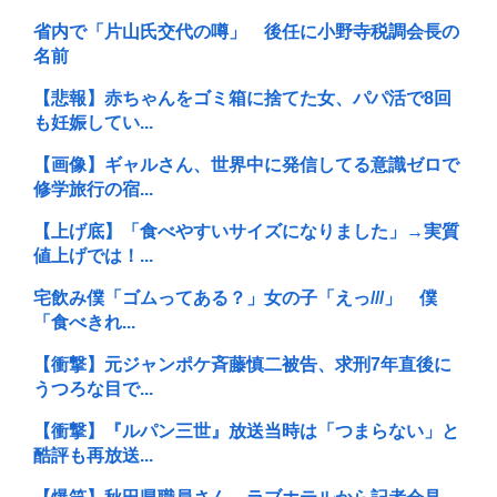
省内で「片山氏交代の噂」 後任に小野寺税調会長の
名前
【悲報】赤ちゃんをゴミ箱に捨てた女、パパ活で8回
も妊娠してい...
【画像】ギャルさん、世界中に発信してる意識ゼロで
修学旅行の宿...
【上げ底】「食べやすいサイズになりました」→実質
値上げでは！...
宅飲み僕「ゴムってある？」女の子「えっ///」 僕
「食べきれ...
【衝撃】元ジャンポケ斉藤慎二被告、求刑7年直後に
うつろな目で...
【衝撃】『ルパン三世』放送当時は「つまらない」と
酷評も再放送...