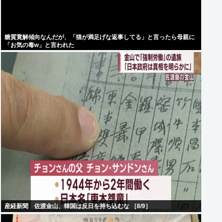
糖質寛解傾向なんだが、「猫が満足げな返事してる」と言ったら母親に
「お気の毒w」と言われた
産経新聞 佐渡金山、韓国は反日を持ち込むな ［8/9］