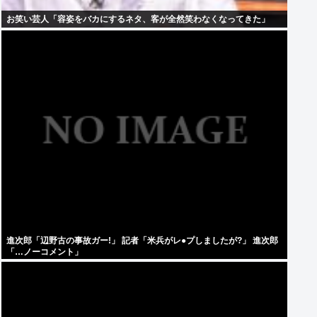
お笑い芸人「容姿をバカにするネタ、客が全然笑わなくなってきた」
進次郎「辺野古の事故ガー!」 記者「米兵がレ●プしましたが?」 進次郎
「…ノーコメント」