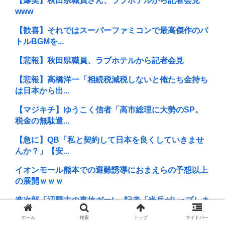
【爆笑】秋田県職員さん、ラブホテルから記者会見
www
【歓喜】それではスーパーファミコンで最高傑作のバ
トルBGMを...
【悲報】秋田県職員、ラブホテルから記者会見
【悲報】高橋洋一「相続税減税しないと俺たち金持ち
は日本から出...
【マジキチ】ゆうこく信者「高市総理に大勢のSP。
税金の無駄遣...
【急に】QB「私と契約して日本を良くしていきませ
んか？」【安...
イオンモール熊本での避難誘導におまえらの予想以上
の展開ｗｗｗ
進次郎「辺野古の事故ガー!」 記者「米兵がレ●プしま
したが?...
ホーム
検索
トップ
サイドバー