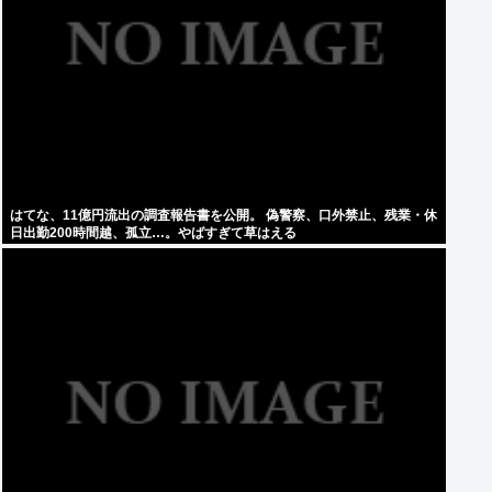
はてな、11億円流出の調査報告書を公開。 偽警察、口外禁止、残業・休
日出勤200時間越、孤立…。やばすぎて草はえる