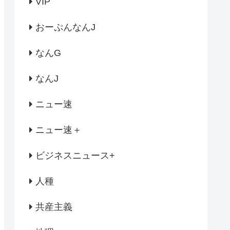
VIP
おーぷんなんJ
なんG
なんJ
ニュー速
ニュー速＋
ビジネスニュース+
人種
共産主義