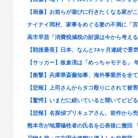
【画像】お前らが遊びに行きたくなる家がこ
ナイナイ岡村、家事をめぐる妻の不満に「言っ
高市早苗「消費税減税の財源は今から考える
【戦後最長】日本、なんと74ヶ月連続で景
【サッカー】板倉滉は「めっちゃモテる」 年収
【衝撃】兵庫県斎藤知事、海外事業所を全て廃
【悲報】上司さんからタコ殴りにされて被害届
【驚愕】いまだに続いていると聞いてビビる漫
【悲報】名探偵プリキュアさん、前作から売上を
熊本市が地震犠牲者の氏名を公表後に撤回 