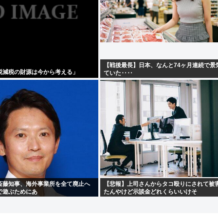
【戦後最長】日本、なんと74ヶ月連続で景
税減税の財源は今から考える」
ていた‥‥
斎藤知事、海外事業所を全て廃止へ
【悲報】上司さんからタコ殴りにされて被
で遊ぶためにあ
たんやけど示談金どれくらいいけそ
・・・・
う？？？・・・・・・・・・