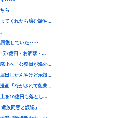
ちら
てくれたら済む話や...
」
気回復していた‥‥
7億円・お洒落・...
止へ「公務員が海外...
出したんやけど示談...
画「ながされて藍蘭...
10億円も落とし...
「遺族同意と誤認」