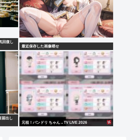
気回復し
最近保存した画像晒せ
害届出し
元祖！バンドリ ちゃん→TV LIVE 2026