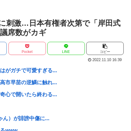
に刺激…日本有権者次第で「岸田式
得議席数がカギ
Pocket
LINE
コピー
2022.11.10 16:39
がガチで可愛すぎる...
市早苗の逆鱗に触れ...
心で開いたら終わる...
ん）が誹謗中傷に...
るwww