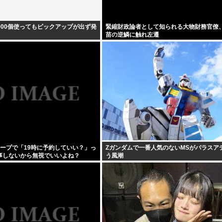
900個使ってもピックアップが出ず発
緊縮財政論者として知られる大物財務官僚
苗の逆鱗に触れ左遷
ループで「19時に予約していい？」っ
Zガンダムで一番人気のないMSがパラスア
事しないから無視でいいよね？
う風潮