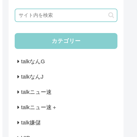
カテゴリー
talkなんG
talkなんJ
talkニュー速
talkニュー速＋
talk嫌儲