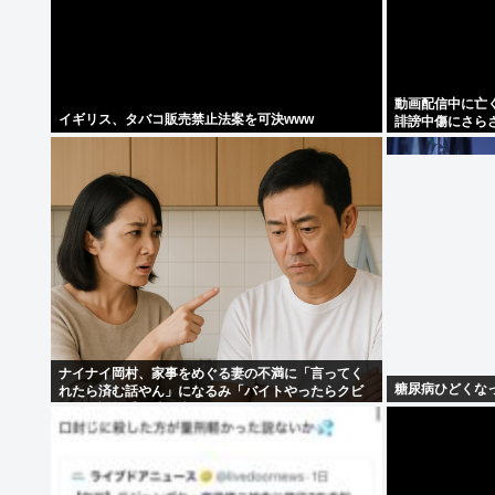
動画配信中に亡く
イギリス、タバコ販売禁止法案を可決www
誹謗中傷にさら
ナイナイ岡村、家事をめぐる妻の不満に「言ってく
糖尿病ひどくな
れたら済む話やん」になるみ「バイトやったらクビ
やで」説教受け黙り込む | バイトちゃうやろ