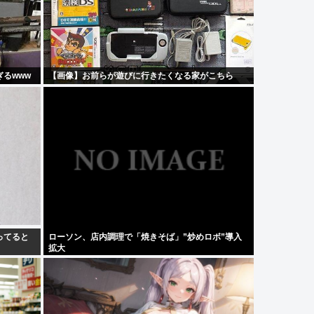
るwww
【画像】お前らが遊びに行きたくなる家がこちら
ってると
ローソン、店内調理で「焼きそば」”炒めロボ”導入
拡大