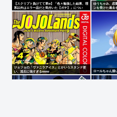
【スクリプト負けてて草w】「色々勉強した結果、理
ゆうちゃみ、恋
系以外はエラー品だと気付いた【ガチ】」につい
ンを受けた過去
て、もっと具体的に話そうか
す」
ジョジョの「ヴァニラアイス」とかいうスタンド使
ロールちゃん描い
い、流石に強すぎるwww