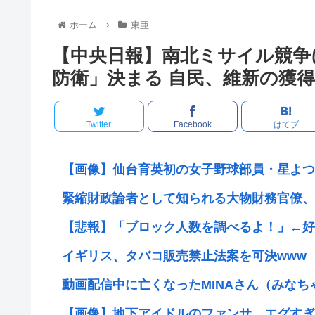
ホーム
東亜
【中央日報】南北ミサイル競争
防衛」決まる 自民、維新の獲
Twitter
Facebook
はてブ
【画像】仙台育英初の女子野球部員・星よつは
緊縮財政論者として知られる大物財務官僚、高
【悲報】「ブロック人数を調べるよ！」←好奇
イギリス、タバコ販売禁止法案を可決www
動画配信中に亡くなったMINAさん（みなちゃ
【画像】地下アイドルのファンサ、エグすぎ