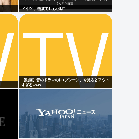
ドイツ 、熱波で1万人死亡
【動画】昔のドラマのレ●プシーン、今見るとアウト
すぎるwww