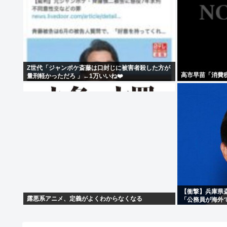
Z世代「ジャンポケ斎藤は口封じに被害者殺した方が
高市早苗「消費
量刑軽かっただろ 」←1万いいね❤️
【衝撃】兵庫県
露悪系アニメ、定義がよくわからなくなる
「公務員が海外
る」・・・・・