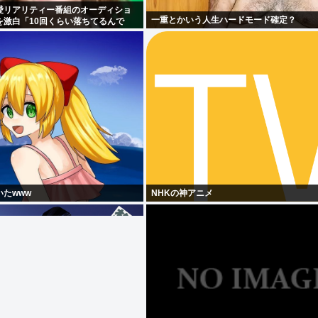
愛リアリティー番組のオーディショ
一重とかいう人生ハードモード確定？
を激白「10回くらい落ちてるんで
たwww
NHKの神アニメ