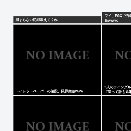
ワイ、FGOで石
捕まらない犯罪教えてくれ
狂wwwx
5人のライング
トイレットペーパーの値段、限界突破www
て送って誰も返